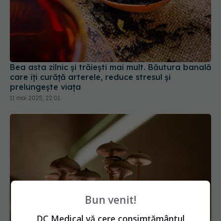
Bea asta zilnic și trăiești mai mult. Băutura banală
care îți curăță arterele, reduce stresul și
prelungește viața
11 mai 2025, 22:01
Bun venit!
Ciuperca lui Dumnezeu sau "ciuperca nemuririi":
DC Medical vă cere consimțământul