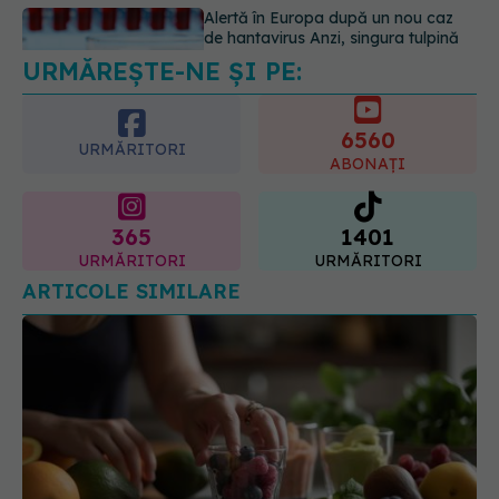
URMĂREȘTE-NE ȘI PE:
Ce se întâmplă cu colesterolul când
consumăm lactate integrale?
07.08.2026, 09:12
6560
URMĂRITORI
ABONAȚI
365
1401
URMĂRITORI
URMĂRITORI
ARTICOLE SIMILARE