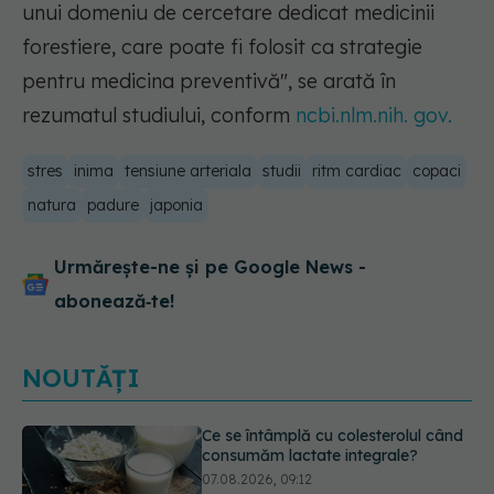
unui domeniu de cercetare dedicat medicinii
forestiere, care poate fi folosit ca strategie
pentru medicina preventivă", se arată în
rezumatul studiului, conform
ncbi.nlm.nih. gov.
stres
inima
tensiune arteriala
studii
ritm cardiac
copaci
natura
padure
japonia
Urmărește-ne și pe Google News -
abonează‑te!
NOUTĂȚI
Alergia la ambrozie: 4 lucruri
esențiale despre simptome,