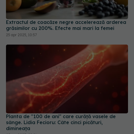
Extractul de coacăze negre accelerează arderea
grăsimilor cu 200%. Efecte mai mari la femei
25 apr 2025, 10:57
Planta de "100 de ani" care curăţă vasele de
sânge. Lidia Fecioru: Câte cinci picături,
dimineaţa
03 apr 2025, 22:21