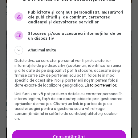
secret pentru glicemie și imunitate
22 mai 2025, 15:15
Publicitate și conținut personalizat, măsurători
ale publicității și de conținut, cercetarea
audienței și dezvoltarea serviciilor
Stocarea și/sau accesarea informațiilor de pe
un dispozitiv
Aflați mai multe
Datele dvs. cu caracter personal vor fi prelucrate, iar
informațiile de pe dispozitiv (cookie-uri, identificatori unici
și alte date de pe dispozitiv) pot fi stocate, accesate de și
trimise către 224 de parteneri sau pot fi folosite în mod
specific de acest site. Noi și partenerii noștri putem folosi
date exacte de localizare geografică.
Lista partenerilor.
Leguminoasa banală care are mai multă proteină
Unii furnizori vă pot prelucra datele cu caracter personal în
decât un ou și scade colesterolul fără efort
interes legitim, față de care puteți obiecta prin gestionarea
opțiunilor de mai jos. Căutați un link în partea de jos a
05 iul 2025, 19:00
acestei pagini pentru a gestiona sau a vă retrage
consimțământul în setările de confidențialitate și cookie-
uri.
Consimțământ