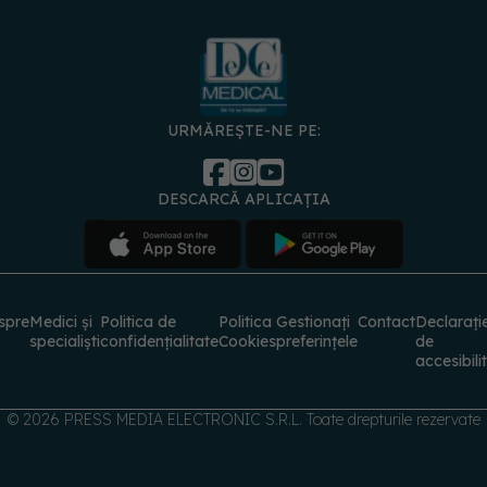
URMĂREȘTE-NE PE:
DESCARCĂ APLICAȚIA
spre
Medici și
Politica de
Politica
Gestionați
Contact
Declarați
specialiști
confidențialitate
Cookies
preferințele
de
accesibili
© 2026 PRESS MEDIA ELECTRONIC S.R.L. Toate drepturile rezervate