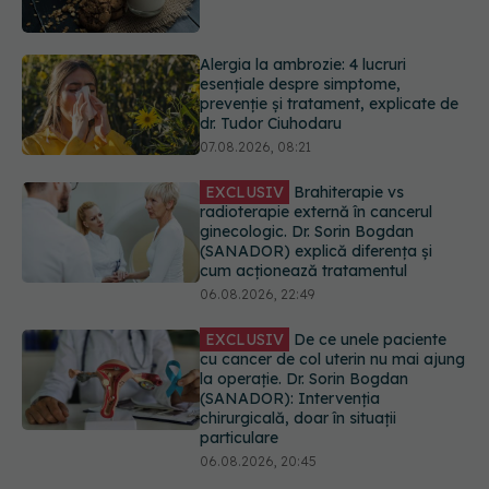
prevenție și tratament, explicate de
dr. Tudor Ciuhodaru
07.08.2026, 08:21
EXCLUSIV
Brahiterapie vs
radioterapie externă în cancerul
ginecologic. Dr. Sorin Bogdan
(SANADOR) explică diferența și
cum acționează tratamentul
06.08.2026, 22:49
EXCLUSIV
De ce unele paciente
cu cancer de col uterin nu mai ajung
la operație. Dr. Sorin Bogdan
(SANADOR): Intervenția
chirurgicală, doar în situații
particulare
06.08.2026, 20:45
Alertă în Europa după un nou caz
de hantavirus Anzi, singura tulpină
care se transmite de la om la om
06.08.2026, 20:06