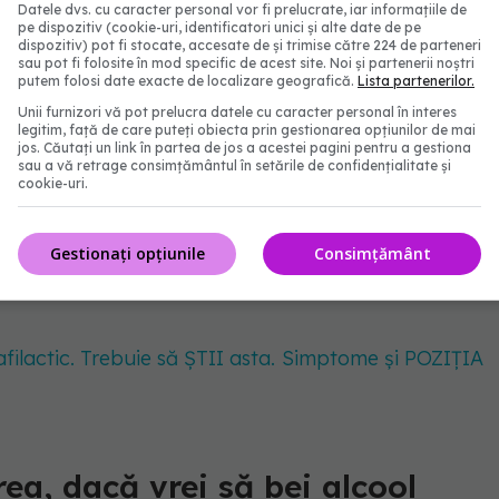
 100 de grame și spargi aceste semințe în cura de
Datele dvs. cu caracter personal vor fi prelucrate, iar informațiile de
pe dispozitiv (cookie-uri, identificatori unici și alte date de pe
r, când crezi că, de fapt, nu mănânci nimic, ci doar
dispozitiv) pot fi stocate, accesate de și trimise către 224 de parteneri
sau pot fi folosite în mod specific de acest site. Noi și partenerii noștri
calorii dintr-un foc, în dieta care ar trebui să aibă
putem folosi date exacte de localizare geografică.
Lista partenerilor.
ă faci lucrul acesta în fiecare seară, ce se întâmplă
Unii furnizori vă pot prelucra datele cu caracter personal în interes
legitim, față de care puteți obiecta prin gestionarea opțiunilor de mai
r mai multe kilograme.
jos. Căutați un link în partea de jos a acestei pagini pentru a gestiona
sau a vă retrage consimțământul în setările de confidențialitate și
cookie-uri.
e au calorii. În studii sunt prezentate ca fiind
ă semințe și nuci are durata de viață mai scurtă
Gestionați opțiunile
Consimțământ
meu e să le mâncăm, dar cu mare măsură dacă vrem
nafilactic. Trebuie să ȘTII asta. Simptome și POZIȚIA
rea, dacă vrei să bei alcool