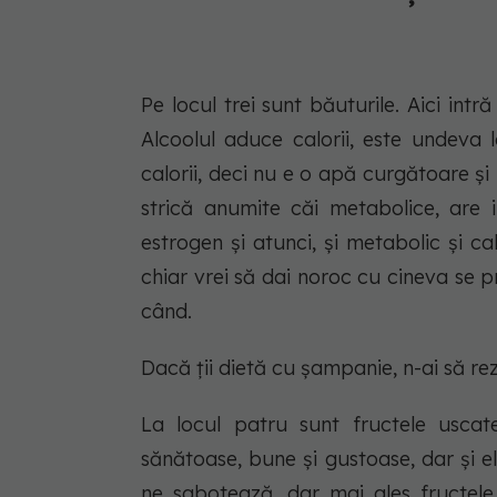
Pe locul trei sunt băuturile. Aici intr
Alcoolul aduce calorii, este undeva 
calorii, deci nu e o apă curgătoare și
strică anumite căi metabolice, are 
estrogen și atunci, și metabolic și 
chiar vrei să dai noroc cu cineva se pr
când.
Dacă ții dietă cu șampanie, n-ai să re
La locul patru sunt fructele uscate
sănătoase, bune și gustoase, dar și e
ne sabotează, dar mai ales fructele