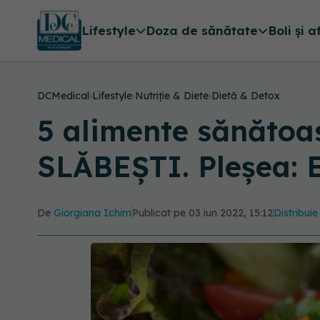
Lifestyle
Doza de sănătate
Boli și a
DCMedical
›
Lifestyle
›
Nutriție & Diete
›
Dietă & Detox
5 alimente sănătoas
SLĂBEȘTI. Pleșea: E
De
Giorgiana Ichim
Publicat pe 03 iun 2022, 15:12
Distribuie