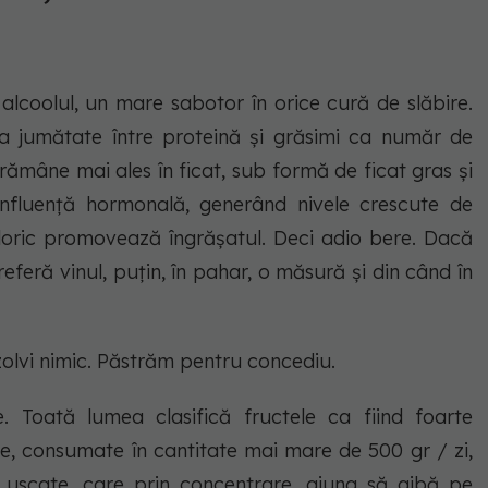
ă alcoolul, un mare sabotor în orice cură de slăbire.
la jumătate între proteină și grăsimi ca număr de
 rămâne mai ales în ficat, sub formă de ficat gras și
influență hormonală, generând nivele crescute de
caloric promovează îngrășatul. Deci adio bere. Dacă
eferă vinul, puțin, în pahar, o măsură și din când în
zolvi nimic. Păstrăm pentru concediu.
. Toată lumea clasifică fructele ca fiind foarte
le, consumate în cantitate mai mare de 500 gr / zi,
 uscate, care prin concentrare, ajung să aibă pe