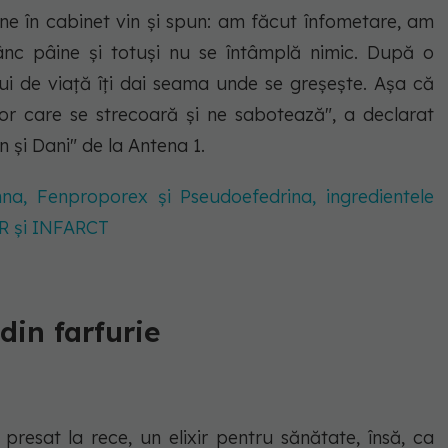
ne în cabinet vin și spun:
am făcut înfometare, am
ânc pâine și totuși nu se întâmplă nimic.
După o
lui de viață îți dai seama unde se greșește. Așa că
r care se strecoară și ne sabotează", a declarat
 și Dani" de la Antena 1.
na, Fenproporex și Pseudoefedrina, ingredientele
R și INFARCT
din farfurie
, presat la rece, un elixir pentru sănătate, însă, ca