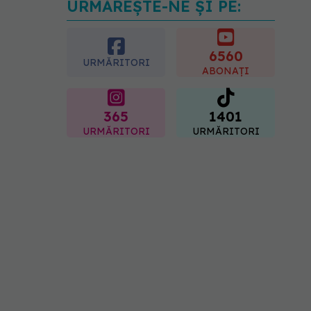
URMĂREȘTE-NE ȘI PE:
Secretul ciocolatei
perfecte a fost descoperit.
Nu se află în rețetă
6560
09.08.2026, 10:00
URMĂRITORI
ABONAȚI
365
1401
URMĂRITORI
URMĂRITORI