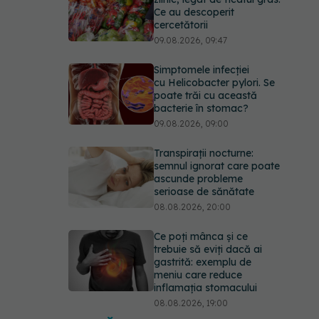
Ce au descoperit
cercetătorii
09.08.2026, 09:47
Simptomele infecției
cu Helicobacter pylori. Se
poate trăi cu această
bacterie în stomac?
09.08.2026, 09:00
Transpirații nocturne:
semnul ignorat care poate
ascunde probleme
serioase de sănătate
08.08.2026, 20:00
Ce poți mânca și ce
trebuie să eviți dacă ai
gastrită: exemplu de
meniu care reduce
inflamația stomacului
08.08.2026, 19:00