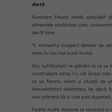
dietă.
Ruxandra Pleșea, medic specialist di
alimentele sănătoase care, consumate
decât bine.
"E momentul începerii dietelor de s
mare în cea mai bună formă.
Noi, nutriționiștii ne gândim la ce s
construiește iarna. Cu cât începi mai
ce să facem, avem și situații de ur
îmbunătățești sănătatea, iar dacă fac
sunt prietenii tăi și cine sunt dușmanii.
Foarte multe doamne se lansează în d