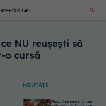
native fără fum
 ce NU reușești să
r-o cursă
NOUTĂȚI
Plasticul pe care îl folosim
zilnic, legat de ficatul gras.