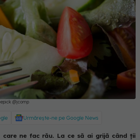
reepick @jcomp
ogle
Urmărește-ne pe Google News
care ne fac rău. La ce să ai grijă când ții