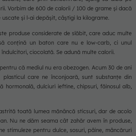
rii. Vorbim de 600 de calorii / 100 de grame și dacă
uscate și l-ai depășit, câștigi la kilograme.
este produse considerate de slăbit, care aduc multe
 să conțină un baton care nu e low-carb, ci unul
îndulcitori, ciocolată. Se adună multe calorii.
, pentru că mediul nu era obezogen. Acum 30 de ani
 plasticul care ne înconjoară, sunt substanțe din
hormonală, dulciuri ieftine, chipsuri, făinosul alb,
strită toată lumea mănâncă sticsuri, dar de acolo
ușman. Nu ne dăm seama cât zahăr avem în produse,
ne stimuleze pentru dulce, sosuri, pâine, mâncăruri