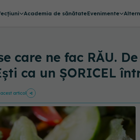
fecțiuni
Academia de sănătate
Evenimente
Alter
e care ne fac RĂU. De
ști ca un ȘORICEL înt
 acest articol