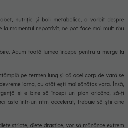
abet, nutriție și boli metabolice, a vorbit despre
 la momentul nepotrivit, ne pot face mai mult rău
lăbire. Acum toată lumea începe pentru a merge la
e întâmplă pe termen lung și că acel corp de vară se
 devreme iarna, cu atât ești mai sănătos vara. Însă,
gență și e bine să începi un plan oricând, să-ți
i asta într-un ritm accelerat, trebuie să știi cine
iete stricte, diete drastice, vor să mănânce extrem