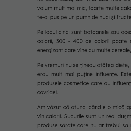
volum mult mai mic, foarte multe calo
te-ai pus pe un pumn de nuci și fructe 
Pe locul cinci sunt batoanele sau ac
calorii, 300 - 400 de calorii poate
energizant care vine cu multe cereale, 
Pe vremuri nu se țineau atâtea diete
erau mult mai puține influențe. Este
produsele cosmetice care au influență 
covrigei.
Am văzut că atunci când e o mică ga
vin calorii. Sucurile sunt un real d
produse sărate care nu ar trebui să 