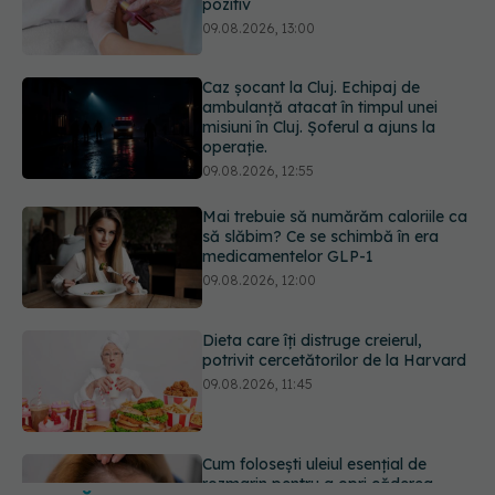
misiuni în Cluj. Șoferul a ajuns la
operație.
09.08.2026, 12:55
Mai trebuie să numărăm caloriile ca
să slăbim? Ce se schimbă în era
medicamentelor GLP-1
09.08.2026, 12:00
Dieta care îți distruge creierul,
potrivit cercetătorilor de la Harvard
09.08.2026, 11:45
Cum folosești uleiul esențial de
rozmarin pentru a opri căderea
părului
09.08.2026, 11:00
URMĂREȘTE-NE ȘI PE:
Ce este testul TORCH și cine trebuie
să-l facă. Ce înseamnă un rezultat