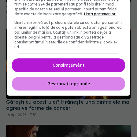
trimise către 224 de parteneri sau pot fi folosite în mod
12 iun 2025, 17:10
specific de acest site. Noi și partenerii noștri putem folosi
date exacte de localizare geografică.
Lista partenerilor.
Unii furnizori vă pot prelucra datele cu caracter personal în
interes legitim, față de care puteți obiecta prin gestionarea
opțiunilor de mai jos. Căutați un link în partea de jos a
acestei pagini pentru a gestiona sau a vă retrage
consimțământul în setările de confidențialitate și cookie-
uri.
Consimțământ
Gestionați opțiunile
Gătești cu acest ulei? Hrănește una dintre ele mai
agresive forme de cancer
16 apr 2025, 17:39