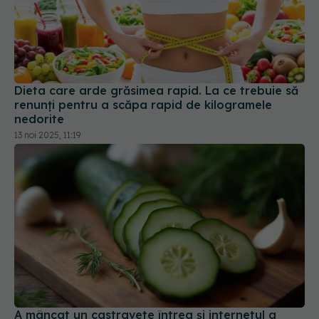
Dieta care arde grăsimea rapid. La ce trebuie să
renunți pentru a scăpa rapid de kilogramele
nedorite
13 noi 2025, 11:19
A mâncat un castravete întreg și internetul a
explodat. Iată ce s-a întâmplat în corpul lui!
Video VIRAL pe TikTok