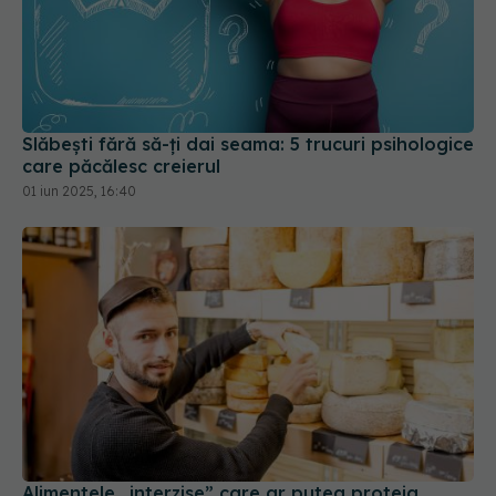
Slăbești fără să-ți dai seama: 5 trucuri psihologice
care păcălesc creierul
01 iun 2025, 16:40
Alimentele „interzise” care ar putea proteja
creierul: ce arată un studiu pe 25 de ani
20 dec 2025, 15:00