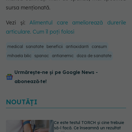
sursa menționată.
Vezi și:
Alimentul care ameliorează durerile
articulare. Cum îl poți folosi
medical
sanatate
beneficii
antioxidanti
consum
mihaela bilic
spanac
antianemic
doza de sanatate
Urmărește-ne și pe Google News -
abonează‑te!
NOUTĂȚI
Caz șocant la Cluj. Echipaj de
ambulanță atacat în timpul unei