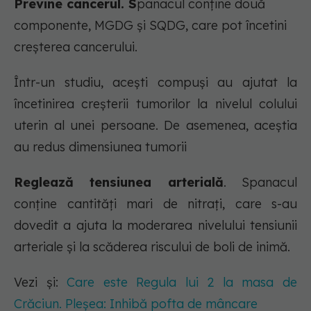
Previne cancerul. S
panacul conține două
componente, MGDG și SQDG, care pot încetini
creșterea cancerului.
Într-un studiu, acești compuși au ajutat la
încetinirea creșterii tumorilor la nivelul colului
uterin al unei persoane. De asemenea, aceștia
au redus dimensiunea tumorii
Reglează tensiunea arterială
. Spanacul
conține cantități mari de nitrați, care s-au
dovedit a ajuta la moderarea nivelului tensiunii
arteriale și la scăderea riscului de boli de inimă.
Vezi și:
Care este Regula lui 2 la masa de
Crăciun. Pleșea: Inhibă pofta de mâncare