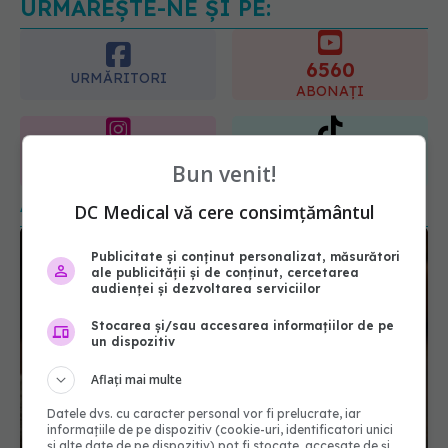
pozitiv
6560
09.08.2026, 13:00
URMĂRITORI
ABONAȚI
365
1401
URMĂRITORI
URMĂRITORI
ARTICOLE SIMILARE
Bun venit!
DC Medical vă cere consimțământul
Publicitate și conținut personalizat, măsurători
ale publicității și de conținut, cercetarea
audienței și dezvoltarea serviciilor
Stocarea și/sau accesarea informațiilor de pe
un dispozitiv
Aflați mai multe
Datele dvs. cu caracter personal vor fi prelucrate, iar
Această combinație de alimente îți topește
informațiile de pe dispozitiv (cookie-uri, identificatori unici
grăsimea de pe burtă
și alte date de pe dispozitiv) pot fi stocate, accesate de și