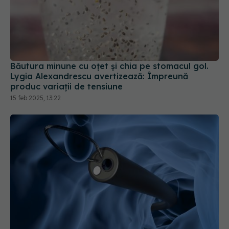
Băutura minune cu oțet și chia pe stomacul gol.
Lygia Alexandrescu avertizează: Împreună
produc variații de tensiune
15 feb 2025, 13:22
Dieta pentru colonoscopie: ce să mănânci 3 zile
înainte, în ziua procedurii și după. Evită aceste