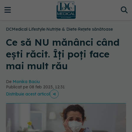
DCMedical
›
Lifestyle
›
Nutriție & Diete
›
Rețete sănătoase
Ce să NU mănânci când
ești răcit. Îți poți face
mai mult rău
De
Monika Baciu
Publicat pe 08 feb 2023, 12:31
Distribuie acest articol