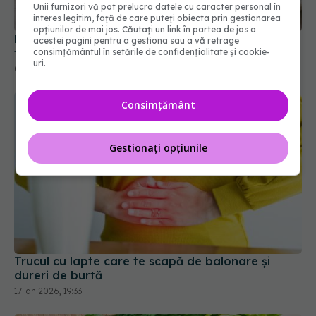
Unii furnizori vă pot prelucra datele cu caracter personal în
Mochi din foi de orez: desertul proteic pe care
interes legitim, față de care puteți obiecta prin gestionarea
toată lumea îl încearcă acasă
opțiunilor de mai jos. Căutați un link în partea de jos a
acestei pagini pentru a gestiona sau a vă retrage
07 mai 2026, 15:41
consimțământul în setările de confidențialitate și cookie-
uri.
Consimțământ
Gestionați opțiunile
Trucul cu lapte care te scapă de balonare și
dureri de burtă
17 ian 2026, 19:33