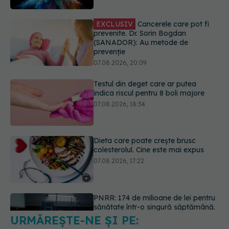
prevenție
07.08.2026, 20:09
Testul din deget care ar putea
indica riscul pentru 8 boli majore
07.08.2026, 18:34
Dieta care poate crește brusc
colesterolul. Cine este mai expus
07.08.2026, 17:22
PNRR: 174 de milioane de lei pentru
sănătate într-o singură săptămână.
Ce spitale primesc bani
07.08.2026, 16:41
URMĂREȘTE-NE ȘI PE:
Ce spune culoarea ta preferată
despre vârsta pe care o ai. Care
este "codul cromatic" al generațiilor