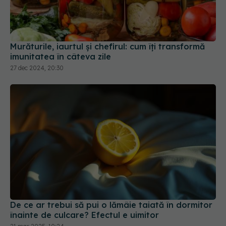
Murăturile, iaurtul și chefirul: cum îți transformă
imunitatea în câteva zile
27 dec 2024, 20:30
De ce ar trebui să pui o lămâie taiată în dormitor
înainte de culcare? Efectul e uimitor
21 mar 2025, 10:24