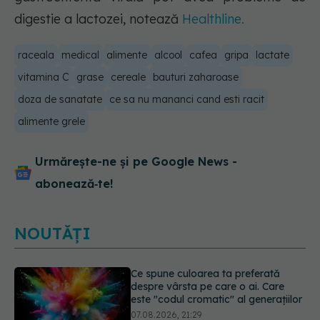
digestie a lactozei, notează
Healthline.
raceala
medical
alimente
alcool
cafea
gripa
lactate
vitamina C
grase
cereale
bauturi zaharoase
doza de sanatate
ce sa nu mananci cand esti racit
alimente grele
Urmărește-ne și pe Google News -
abonează‑te!
NOUTĂȚI
EXCLUSIV
Cancerele care pot fi
prevenite. Dr. Sorin Bogdan
(SANADOR): Au metode de