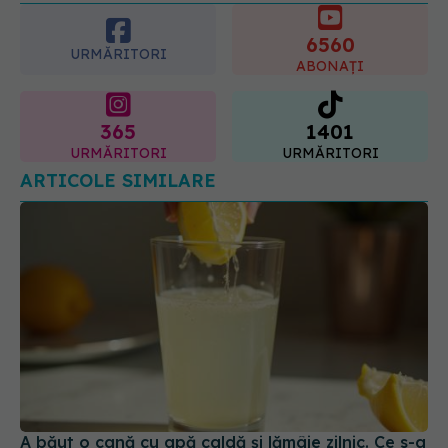
6560
07.08.2026, 21:29
URMĂRITORI
ABONAȚI
365
1401
URMĂRITORI
URMĂRITORI
ARTICOLE SIMILARE
A băut o cană cu apă caldă și lămâie zilnic. Ce s-a
întâmplat după 30 de zile e uimitor
09 mai 2025, 08:24