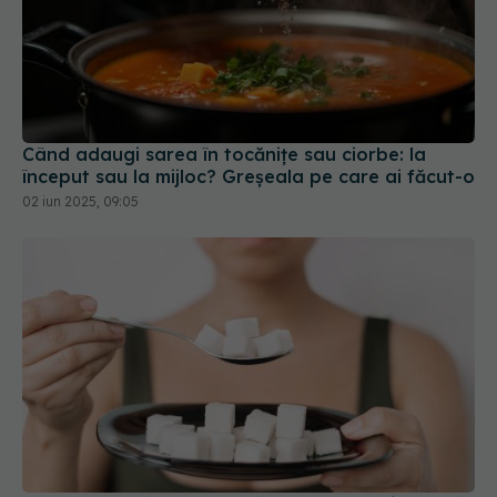
Când adaugi sarea în tocănițe sau ciorbe: la
început sau la mijloc? Greșeala pe care ai făcut-o
02 iun 2025, 09:05
Ce se întâmplă în corpul tău când renunți la zahăr
timp de 30 de zile