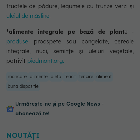
fructele de pădure, legumele cu frunze verzi și
uleiul de măsline.
*alimente integrale pe bază de plant
e -
produse
proaspete sau congelate, cereale
integrale, nuci, semințe și uleiuri vegetale,
potrivit
piedmont.org.
mancare
alimente
dieta
fericit
fericire
aliment
buna dispozitie
Urmărește-ne și pe Google News -
abonează‑te!
NOUTĂȚI