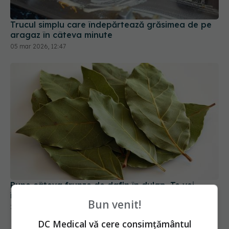
Trucul simplu care îndepărtează grăsimea de pe
aragaz în câteva minute
05 mar 2026, 12:47
Pune câteva frunze de dafin în dulap. Te vei
îndrăgosti de acest truc
26 dec 2025, 21:36
Bun venit!
DC Medical vă cere consimțământul