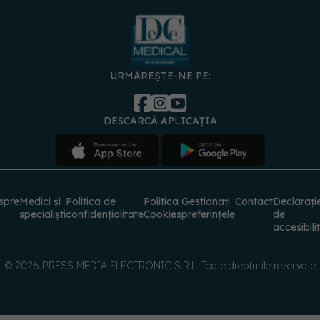
URMĂREȘTE-NE PE:
DESCARCĂ APLICAȚIA
spre
Medici și
Politica de
Politica
Gestionați
Contact
Declarați
specialiști
confidențialitate
Cookies
preferințele
de
accesibili
© 2026 PRESS MEDIA ELECTRONIC S.R.L. Toate drepturile rezervate