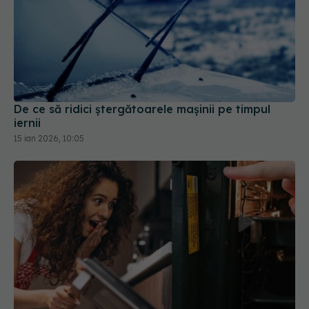
De ce să ridici ștergătoarele mașinii pe timpul
iernii
15 ian 2026, 10:05
De ce sunt numerele 1 - 5 în cuptor? Greșeala