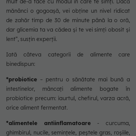
mult de-a face cu modul în care te simți. Dacă
mănânci o gogoașă, vei obține un nivel ridicat
de zahăr timp de 30 de minute până la o oră,
dar glicemia ta va cădea și te vei simți obosit și
lent”, susțin experții.
Iată câteva categorii de alimente care
binedispun:
*probiotice
– pentru o sănătate mai bună a
intestinelor, mâncați alimente bogate în
probiotice precum: iaurtul, chefirul, varza acră,
orice aliment fermentat.
*alimentele antiinflamatoare
- curcuma,
ghimbirul, nucile, semințele, peștele gras, roșiile,