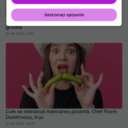
Cum scapi de mirosul de umezeală din hainele
Gestionați opțiunile
groase
16 ian 2026, 11:35
Cum se mănâncă mâncarea picantă. Chef Florin
Dumitrescu, truc
01 ian 2026, 18:05