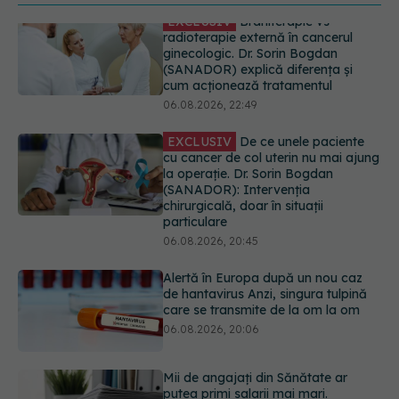
EXCLUSIV
De ce unele paciente
cu cancer de col uterin nu mai ajung
la operație. Dr. Sorin Bogdan
(SANADOR): Intervenția
chirurgicală, doar în situații
particulare
06.08.2026, 20:45
Alertă în Europa după un nou caz
de hantavirus Anzi, singura tulpină
care se transmite de la om la om
06.08.2026, 20:06
Mii de angajați din Sănătate ar
putea primi salarii mai mari.
Sindicatele cer schimbarea legii
06.08.2026, 19:26
EXCLUSIV
Cancerele ginecologice