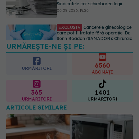
care pot fi tratate fără operație. Dr.
Sorin Bogdan (SANADOR): Chirurgia
este indicată doar punctual, pentru
anumite categorii de paciente
06.08.2026, 19:05
URMĂREȘTE-NE ȘI PE:
EXCLUSIV
Brahiterapie vs
radioterapie externă în cancerul
ginecologic. Dr. Sorin Bogdan
6560
(SANADOR) explică diferența și
URMĂRITORI
cum acționează tratamentul
ABONAȚI
06.08.2026, 22:49
365
1401
URMĂRITORI
URMĂRITORI
ARTICOLE SIMILARE