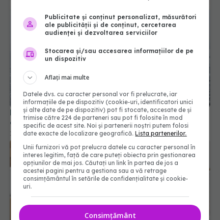
Publicitate și conținut personalizat, măsurători
ale publicității și de conținut, cercetarea
audienței și dezvoltarea serviciilor
Stocarea și/sau accesarea informațiilor de pe
un dispozitiv
Aflați mai multe
De ce să fierbi apa înainte de a face cuburi de
Datele dvs. cu caracter personal vor fi prelucrate, iar
gheață
informațiile de pe dispozitiv (cookie-uri, identificatori unici
și alte date de pe dispozitiv) pot fi stocate, accesate de și
17 aug 2025, 20:30
trimise către 224 de parteneri sau pot fi folosite în mod
specific de acest site. Noi și partenerii noștri putem folosi
date exacte de localizare geografică.
Lista partenerilor.
Unii furnizori vă pot prelucra datele cu caracter personal în
interes legitim, față de care puteți obiecta prin gestionarea
opțiunilor de mai jos. Căutați un link în partea de jos a
acestei pagini pentru a gestiona sau a vă retrage
consimțământul în setările de confidențialitate și cookie-
uri.
Consimțământ