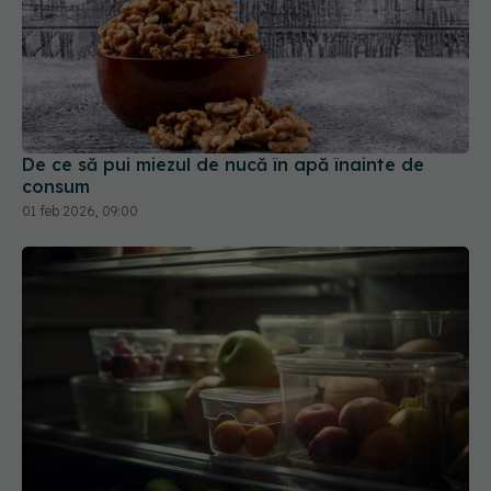
De ce să pui miezul de nucă în apă înainte de
consum
01 feb 2026, 09:00
5 alimente pe care ar trebui să le ții la frigider, nu
în dulap sau pe masă