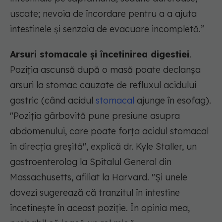
uscate; nevoia de încordare pentru a a ajuta
intestinele și senzaia de evacuare incompletă.”
Arsuri stomacale și încetinirea digestiei
.
Poziția ascunsă după o masă poate declanșa
arsuri la stomac cauzate de refluxul acidului
gastric (când acidul
stomacal
ajunge în esofag).
"Poziția gârbovită pune presiune asupra
abdomenului, care poate forța acidul stomacal
în direcția greșită", explică dr. Kyle Staller, un
gastroenterolog la Spitalul General din
Massachusetts, afiliat la Harvard. "Și unele
dovezi sugerează că tranzitul în intestine
încetinește în aceast poziție. În opinia mea,