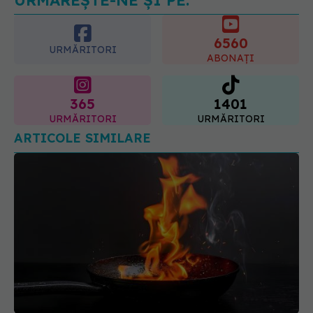
serioase de sănătate
6560
08.08.2026, 20:00
URMĂRITORI
ABONAȚI
365
1401
URMĂRITORI
URMĂRITORI
ARTICOLE SIMILARE
Cum trebuie să stingi uleiul care a luat foc în
tigaie. Ce să nu faci niciodată