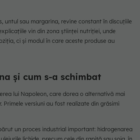
 untul sau margarina, revine constant în discuțiile
licațiile vin din zona științei nutriției, unde
ziția, ci și modul în care aceste produse au
na și cum s-a schimbat
rerea lui Napoleon, care dorea o alternativă mai
r. Primele versiuni au fost realizate din grăsimi
 apărut un proces industrial important: hidrogenarea
leiurile lichide, precum cele din rapiță sau soia, în