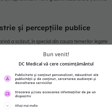
trie și percepțiile publice
rină a scăzut, în special din cauza temerilor legate
e, untul a redevenit alegerea principală.
Bun venit!
ste că grăsimile trans sunt extrem de nocive",
DC Medical vă cere consimțământul
Publicitate și conținut personalizat, măsurători ale
publicității și de conținut, cercetarea audienței și
tății a propus reducerea grăsimilor trans produse
dezvoltarea serviciilor
acestea au fost eliminate din multe produse chiar
Stocarea și/sau accesarea informațiilor de pe un
dispozitiv
trans a contribuit probabil la scăderea consumului
prof. Berry.
Aflați mai multe