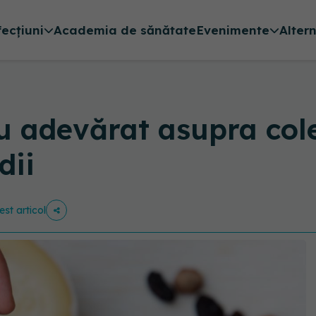
fecțiuni
Academia de sănătate
Evenimente
Alter
cu adevărat asupra cole
dii
est articol