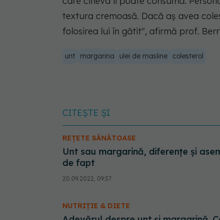
care cineva îl poate consuma. Personal
textura cremoasă. Dacă aș avea colest
folosirea lui în gătit",
afirmă prof. Berr
unt
margarina
ulei de masline
colesterol
CITEȘTE ȘI
REȚETE SĂNĂTOASE
Unt sau margarină, diferențe și ase
de fapt
20.09.2022, 09:57
NUTRIȚIE & DIETE
Adevărul despre unt și margarină. C