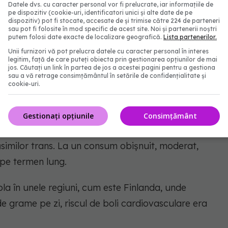
Datele dvs. cu caracter personal vor fi prelucrate, iar informațiile de
pe dispozitiv (cookie-uri, identificatori unici și alte date de pe
dispozitiv) pot fi stocate, accesate de și trimise către 224 de parteneri
sau pot fi folosite în mod specific de acest site. Noi și partenerii noștri
putem folosi date exacte de localizare geografică.
Lista partenerilor.
Unii furnizori vă pot prelucra datele cu caracter personal în interes
e sănătate
legitim, față de care puteți obiecta prin gestionarea opțiunilor de mai
jos. Căutați un link în partea de jos a acestei pagini pentru a gestiona
sau a vă retrage consimțământul în setările de confidențialitate și
cookie-uri.
evine dificilă, deoarece rețetele de margarină s-au
ii.
Gestionați opțiunile
Consimțământ
–40 de ani, ele arată clar că margarina era
ăsimilor trans. La un consum obișnuit, moderat,
 pe termen lung.
pla în unele regiuni, cum este Finlanda, unde
 grame pe zi, riscul de boli cardiovasculare era