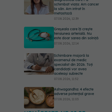
schimbat viața: Am cancer
la sân. Am intrat în
metastază
07.08.2026, 12:39
Greșeala care îți crește
tensiunea arterială. Nu
este doar sarea din solniță
07.08.2026, 12:14
Schimbare majoră la
examenul de medic
specialist din 2026. Toți
candidații vor avea
aceleași subiecte
07.08.2026, 11:52
Ashwagandha: 4 efecte
adverse potențial grave
07.08.2026, 11:03