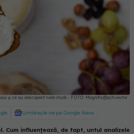
lui și ce au descoperit noile studii - FOTO:
Magnific@pch.vector
ogle
Urmărește-ne pe Google News
l. Cum influențează, de fapt, untul analizele