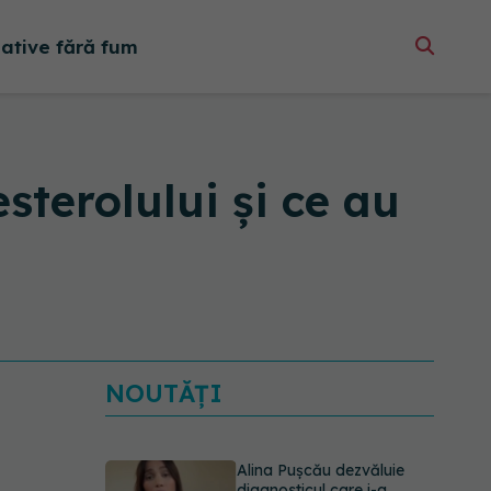
native fără fum
sterolului și ce au
NOUTĂȚI
Alina Pușcău dezvăluie
diagnosticul care i-a