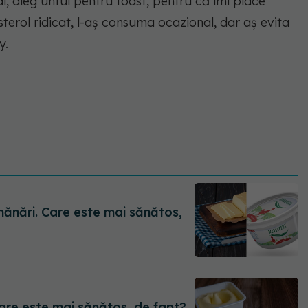
, aleg untul pentru toast, pentru că îmi place
erol ridicat, l-aș consuma ocazional, dar aș evita
y.
mănări. Care este mai sănătos,
are este mai sănătos, de fapt?