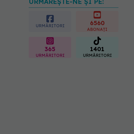
URMĂREȘTE-NE ȘI PE:
Ți-ai mărit buzele? Cele 4
greșeli care pot strica
rezultatul după injectarea
cu acid hialuronic
6560
URMĂRITORI
07.08.2026, 13:54
ABONAȚI
365
1401
URMĂRITORI
URMĂRITORI