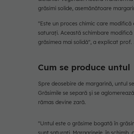
grăsimi solide, asemănătoare margari
"Este un proces chimic care modifică aci
saturați. Această schimbare modifică 
grăsimea mai solidă",
a explicat prof. 
Cum se produce untul
Spre deosebire de margarină, untul se 
Grăsimile se separă și se aglomerează,
rămas devine zară.
"Untul este o grăsime bogată în grăsim
sunt saturați. Margarinele, în schimb,