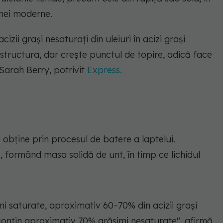
nei moderne.
zii grași nesaturați din uleiuri în acizi grași
structura, dar crește punctul de topire, adică face
Sarah Berry, potrivit
Express.
obține prin procesul de batere a laptelui.
 formând masa solidă de unt, în timp ce lichidul
i saturate, aproximativ 60–70% din acizii grași
 conțin aproximativ 70% grăsimi nesaturate",
afirmă