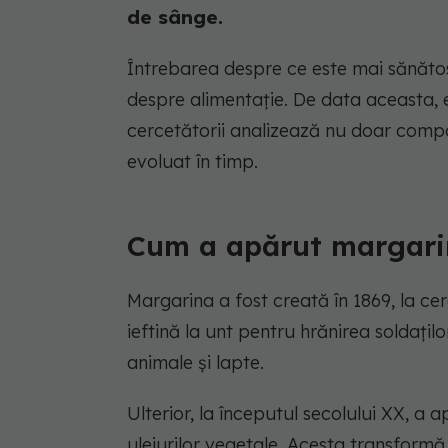
de sânge.
Întrebarea despre ce este mai sănătos,
despre alimentație. De data aceasta, exp
cercetătorii analizează nu doar compo
evoluat în timp.
Cum a apărut margari
Margarina a fost creată în 1869, la ce
ieftină la unt pentru hrănirea soldațilo
animale și lapte.
Ulterior, la începutul secolului XX, a
uleiurilor vegetale. Acesta transformă u