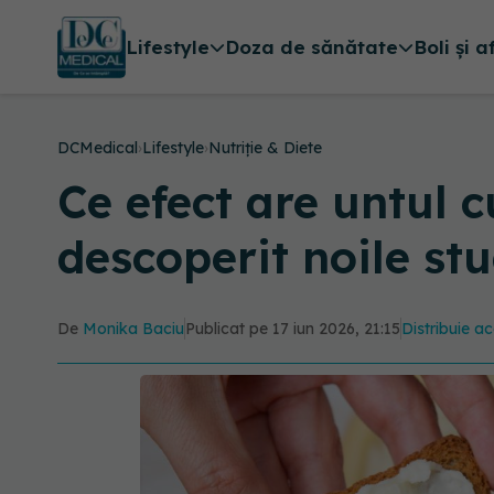
Lifestyle
Doza de sănătate
Boli și a
DCMedical
›
Lifestyle
›
Nutriție & Diete
Ce efect are untul 
descoperit noile stu
De
Monika Baciu
Publicat pe 17 iun 2026, 21:15
Distribuie ac