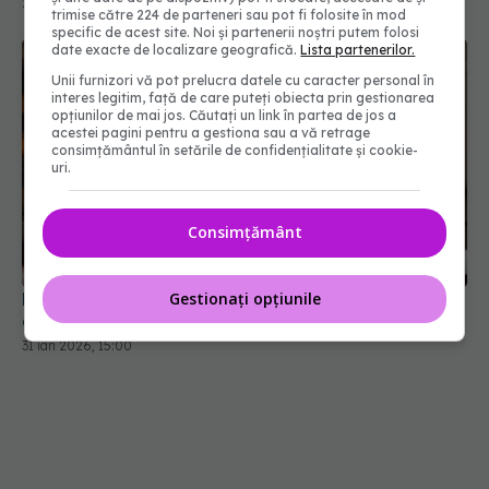
trimise către 224 de parteneri sau pot fi folosite în mod
specific de acest site. Noi și partenerii noștri putem folosi
date exacte de localizare geografică.
Lista partenerilor.
Unii furnizori vă pot prelucra datele cu caracter personal în
interes legitim, față de care puteți obiecta prin gestionarea
opțiunilor de mai jos. Căutați un link în partea de jos a
acestei pagini pentru a gestiona sau a vă retrage
consimțământul în setările de confidențialitate și cookie-
uri.
Consimțământ
Nu mănânci carne? Un studiu spune că ai putea
avea șanse mai mici să ajungi la 100 de ani
31 ian 2026, 15:00
Gestionați opțiunile