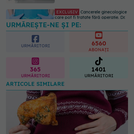
URMĂREȘTE-NE ȘI PE:
EXCLUSIV
Brahiterapie vs
radioterapie externă în cancerul
ginecologic. Dr. Sorin Bogdan
6560
(SANADOR) explică diferența și
URMĂRITORI
cum acționează tratamentul
ABONAȚI
06.08.2026, 22:49
365
1401
URMĂRITORI
URMĂRITORI
ARTICOLE SIMILARE