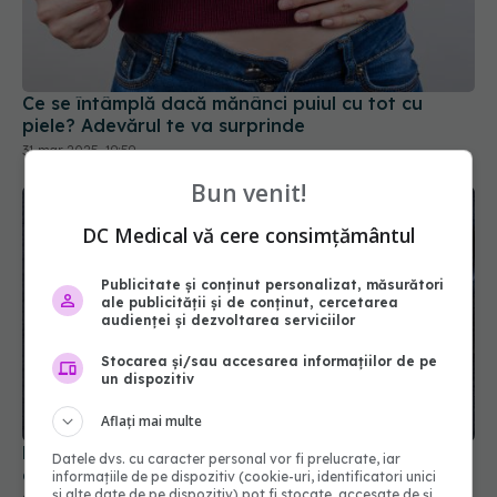
Ce se întâmplă dacă mănânci puiul cu tot cu
piele? Adevărul te va surprinde
31 mar 2025, 19:59
Bun venit!
DC Medical vă cere consimțământul
Publicitate și conținut personalizat, măsurători
ale publicității și de conținut, cercetarea
audienței și dezvoltarea serviciilor
Stocarea și/sau accesarea informațiilor de pe
un dispozitiv
Dieta care ar putea proteja creierul mai bine
decât cea mediteraneană
Aflați mai multe
27 iun 2026, 16:04
Datele dvs. cu caracter personal vor fi prelucrate, iar
informațiile de pe dispozitiv (cookie-uri, identificatori unici
și alte date de pe dispozitiv) pot fi stocate, accesate de și