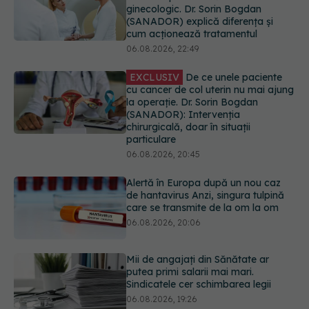
la operație. Dr. Sorin Bogdan
(SANADOR): Intervenția
chirurgicală, doar în situații
particulare
06.08.2026, 20:45
Alertă în Europa după un nou caz
de hantavirus Anzi, singura tulpină
care se transmite de la om la om
06.08.2026, 20:06
Mii de angajați din Sănătate ar
putea primi salarii mai mari.
Sindicatele cer schimbarea legii
06.08.2026, 19:26
EXCLUSIV
Cancerele ginecologice
care pot fi tratate fără operație. Dr.
Sorin Bogdan (SANADOR): Chirurgia
este indicată doar punctual, pentru
anumite categorii de paciente
06.08.2026, 19:05