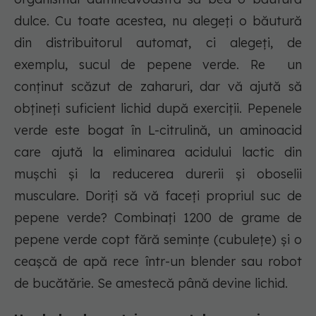
dulce. Cu toate acestea, nu alegeți o băutură
din distribuitorul automat, ci alegeți, de
exemplu, sucul de pepene verde. Re un
conținut scăzut de zaharuri, dar vă ajută să
obțineți suficient lichid după exerciții. Pepenele
verde este bogat în L-citrulină, un aminoacid
care ajută la eliminarea acidului lactic din
mușchi și la reducerea durerii și oboselii
musculare. Doriți să vă faceți propriul suc de
pepene verde? Combinați 1200 de grame de
pepene verde copt fără semințe (cubulețe) și o
ceașcă de apă rece într-un blender sau robot
de bucătărie. Se amestecă până devine lichid.