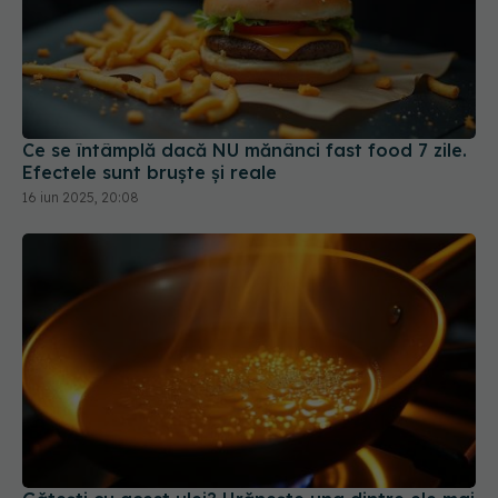
Ce se întâmplă dacă NU mănânci fast food 7 zile.
Efectele sunt bruște și reale
16 iun 2025, 20:08
Gătești cu acest ulei? Hrănește una dintre ele mai
agresive forme de cancer
16 apr 2025, 17:39