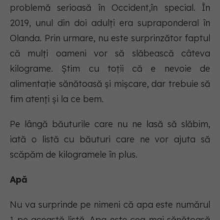
problemă serioasă în Occident,în special. În
2019, unul din doi adulți era supraponderal în
Olanda. Prin urmare, nu este surprinzător faptul
că mulți oameni vor să slăbească câteva
kilograme. Știm cu toții că e nevoie de
alimentație sănătoasă și mișcare, dar trebuie să
fim atenți și la ce bem.
Pe lângă băuturile care nu ne lasă să slăbim,
iată o listă cu băuturi care ne vor ajuta să
scăpăm de kilogramele în plus.
Apă
Nu va surprinde pe nimeni că apa este numărul
1 pe această listă. Apa este cea mai sănătoasă