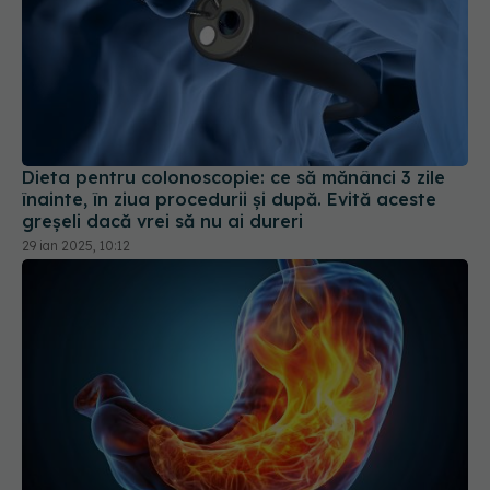
Dieta pentru colonoscopie: ce să mănânci 3 zile
înainte, în ziua procedurii și după. Evită aceste
greșeli dacă vrei să nu ai dureri
29 ian 2025, 10:12
Ce să mănânci când ai gastrită? 7 alimente care
îți salvează stomacul