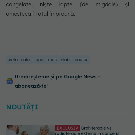
congelate, niște lapte (de migdale) și
amestecați totul împreună.
dieta
calorii
apa
fructe
slabit
bauturi
Urmărește-ne și pe Google News -
abonează‑te!
NOUTĂȚI
EXCLUSIV
De ce unele paciente
cu cancer de col uterin nu mai ajung