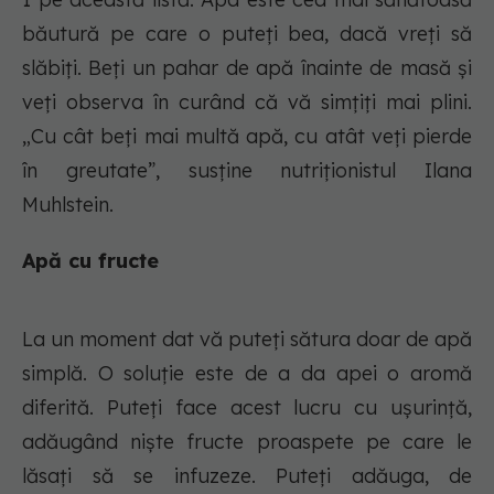
băutură pe care o puteți bea, dacă vreți să
slăbiți. Beți un pahar de apă înainte de masă și
veți observa în curând că vă simțiți mai plini.
„Cu cât beți mai multă apă, cu atât veți pierde
în greutate”, susține nutriționistul Ilana
Muhlstein.
Apă cu fructe
La un moment dat vă puteți sătura doar de apă
simplă. O soluție este de a da apei o aromă
diferită. Puteți face acest lucru cu ușurință,
adăugând niște fructe proaspete pe care le
lăsați să se infuzeze. Puteți adăuga, de