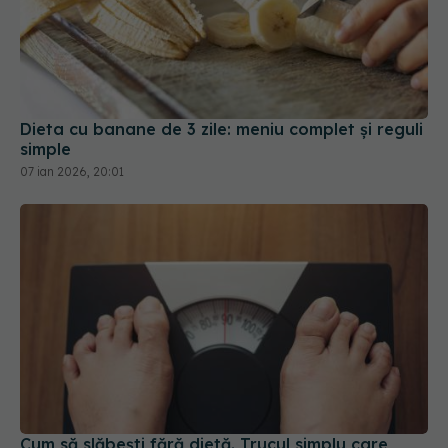
Dieta cu banane de 3 zile: meniu complet și reguli
simple
07 ian 2026, 20:01
Cum să slăbești fără dietă. Trucul simplu care