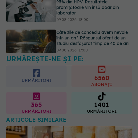
într-un an? Răspunsul oferit de un
studiu desfășurat timp de 40 de ani
09.08.2026, 17:00
Reclamele din platformele medicale
AI pot influența prescrierea
medicamentelor
09.08.2026, 21:00
URMĂREȘTE-NE ȘI PE:
6560
URMĂRITORI
ABONAȚI
365
1401
URMĂRITORI
URMĂRITORI
ARTICOLE SIMILARE