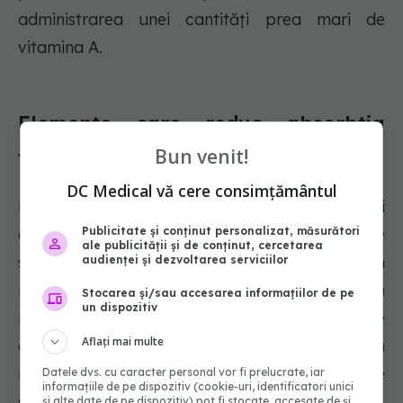
administrarea unei cantități prea mari de
vitamina A.
Elemente care reduc absorbția
Bun venit!
fierului
DC Medical vă cere consimțământul
Este posibil ca organismului tău să îi fie mai
dificil să absoarbă fierul dacă mănânci alimente
Publicitate și conținut personalizat, măsurători
ale publicității și de conținut, cercetarea
sau suplimente bogate în calciu. Calciul este un
audienței și dezvoltarea serviciilor
nutrient crucial, prin urmare este imperativ să
Stocarea și/sau accesarea informațiilor de pe
un dispozitiv
nu-l elimini complet. Pur și simplu stai departe
Aflați mai multe
de suplimentele de calciu și încearcă să eviți să
mănânci mese bogate în calciu imediat înainte
Datele dvs. cu caracter personal vor fi prelucrate, iar
informațiile de pe dispozitiv (cookie-uri, identificatori unici
sau după ce ai luat un supliment de fier.
și alte date de pe dispozitiv) pot fi stocate, accesate de și