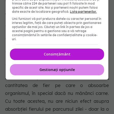
trimise către 224 de parteneri sau pot fi folosite în mod
specific de acest site. Noi și partenerii noștri putem folosi
Alimentele bogate în calciu includ:
date exacte de localizare geografică.
Lista partenerilor.
Unii furnizori vă pot prelucra datele cu caracter personal în
interes legitim, față de care puteți obiecta prin gestionarea
- Produse lactate
opțiunilor de mai jos. Căutați un link în partea de jos a
acestei pagini pentru a gestiona sau a vă retrage
consimțământul în setările de confidențialitate și cookie-
- Soia
uri.
- Semințe
Consimțământ
- Smochine
Gestionați opțiunile
Acidul fitic poate reduce, de asemenea,
cantitatea de fier pe care o absoarbe
organismul, în special dacă nu mănânci carne.
Cu toate acestea, nu are niciun efect asupra
absorbției fierului pe parcursul zilei - doar la o