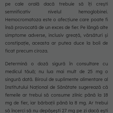
pe cale orală dacă trebuie să îți crești
semnificativ nivelul hemoglobinei.
Hemocromatoza este o afecțiune care poate fi
însă provocată de un exces de fier. Pe lângă alte
simptome adverse, inclusiv greață, vărsături și
constipație, aceasta ar putea duce la boli de
ficat precum ciroza.
Determină o doză sigură în consultare cu
medicul tăuă; nu lua mai mult de 25 mg o
singură dată. Biroul de suplimente alimentare al
Institutului Național de Sănătate sugerează că
femeile ar trebui să consume zilnic până la 18
mg de fier, iar bărbații până la 8 mg. Ar trebui
să încerci să nu depășești 27 mg pe zi dacă ești