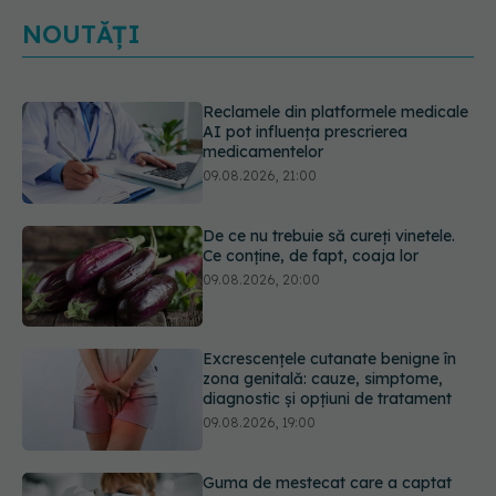
NOUTĂȚI
De ce nu trebuie să cureți vinetele.
Ce conține, de fapt, coaja lor
09.08.2026, 20:00
Excrescențele cutanate benigne în
zona genitală: cauze, simptome,
diagnostic și opțiuni de tratament
09.08.2026, 19:00
Guma de mestecat care a captat
93% din HPV. Rezultatele
promițătoare vin însă doar din
laborator
09.08.2026, 18:00
Câte zile de concediu avem nevoie