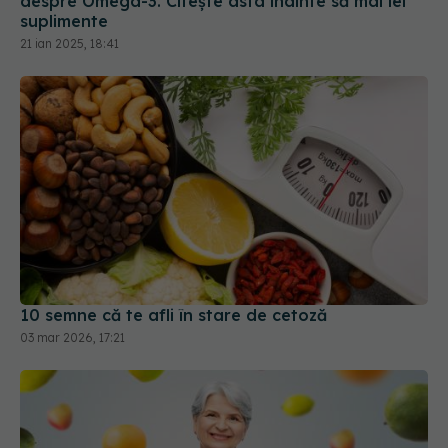
despre Omega-3. Citește asta înainte să mai iei
suplimente
21 ian 2025, 18:41
10 semne că te afli în stare de cetoză
03 mar 2026, 17:21