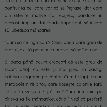
scoate din ”bula” noastră și ne expune cu ce se
confruntă cei care vor să se îngrașe, dar care
din diferite motive nu reușesc, dându-le în
același timp un sfat foarte important: să învețe
să iubească mâncarea.
”Cum să ne îngrășăm? Chiar dacă pare greu de
crezut, există persoane care vor să se îngrașe.
Și dacă până acum credeați că este greu de
slăbit, aflați că este și mai greu să câștigi
câteva kilograme pe cântar. Cum te lupți cu un
metabolism risipitor, care irosește caloriile fără
să facă rezerve de grăsime? Cum determini pe
cineva să fie mâncăcios, când îl vezi că preferă
tot ce este dietetic? Cum reușești să crești