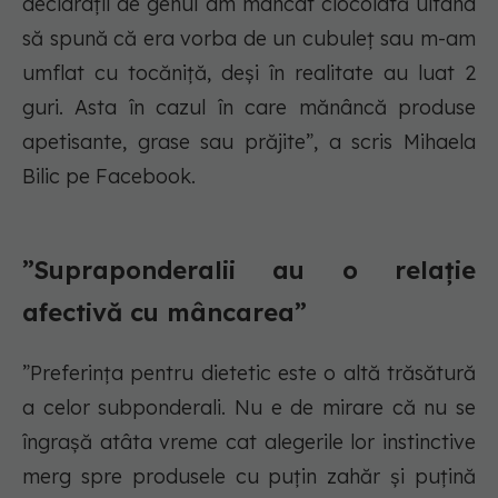
declarații de genul am mâncat ciocolată uitând
să spună că era vorba de un cubuleț sau m-am
umflat cu tocăniță, deși în realitate au luat 2
guri. Asta în cazul în care mănâncă produse
apetisante, grase sau prăjite”, a scris Mihaela
Bilic pe Facebook.
”Supraponderalii au o relație
afectivă cu mâncarea”
”Preferința pentru dietetic este o altă trăsătură
a celor subponderali. Nu e de mirare că nu se
îngrașă atâta vreme cat alegerile lor instinctive
merg spre produsele cu puțin zahăr și puțină