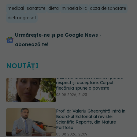
medical
sanatate
dieta
mihaela bilic
doza de sanatate
dieta ingrasat
Urmărește-ne și pe Google News -
abonează‑te!
NOUTĂȚI
Prof. dr. Valeriu Gheorghiță intră în
Board-ul Editorial al revistei
Scientific Reports, din Nature
Portfolio
05.08.2026, 21:09
Testul de 10 minute care poate
arăta dacă ai nevoie de statine,
chiar dacă ai colesterolul normal