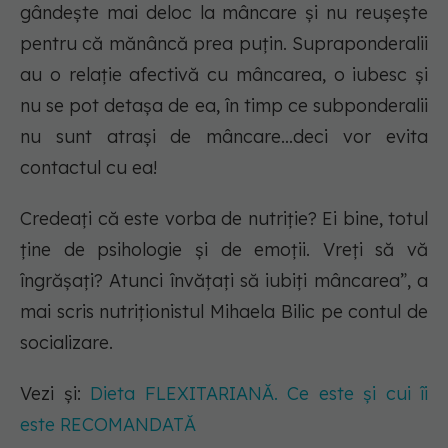
gândește mai deloc la mâncare și nu reușește
pentru că mănâncă prea puțin. Supraponderalii
au o relație afectivă cu mâncarea, o iubesc și
nu se pot detașa de ea, în timp ce subponderalii
nu sunt atrași de mâncare…deci vor evita
contactul cu ea!
Credeați că este vorba de nutriție? Ei bine, totul
ține de psihologie și de emoții. Vreți să vă
îngrășați? Atunci învățați să iubiți mâncarea”, a
mai scris nutriționistul Mihaela Bilic pe contul de
socializare.
Vezi și:
Dieta FLEXITARIANĂ. Ce este și cui îi
este RECOMANDATĂ