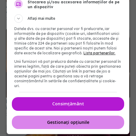
Stocarea și/sau accesarea informațiilor de pe
Alimentele „interzise” care ar putea proteja
un dispozitiv
creierul: ce arată un studiu pe 25 de ani
Aflați mai multe
20 dec 2025, 15:00
Datele dvs. cu caracter personal vor fi prelucrate, iar
informațiile de pe dispozitiv (cookie-uri, identificatori unici
și alte date de pe dispozitiv) pot fi stocate, accesate de și
trimise către 224 de parteneri sau pot fi folosite în mod
specific de acest site. Noi și partenerii noștri putem folosi
date exacte de localizare geografică.
Lista partenerilor.
Unii furnizori vă pot prelucra datele cu caracter personal în
interes legitim, față de care puteți obiecta prin gestionarea
opțiunilor de mai jos. Căutați un link în partea de jos a
acestei pagini pentru a gestiona sau a vă retrage
consimțământul în setările de confidențialitate și cookie-
uri.
Dieta pe care o urmează medicii! Slăbești rapid și
Consimțământ
îți protejezi inima
16 feb 2025, 16:15
Gestionați opțiunile