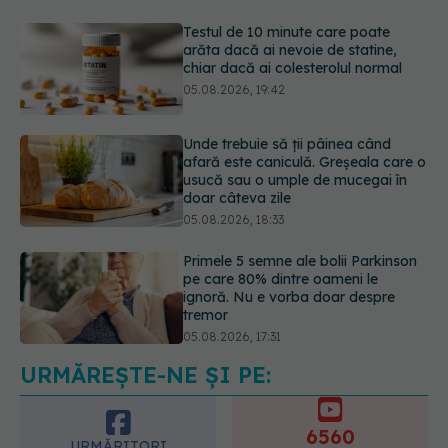
05.08.2026, 19:42
Unde trebuie să ții pâinea când
afară este caniculă. Greșeala care o
usucă sau o umple de mucegai în
doar câteva zile
05.08.2026, 18:33
Primele 5 semne ale bolii Parkinson
pe care 80% dintre oameni le
ignoră. Nu e vorba doar despre
tremor
05.08.2026, 17:31
Gabriela Cristea, manifest pentru
respect și acceptare: Corpul
fiecăruia spune o poveste
05.08.2026, 21:23
URMĂREȘTE-NE ȘI PE:
6560
URMĂRITORI