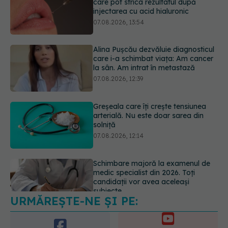
Alina Pușcău dezvăluie diagnosticul
care i-a schimbat viața: Am cancer
la sân. Am intrat în metastază
07.08.2026, 12:39
Greșeala care îți crește tensiunea
arterială. Nu este doar sarea din
solniță
07.08.2026, 12:14
Schimbare majoră la examenul de
medic specialist din 2026. Toți
candidații vor avea aceleași
subiecte
07.08.2026, 11:52
URMĂREȘTE-NE ȘI PE:
Cât durează simptomele
menopauzei?
07.08.2026, 15:14
6560
URMĂRITORI
ABONAȚI