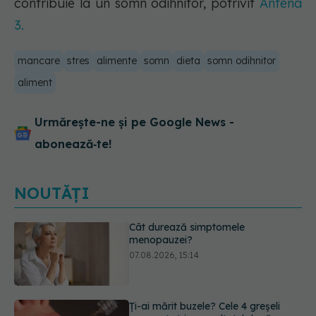
contribuie la un somn odihnitor, potrivit
Antena
3.
mancare
stres
alimente
somn
dieta
somn odihnitor
aliment
Urmărește-ne și pe Google News -
abonează‑te!
NOUTĂȚI
Ți-ai mărit buzele? Cele 4 greșeli
care pot strica rezultatul după
injectarea cu acid hialuronic
07.08.2026, 13:54