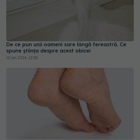
De ce pun unii oameni sare lângă fereastră. Ce
spune știința despre acest obicei
10 ian 2026, 12:30
Trucul simplu pentru a avea călcâie fine.
Dermatologii confirmă
25 aug 2025, 09:13