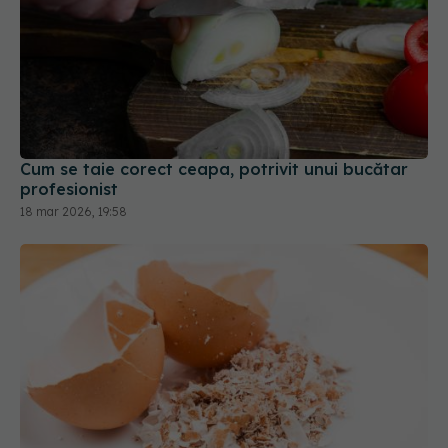
Cum se taie corect ceapa, potrivit unui bucătar
profesionist
18 mar 2026, 19:58
Nu mai arunca niciodată cojile de ouă până nu
afli asta