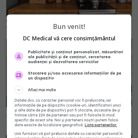
Otrava din bucătărie. Duce la cancer și alte boli
grave
17 aug 2025, 09:30
Bun venit!
DC Medical vă cere consimțământul
Publicitate și conținut personalizat, măsurători
ale publicității și de conținut, cercetarea
audienței și dezvoltarea serviciilor
Stocarea și/sau accesarea informațiilor de pe
un dispozitiv
Aflați mai multe
Trucul cu ulei pentru cartofi prăjiți: ies crocanți de
fiecare dată
Datele dvs. cu caracter personal vor fi prelucrate, iar
informațiile de pe dispozitiv (cookie-uri, identificatori unici
27 ian 2026, 10:20
și alte date de pe dispozitiv) pot fi stocate, accesate de și
trimise către 224 de parteneri sau pot fi folosite în mod
specific de acest site. Noi și partenerii noștri putem folosi
date exacte de localizare geografică.
Lista partenerilor.
Unii furnizori vă pot prelucra datele cu caracter personal în