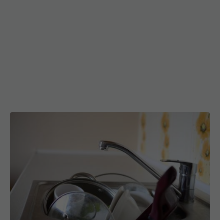
Pune sare în chiuvetă seara și las-o până
dimineața. Rezultatul te va uimi