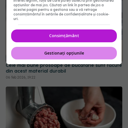
interes legitim, față de care puteți obiecta prin gestionarea
opțiunilor de mai jos. Căutați un link în partea de jos a
acestei pagini pentru a gestiona sau a vă retrage
consimțământul în setările de confidențialitate și cookie-
uri.
Consimțământ
Cele mai bune prosoape de bucătărie sunt făcute
Gestionați opțiunile
din acest material durabil
06 feb 2026, 19:22