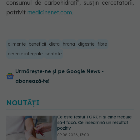
consumul de carbohidrați”, susțin cercetătorii,
potrivit
medicinenet.com.
alimente
beneficii
dieta
hrana
digestie
fibre
cereale integrale
santate
Urmărește-ne și pe Google News -
abonează‑te!
NOUTĂȚI
Caz șocant la Cluj. Echipaj de
ambulanță atacat în timpul unei
misiuni în Cluj. Șoferul a ajuns la