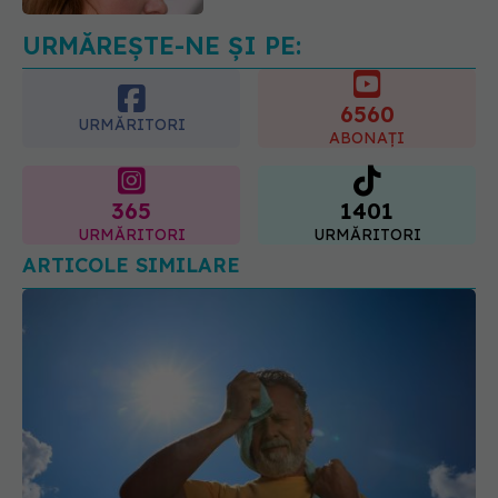
09.08.2026, 13:00
URMĂREȘTE-NE ȘI PE:
6560
URMĂRITORI
ABONAȚI
365
1401
URMĂRITORI
URMĂRITORI
ARTICOLE SIMILARE