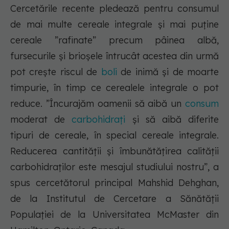
Cercetările recente pledează pentru consumul
de mai multe cereale integrale și mai puține
cereale ”rafinate” precum pâinea albă,
fursecurile și brioșele întrucât acestea din urmă
pot crește riscul de
boli
de inimă și de moarte
timpurie, în timp ce cerealele integrale o pot
reduce. ”Încurajăm oamenii să aibă un
consum
moderat de
carbohidrați
și să aibă diferite
tipuri de cereale, în special cereale integrale.
Reducerea cantității și îmbunătățirea calității
carbohidraților este mesajul studiului nostru”, a
spus cercetătorul principal Mahshid Dehghan,
de la Institutul de Cercetare a Sănătății
Populației de la Universitatea McMaster din