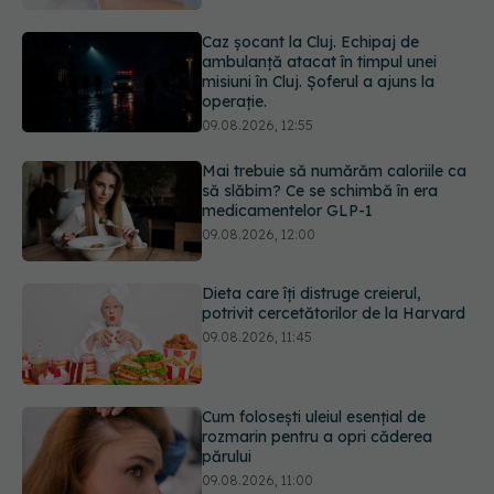
operație.
09.08.2026, 12:55
Mai trebuie să numărăm caloriile ca
să slăbim? Ce se schimbă în era
medicamentelor GLP-1
09.08.2026, 12:00
Dieta care îți distruge creierul,
potrivit cercetătorilor de la Harvard
09.08.2026, 11:45
Cum folosești uleiul esențial de
rozmarin pentru a opri căderea
părului
09.08.2026, 11:00
Ce este testul TORCH și cine trebuie
să-l facă. Ce înseamnă un rezultat
pozitiv