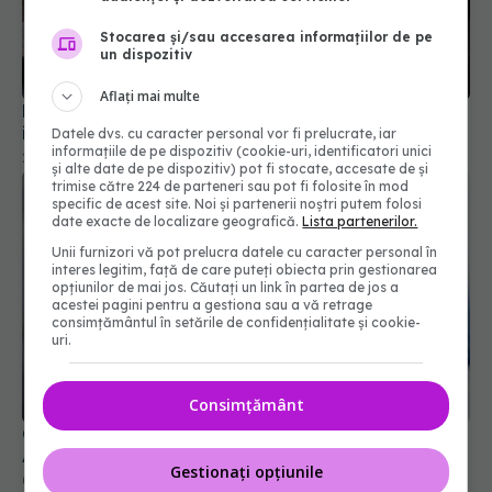
Stocarea și/sau accesarea informațiilor de pe
un dispozitiv
Aflați mai multe
Nu arunca codițele ardeilor. Cum le poți folosi
inteligent
Datele dvs. cu caracter personal vor fi prelucrate, iar
informațiile de pe dispozitiv (cookie-uri, identificatori unici
21 dec 2025, 16:31
și alte date de pe dispozitiv) pot fi stocate, accesate de și
trimise către 224 de parteneri sau pot fi folosite în mod
specific de acest site. Noi și partenerii noștri putem folosi
date exacte de localizare geografică.
Lista partenerilor.
Unii furnizori vă pot prelucra datele cu caracter personal în
interes legitim, față de care puteți obiecta prin gestionarea
opțiunilor de mai jos. Căutați un link în partea de jos a
acestei pagini pentru a gestiona sau a vă retrage
consimțământul în setările de confidențialitate și cookie-
uri.
Consimțământ
Cum se spală, de fapt, blugii. Truc genial de la
Adina Buzatu
Gestionați opțiunile
05 sep 2025, 19:38