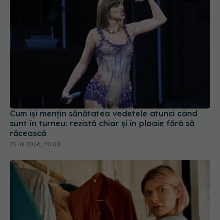
Cum își mențin sănătatea vedetele atunci când
sunt în turneu: rezistă chiar și în ploaie fără să
răcească
22 iul 2026, 20:00