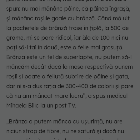
spun: nu mai mănânc pâine, că pâinea îngrașă,
și mănânc roșiile goale cu brânză. Când mă uit
la pachetele de brânză trase în țiplă, la 500 de
grame, mi se pare ridicol, iar ăla de 100 nici nu
poți să-l tai în două, este o felie mai grosuță.
Brânza este un fel de superlapte, nu putem să-l
mâncăm decât dacă la masa respectivă punem
roșii
și poate o feliuță subțire de pâine și gata,
dar ni s-a dus rația de 300-400 de calorii și pare
că nu am mâncat mare lucru”, a spus medicul
Mihaela Bilic la un post TV.
„Brânza o putem mânca cu ușurință, nu are
niciun strop de fibre, nu ne satură și dacă nu