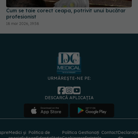
Cum se taie corect ceapa, potrivit unui bucătar
profesionist
18 mar 2026, 19:58
URMĂREȘTE-NE PE:
DESCARCĂ APLICAȚIA
spre
Medici și
Politica de
Politica
Gestionați
Contact
Declarați