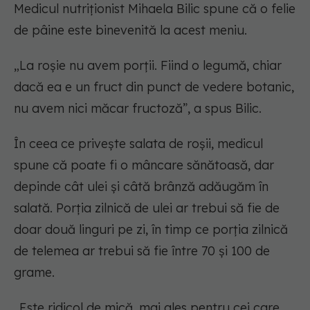
Medicul nutriționist Mihaela Bilic spune că o felie
de pâine este binevenită la acest meniu.
„La roșie nu avem porții. Fiind o legumă, chiar
dacă ea e un fruct din punct de vedere botanic,
nu avem nici măcar fructoză”, a spus Bilic.
În ceea ce privește salata de roșii, medicul
spune că poate fi o mâncare sănătoasă, dar
depinde cât ulei și câtă brânză adăugăm în
salată. Porția zilnică de ulei ar trebui să fie de
doar două linguri pe zi, în timp ce porția zilnică
de telemea ar trebui să fie între 70 și 100 de
grame.
„Este ridicol de mică, mai ales pentru cei care