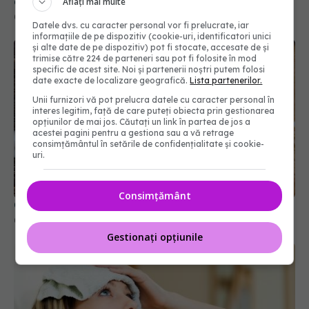
dintre cele mai frecvente dileme din bucătărie.
Aflați mai multe
05 mar 2026, 18:06
Datele dvs. cu caracter personal vor fi prelucrate, iar
informațiile de pe dispozitiv (cookie-uri, identificatori unici
și alte date de pe dispozitiv) pot fi stocate, accesate de și
trimise către 224 de parteneri sau pot fi folosite în mod
specific de acest site. Noi și partenerii noștri putem folosi
date exacte de localizare geografică.
Lista partenerilor.
Unii furnizori vă pot prelucra datele cu caracter personal în
interes legitim, față de care puteți obiecta prin gestionarea
opțiunilor de mai jos. Căutați un link în partea de jos a
acestei pagini pentru a gestiona sau a vă retrage
consimțământul în setările de confidențialitate și cookie-
uri.
Consimțământ
Cum se taie corect ceapa cubulețe
03 mar 2026, 19:16
Gestionați opțiunile