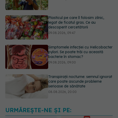
legat de ficatul gras. Ce au
descoperit cercetătorii
09.08.2026, 09:47
Simptomele infecției cu Helicobacter
pylori. Se poate trăi cu această
bacterie în stomac?
09.08.2026, 09:00
Transpirații nocturne: semnul ignorat
care poate ascunde probleme
serioase de sănătate
08.08.2026, 20:00
Cum folosești uleiul esențial de
rozmarin pentru a opri căderea
părului
09.08.2026, 11:00
URMĂREȘTE-NE ȘI PE: