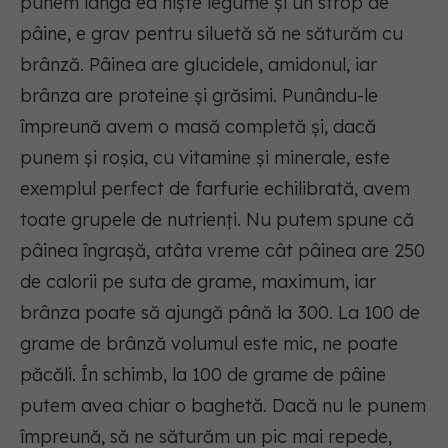
punem lângă ea niște legume și un strop de
pâine, e grav pentru siluetă să ne săturăm cu
brânză. Pâinea are glucidele, amidonul, iar
brânza are proteine și grăsimi. Punându-le
împreună avem o masă completă și, dacă
punem și roșia, cu vitamine și minerale, este
exemplul perfect de farfurie echilibrată, avem
toate grupele de nutrienți. Nu putem spune că
pâinea îngrașă, atâta vreme cât pâinea are 250
de calorii pe suta de grame, maximum, iar
brânza poate să ajungă până la 300. La 100 de
grame de brânză volumul este mic, ne poate
păcăli. În schimb, la 100 de grame de pâine
putem avea chiar o baghetă. Dacă nu le punem
împreună, să ne săturăm un pic mai repede,