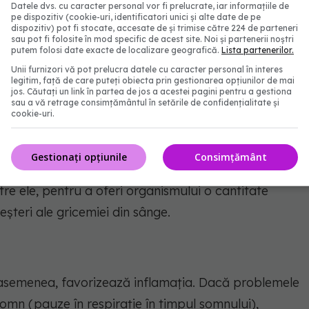
Datele dvs. cu caracter personal vor fi prelucrate, iar informațiile de
dvs. nu este cum a fost înainte, este posibil să nu
pe dispozitiv (cookie-uri, identificatori unici și alte date de pe
dispozitiv) pot fi stocate, accesate de și trimise către 224 de parteneri
stibil de care are nevoie pentru a functiona”,
sau pot fi folosite în mod specific de acest site. Noi și partenerii noștri
putem folosi date exacte de localizare geografică.
Lista partenerilor.
Unii furnizori vă pot prelucra datele cu caracter personal în interes
legitim, față de care puteți obiecta prin gestionarea opțiunilor de mai
multă hrană, la un moment dat, aceasta poate
jos. Căutați un link în partea de jos a acestei pagini pentru a gestiona
sau a vă retrage consimțământul în setările de confidențialitate și
 poate duce la
oboseală
.
cookie-uri.
cereale integrale și proteine slabe cum ar fi
Gestionați opțiunile
Consimțământ
și din alimente bogate în proteine ajută la stimularea
tre ele, pentru a oferi organismului o cantitate
eșteri ale gricemiei din sânge.
de asemenea, favorizează inflamația. Dacă problemele
mn (pauze în respirație în timpul somnului),