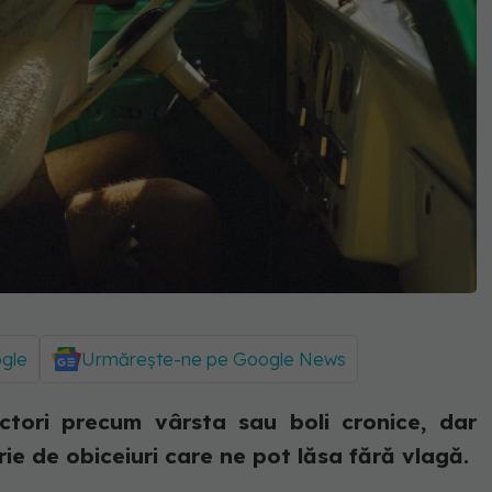
ogle
Urmărește-ne pe Google News
tori precum vârsta sau boli cronice, dar
erie de obiceiuri care ne pot lăsa fără vlagă.