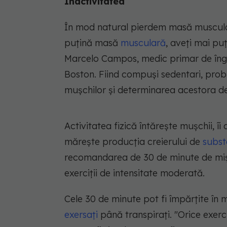
Inactivitatea
În mod natural pierdem masă muscula
puțină masă
musculară
, aveți mai puț
Marcelo Campos, medic primar de îngr
Boston. Fiind compuși sedentari, proble
mușchilor și determinarea acestora de 
Activitatea fizică întărește mușchii, îi
mărește producția creierului de
subst
recomandarea de 30 de minute de mișca
exerciții de intensitate moderată.
Cele 30 de minute pot fi împărțite în 
exersați
până transpirați. "Orice exerc