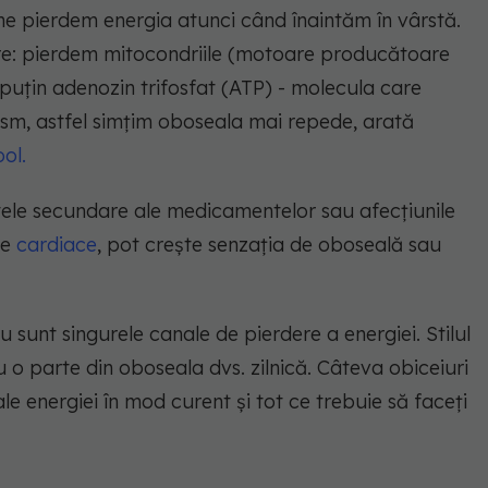
e pierdem energia atunci când înaintăm în vârstă.
re: pierdem mitocondriile (motoare producătoare
puțin adenozin trifosfat (ATP) - molecula care
ism, astfel simțim oboseala mai repede, arată
ool.
ctele secundare ale medicamentelor sau afecțiunile
le
cardiace
, pot crește senzația de oboseală sau
u sunt singurele canale de pierdere a energiei. Stilul
u o parte din oboseala dvs. zilnică. Câteva obiceiuri
e energiei în mod curent și tot ce trebuie să faceți