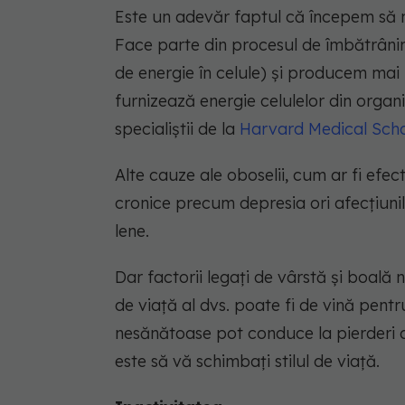
Este un adevăr faptul că începem să n
Face parte din procesul de îmbătrâni
de energie în celule) și producem mai 
furnizează energie celulelor din organ
specialiștii de la
Harvard Medical Sch
Alte cauze ale oboselii, cum ar fi efe
cronice precum depresia ori afecțiuni
lene.
Dar factorii legați de vârstă și boală n
de viață al dvs. poate fi de vină pentr
nesănătoase pot conduce la pierderi al
este să vă schimbați stilul de viață.