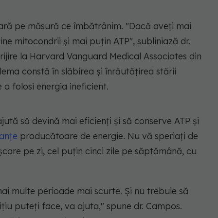
ră pe măsură ce îmbătrânim. "Dacă aveți mai
ine mitocondrii și mai puțin ATP", subliniază dr.
ijire la Harvard Vanguard Medical Associates din
ma constă în slăbirea și înrăutățirea stării
a folosi energia ineficient.
 ajută să devină mai eficienți și să conserve ATP și
anțe
producătoare de energie. Nu vă speriați de
re pe zi, cel puțin cinci zile pe săptămână, cu
mai multe perioade mai scurte. Și nu trebuie să
ițiu puteți face, va ajuta," spune dr. Campos.