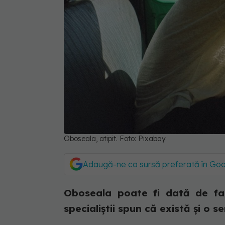
Oboseala, atipit. Foto: Pixabay
Adaugă-ne ca sursă preferată în Go
Oboseala poate fi dată de fac
specialiștii spun că există și o s