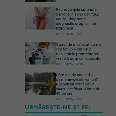
Excrescențele cutanate
benigne în zona genitală:
cauze, simptome,
diagnostic și opțiuni de
tratament
09.08.2026, 19:00
Guma de mestecat care a
captat 93% din HPV.
Rezultatele promițătoare
vin însă doar din laborator
09.08.2026, 18:00
Câte zile de concediu
avem nevoie într-un an?
Răspunsul oferit de un
studiu desfășurat timp de
40 de ani
09.08.2026, 17:00
URMĂREȘTE-NE ȘI PE:
Reclamele din platformele
medicale AI pot influența