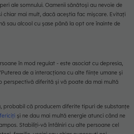
uperi ale somnului. Oamenii sănătoși au nevoie de
 și chiar mai mult, dacă aceștia fac mișcare. Evitați
ină sau alcool cu șase până la opt ore înainte de
ersoane în mod regulat - este asociat cu depresia,
"Puterea de a interacționa cu alte ființe umane și
o perspectivă diferită și vă poate da mai multă
 probabil că producem diferite tipuri de substanțe
fericiți
și ne dau mai multă energie atunci când ne
mpos. Stabiliți-vă întâlniri cu alte persoane cel