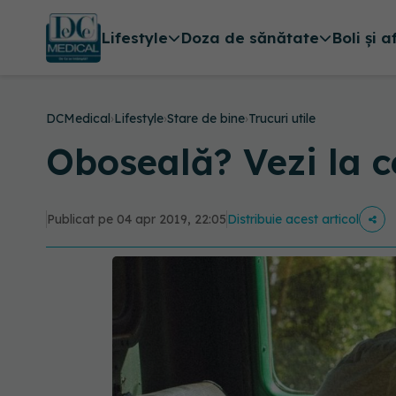
Lifestyle
Doza de sănătate
Boli și a
DCMedical
›
Lifestyle
›
Stare de bine
›
Trucuri utile
Oboseală? Vezi la c
Publicat pe 04 apr 2019, 22:05
Distribuie acest articol