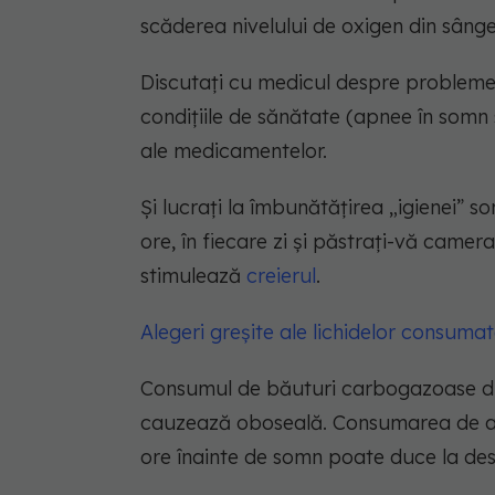
scăderea nivelului de oxigen din sânge
Discutați cu medicul despre problemel
condițiile de sănătate (apnee în somn 
ale medicamentelor.
Și lucrați la îmbunătățirea „igienei” so
ore, în fiecare zi și păstrați-vă camera
stimulează
creierul
.
Alegeri greșite ale lichidelor consuma
Consumul de băuturi carbogazoase dulc
cauzează oboseală. Consumarea de alc
ore înainte de somn poate duce la desh