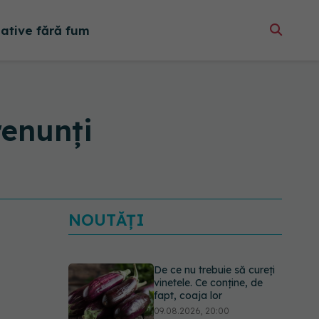
native fără fum
renunți
NOUTĂȚI
De ce nu trebuie să cureți
vinetele. Ce conține, de
fapt, coaja lor
09.08.2026, 20:00