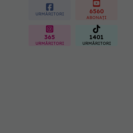
prescrierea
medicamentelor
6560
URMĂRITORI
09.08.2026, 21:00
ABONAȚI
365
1401
URMĂRITORI
URMĂRITORI