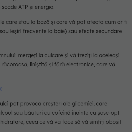
 scade ATP și energia.
e care stau la bază și care vă pot afecta cum ar fi
sau ieșiri frecvente la baie) sau efecte secundare
mnului: mergeți la culcare și vă treziți la aceleași
 răcoroasă, liniștită și fără electronice, care vă
te
i pot provoca creșteri ale glicemiei, care
ool sau băuturi cu cofeină înainte cu șase-opt
idratare, ceea ce vă va face să vă simțiți obosit.