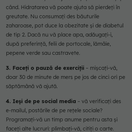
când. Hidratarea vă poate ajuta să pierdeți în
greutate. Nu consumați des băuturile
zaharoase, pot duce la obezitate și de diabetul
de tip 2. Dacă nu vă place apa, adăugați-i,
după preferință, felii de portocale, lămâie,
pepene verde sau castravete.
3. Faceți o pauză de exerciții
– mișcați-vă,
doar 30 de minute de mers pe jos de cinci ori pe
săptămână vă ajută.
4. Ieși de pe social media
– vă verificați des
e-mailul, postările de pe rețele sociale?
Programați-vă un timp anume pentru asta și
faceți alte lucruri: plimbați-vă, citiți o carte.