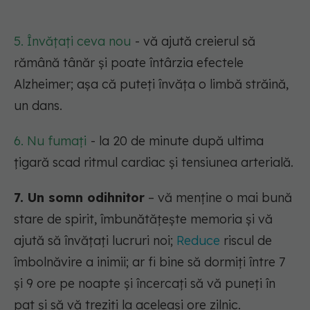
5. Învățați ceva nou
-
vă ajută creierul să
rămână tânăr și poate întârzia efectele
Alzheimer; așa că puteți învăța o limbă străină,
un dans.
6. Nu fumați
- la 20 de minute după ultima
țigară scad ritmul cardiac și tensiunea arterială.
7. Un somn odihnitor
– vă menține o mai bună
stare de spirit, îmbunătățește memoria și vă
ajută să învățați lucruri noi;
Reduce
riscul de
îmbolnăvire a inimii; ar fi bine să dormiți între 7
și 9 ore pe noapte și încercați să vă puneți în
pat și să vă treziți la aceleași ore zilnic.