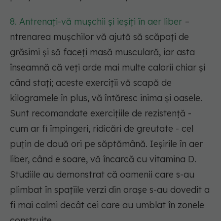
8. Antrenați-vă mușchii și ieșiți în aer liber
–
ntrenarea mușchilor vă ajută să scăpați de
grăsimi și să faceți masă musculară, iar asta
înseamnă că veți arde mai multe calorii chiar și
când stați; aceste exerciții vă scapă de
kilogramele în plus, vă întăresc inima și oasele.
Sunt recomandate exercițiile de rezistență -
cum ar fi împingeri, ridicări de greutate - cel
puțin de două ori pe săptămână. Ieșirile în aer
liber, când e soare, vă încarcă cu vitamina D.
Studiile au demonstrat că oamenii care s-au
plimbat în spațiile verzi din orașe s-au dovedit a
fi mai calmi decât cei care au umblat în zonele
construite.