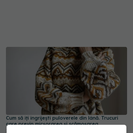
Cum să îți îngrijești puloverele din lână. Trucuri
care previn micșorarea și scămoșarea
24 ian 2026, 20:28