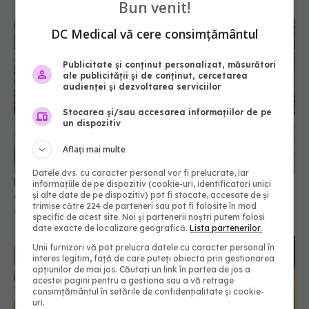
Bun venit!
DC Medical vă cere consimțământul
Publicitate și conținut personalizat, măsurători
ale publicității și de conținut, cercetarea
audienței și dezvoltarea serviciilor
Stocarea și/sau accesarea informațiilor de pe
De ce să pui miezul de nucă în apă înainte de
un dispozitiv
consum
Aflați mai multe
01 feb 2026, 09:00
Datele dvs. cu caracter personal vor fi prelucrate, iar
informațiile de pe dispozitiv (cookie-uri, identificatori unici
și alte date de pe dispozitiv) pot fi stocate, accesate de și
trimise către 224 de parteneri sau pot fi folosite în mod
specific de acest site. Noi și partenerii noștri putem folosi
date exacte de localizare geografică.
Lista partenerilor.
Unii furnizori vă pot prelucra datele cu caracter personal în
interes legitim, față de care puteți obiecta prin gestionarea
opțiunilor de mai jos. Căutați un link în partea de jos a
acestei pagini pentru a gestiona sau a vă retrage
consimțământul în setările de confidențialitate și cookie-
uri.