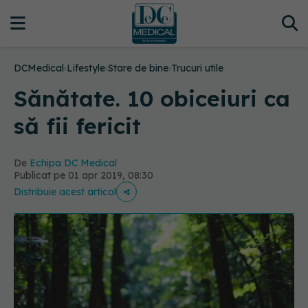
DCMedical
›
Lifestyle
›
Stare de bine
›
Trucuri utile
Sănătate. 10 obiceiuri ca
să fii fericit
De
Echipa DC Medical
Publicat pe 01 apr 2019, 08:30
Distribuie acest articol