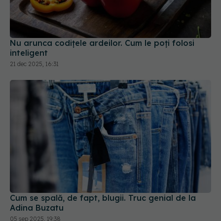
Nu arunca codițele ardeilor. Cum le poți folosi
inteligent
21 dec 2025, 16:31
Cum se spală, de fapt, blugii. Truc genial de la
Adina Buzatu
05 sep 2025, 19:38