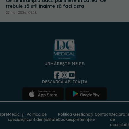
URMĂREȘTE-NE PE:
DESCARCĂ APLICAȚIA
spre
Medici și
Politica de
Politica
Gestionați
Contact
Declarați
specialiști
confidențialitate
Cookies
preferințele
de
accesibili
© 2026 PRESS MEDIA ELECTRONIC S.R.L. Toate drepturile rezervate