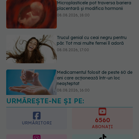
Trucul genial cu ceai negru pentru
păr. Tot mai multe femei îl adoră
08.08.2026, 17:00
Medicamentul folosit de peste 60 de
ani care acționează într-un loc
neașteptat
08.08.2026, 16:00
URMĂREȘTE-NE ȘI PE:
Transpirații nocturne: semnul ignorat
care poate ascunde probleme
serioase de sănătate
6560
08.08.2026, 20:00
URMĂRITORI
ABONAȚI
365
1401
URMĂRITORI
URMĂRITORI
ARTICOLE SIMILARE