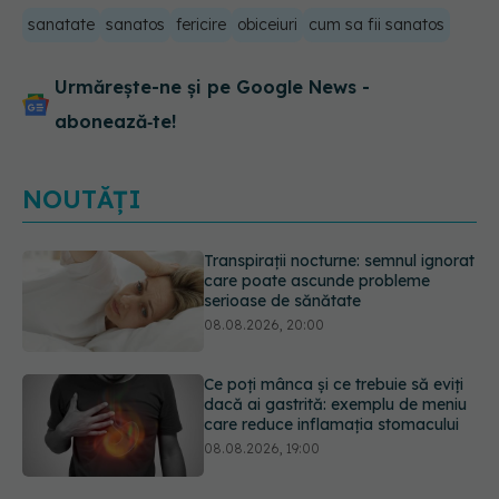
sanatate
sanatos
fericire
obiceiuri
cum sa fii sanatos
Urmărește-ne și pe Google News -
abonează‑te!
NOUTĂȚI
Ce poți mânca și ce trebuie să eviți
dacă ai gastrită: exemplu de meniu
care reduce inflamația stomacului
08.08.2026, 19:00
Microplasticele pot traversa bariera
placentară și modifica hormonii
08.08.2026, 18:00