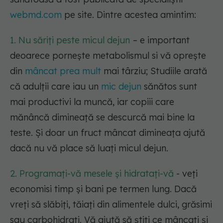
webmd.com
pe site. Dintre acestea amintim:
1. Nu săriți peste micul dejun
– e important
deoarece pornește metabolismul si vă oprește
din
mâncat prea mult
mai târziu;
Studiile arată
că adulții care iau un
mic dejun
sănătos sunt
mai productivi la muncă, iar copiii care
mănâncă dimineață se descurcă mai bine la
teste
. Și doar un fruct mâncat dimineața ajută
dacă nu vă place să luați micul dejun.
2. Programați-vă mesele și hidratați-vă
- veți
economisi timp și bani pe termen lung. Dacă
vreți să slăbiți, tăiați din alimentele dulci, grăsimi
sau carbohidrați. Vă ajută să știți ce mâncați și