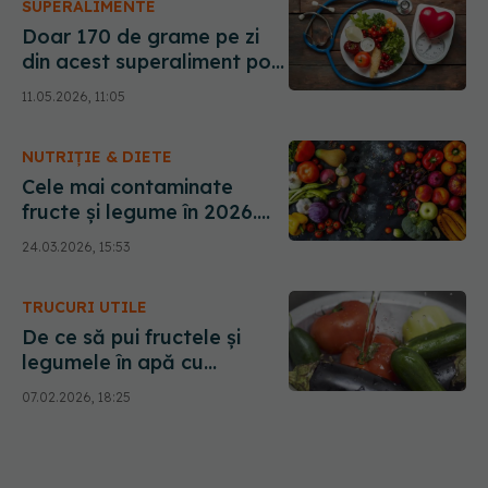
SUPERALIMENTE
Doar 170 de grame pe zi
din acest superaliment pot
reduce riscul de
11.05.2026, 11:05
hipertensiune cu 30%
NUTRIȚIE & DIETE
Cele mai contaminate
fructe și legume în 2026.
Cum eviți pesticidele din
24.03.2026, 15:53
farfurie
TRUCURI UTILE
De ce să pui fructele și
legumele în apă cu
bicarbonat înainte să le
07.02.2026, 18:25
mănânci