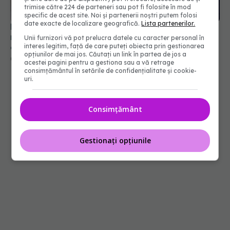
trimise către 224 de parteneri sau pot fi folosite în mod
specific de acest site. Noi și partenerii noștri putem folosi
date exacte de localizare geografică.
Lista partenerilor.
Laura Cosoi, mărturie emoționantă după
nașterea celui de-al cincilea copil: Aș putea naște
Unii furnizori vă pot prelucra datele cu caracter personal în
de o mie de ori
interes legitim, față de care puteți obiecta prin gestionarea
opțiunilor de mai jos. Căutați un link în partea de jos a
02 aug 2026, 14:06
acestei pagini pentru a gestiona sau a vă retrage
consimțământul în setările de confidențialitate și cookie-
uri.
Consimțământ
Gestionați opțiunile