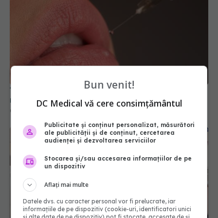
Bun venit!
Ți-ai mărit buzele? Cele 4 greșeli care pot strica
rezultatul după injectarea cu acid hialuronic
DC Medical vă cere consimțământul
07 aug 2026, 13:54
Publicitate și conținut personalizat, măsurători
ale publicității și de conținut, cercetarea
audienței și dezvoltarea serviciilor
Stocarea și/sau accesarea informațiilor de pe
un dispozitiv
Aflați mai multe
Datele dvs. cu caracter personal vor fi prelucrate, iar
informațiile de pe dispozitiv (cookie-uri, identificatori unici
și alte date de pe dispozitiv) pot fi stocate, accesate de și