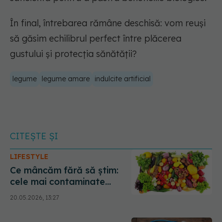
În final, întrebarea rămâne deschisă: vom reuși
să găsim echilibrul perfect între plăcerea
gustului și protecția sănătății?
legume
legume amare
indulcite artificial
CITEȘTE ȘI
LIFESTYLE
Ce mâncăm fără să știm:
cele mai contaminate
fructe și legume cu
20.05.2026, 13:27
pesticide din 2026