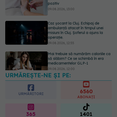
misiuni în Cluj. Șoferul a ajuns la
operație.
09.08.2026, 12:55
Mai trebuie să numărăm caloriile ca
să slăbim? Ce se schimbă în era
medicamentelor GLP-1
09.08.2026, 12:00
Prof. univ. dr. Cătălina Poiană (CMR),
avertisment după ambulanța
atacată în Cluj: Fake news-ul nu
este inofensiv
09.08.2026, 14:05
URMĂREȘTE-NE ȘI PE:
6560
URMĂRITORI
ABONAȚI
365
1401