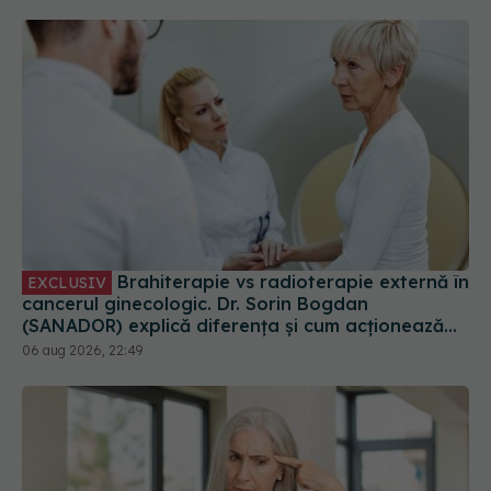
Brahiterapie vs radioterapie externă în
EXCLUSIV
cancerul ginecologic. Dr. Sorin Bogdan
(SANADOR) explică diferența și cum acționează
tratamentul
06 aug 2026, 22:49