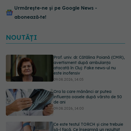
Urmărește-ne și pe Google News -
abonează‑te!
NOUTĂȚI
Ora la care mănânci ar putea
influența oasele după vârsta de 50
de ani
09.08.2026, 14:00
Ce este testul TORCH și cine trebuie
să-l facă. Ce înseamnă un rezultat
pozitiv
09.08.2026, 13:00
Caz șocant la Cluj. Echipaj de
ambulanță atacat în timpul unei