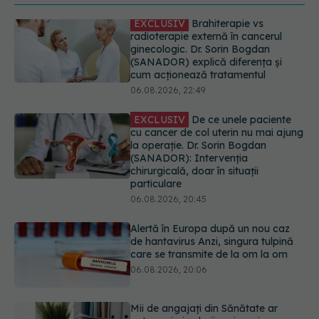
EXCLUSIV
De ce unele paciente
cu cancer de col uterin nu mai ajung
la operație. Dr. Sorin Bogdan
(SANADOR): Intervenția
chirurgicală, doar în situații
particulare
06.08.2026, 20:45
Alertă în Europa după un nou caz
de hantavirus Anzi, singura tulpină
care se transmite de la om la om
06.08.2026, 20:06
Mii de angajați din Sănătate ar
putea primi salarii mai mari.
Sindicatele cer schimbarea legii
06.08.2026, 19:26
EXCLUSIV
Cancerele ginecologice