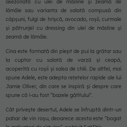
asezonată cu ulei de măsline și zeamă de
lămâie sau varianta de salată compusă din
căpșuni, fulgi de hrișcă, avocado, roșii, curmale
și pătrunjel cu dressing din ulei de măsline și
zeamă de lămâie.
Cina este formată din piept de pui la grătar sau
la cuptor cu salată de varză și ceapă,
acoperită cu roșii și salsa de chili. De altfel, mai
spune Adele, este adepta rețetelor rapide ale lui
Jamie Oliver, din care se inspiră și despre care
spune că i-au fost ”bazele gătitului”.
Cât privește desertul, Adele se înfruptă dintr-un
pahar de vin roșu, deoarece acesta este ”bogat