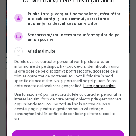
DC Medical vă cere consimțământul
Publicitate și conținut personalizat, măsurători
ale publicității și de conținut, cercetarea
audienței și dezvoltarea serviciilor
Stocarea și/sau accesarea informațiilor de pe
un dispozitiv
Alimentele care încetinesc îmbătrânirea creierului
cu peste doi ani
Aflați mai multe
20 mar 2026, 14:04
Datele dvs. cu caracter personal vor fi prelucrate, iar
informațiile de pe dispozitiv (cookie-uri, identificatori unici
și alte date de pe dispozitiv) pot fi stocate, accesate de și
trimise către 224 de parteneri sau pot fi folosite în mod
specific de acest site. Noi și partenerii noștri putem folosi
date exacte de localizare geografică.
Lista partenerilor.
Unii furnizori vă pot prelucra datele cu caracter personal în
interes legitim, față de care puteți obiecta prin gestionarea
opțiunilor de mai jos. Căutați un link în partea de jos a
acestei pagini pentru a gestiona sau a vă retrage
consimțământul în setările de confidențialitate și cookie-
uri.