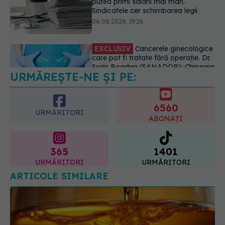
care pot fi tratate fără operație. Dr.
Sorin Bogdan (SANADOR): Chirurgia
este indicată doar punctual, pentru
anumite categorii de paciente
06.08.2026, 19:05
URMĂREȘTE-NE ȘI PE:
EXCLUSIV
Brahiterapie vs
radioterapie externă în cancerul
ginecologic. Dr. Sorin Bogdan
6560
(SANADOR) explică diferența și
URMĂRITORI
cum acționează tratamentul
ABONAȚI
06.08.2026, 22:49
365
1401
URMĂRITORI
URMĂRITORI
ARTICOLE SIMILARE