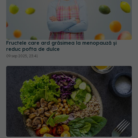
Fructele care ard grăsimea la menopauză și
reduc pofta de dulce
09 sep 2025, 23:41
Dieta care ar putea proteja creierul mai bine
decât cea mediteraneană