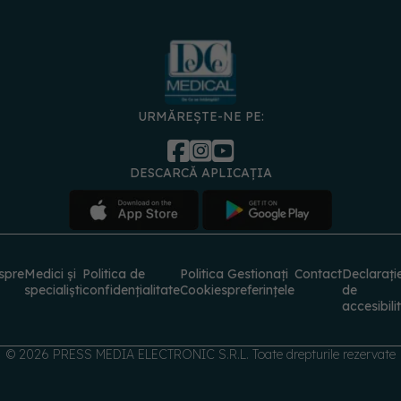
URMĂREȘTE-NE PE:
DESCARCĂ APLICAȚIA
spre
Medici și
Politica de
Politica
Gestionați
Contact
Declarați
specialiști
confidențialitate
Cookies
preferințele
de
accesibili
© 2026 PRESS MEDIA ELECTRONIC S.R.L. Toate drepturile rezervate