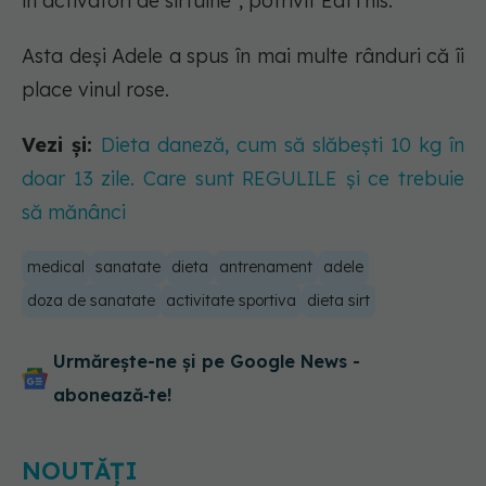
în activatori de sirtuine”, potrivit EatThis.
Asta deși Adele a spus în mai multe rânduri că îi
place vinul rose.
Vezi și:
Dieta daneză, cum să slăbești 10 kg în
doar 13 zile. Care sunt REGULILE și ce trebuie
să mănânci
medical
sanatate
dieta
antrenament
adele
doza de sanatate
activitate sportiva
dieta sirt
Urmărește-ne și pe Google News -
abonează‑te!
NOUTĂȚI