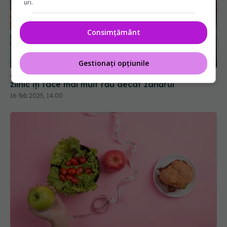
uri.
Consimțământ
Gestionați opțiunile
Ai fost mințit! Acest aliment pe care îl consumi
zilnic îți face mai mult rău decât zahărul
16 feb 2025, 14:00