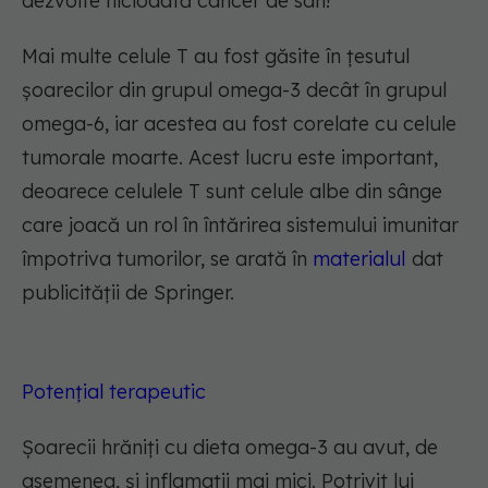
dezvolte niciodată cancer de sân!
Mai multe celule T au fost găsite în țesutul
șoarecilor din grupul omega-3 decât în grupul
omega-6, iar acestea au fost corelate cu celule
tumorale moarte. Acest lucru este important,
deoarece celulele T sunt celule albe din sânge
care joacă un rol în întărirea sistemului imunitar
împotriva tumorilor, se arată în
materialul
dat
publicității de Springer.
Potențial terapeutic
Șoarecii hrăniți cu dieta omega-3 au avut, de
asemenea, și inflamații mai mici. Potrivit lui