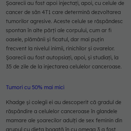
Șoarecii au fost apoi injectați, apoi, cu celule de
cancer de sân 4T1 care determină dezvoltarea
tumorilor agresive. Aceste celule se răspândesc
spontan în alte părți ale corpului, cum ar fi
oasele, plămânii și ficatul, dar mai puțin
frecvent la nivelul inimii, rinichilor și ovarelor.
Șoarecii au fost autopsiați, apoi, și studiați, la
35 de zile de la injectarea celulelor canceroase.
Tumori cu 50% mai mici
Khadge și colegii ei au descoperit că gradul de
răspândire a celulelor canceroase în glandele
mamare ale șoarecilor adulți de sex feminin din
grupul cu dieta bogată în cu omega 3 a fost