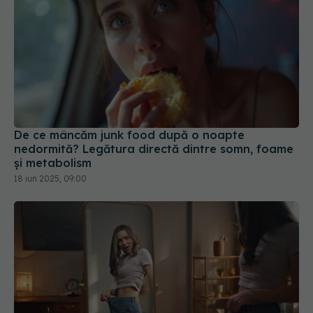
De ce mâncăm junk food după o noapte
nedormită? Legătura directă dintre somn, foame
și metabolism
18 iun 2025, 09:00