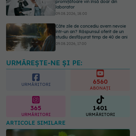
Câte zile de concediu avem nevoie
într-un an? Răspunsul oferit de un
studiu desfășurat timp de 40 de ani
09.08.2026, 17:00
Reclamele din platformele medicale
AI pot influența prescrierea
medicamentelor
09.08.2026, 21:00
URMĂREȘTE-NE ȘI PE:
6560
URMĂRITORI
ABONAȚI
365
1401
URMĂRITORI
URMĂRITORI
ARTICOLE SIMILARE