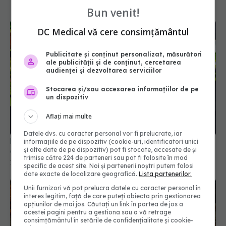
Bun venit!
DC Medical vă cere consimțământul
Publicitate și conținut personalizat, măsurători
ale publicității și de conținut, cercetarea
audienței și dezvoltarea serviciilor
Stocarea și/sau accesarea informațiilor de pe
un dispozitiv
Aflați mai multe
Datele dvs. cu caracter personal vor fi prelucrate, iar
Fibrele din ovăz, secretul natural care imită
informațiile de pe dispozitiv (cookie-uri, identificatori unici
și alte date de pe dispozitiv) pot fi stocate, accesate de și
efectul medicamentelor de slăbit
trimise către 224 de parteneri sau pot fi folosite în mod
12 sep 2025, 18:57
specific de acest site. Noi și partenerii noștri putem folosi
date exacte de localizare geografică.
Lista partenerilor.
Unii furnizori vă pot prelucra datele cu caracter personal în
interes legitim, față de care puteți obiecta prin gestionarea
opțiunilor de mai jos. Căutați un link în partea de jos a
acestei pagini pentru a gestiona sau a vă retrage
consimțământul în setările de confidențialitate și cookie-