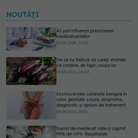
NOUTĂȚI
De ce nu trebuie să cureți vinetele.
Ce conține, de fapt, coaja lor
09.08.2026, 20:00
Excrescențele cutanate benigne în
zona genitală: cauze, simptome,
diagnostic și opțiuni de tratament
09.08.2026, 19:00
Guma de mestecat care a captat
93% din HPV. Rezultatele
promițătoare vin însă doar din
laborator
09.08.2026, 18:00