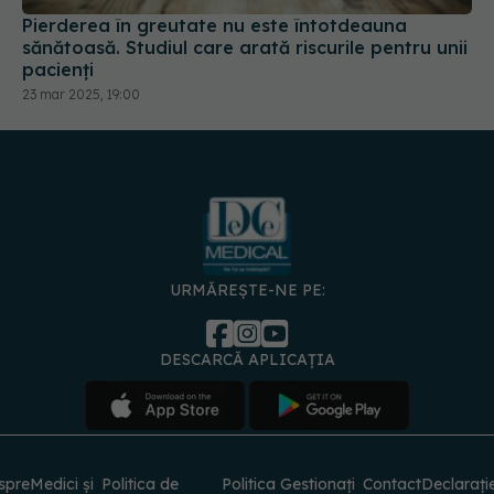
Pierderea în greutate nu este întotdeauna
sănătoasă. Studiul care arată riscurile pentru unii
pacienți
23 mar 2025, 19:00
URMĂREȘTE-NE PE:
DESCARCĂ APLICAȚIA
spre
Medici și
Politica de
Politica
Gestionați
Contact
Declarați