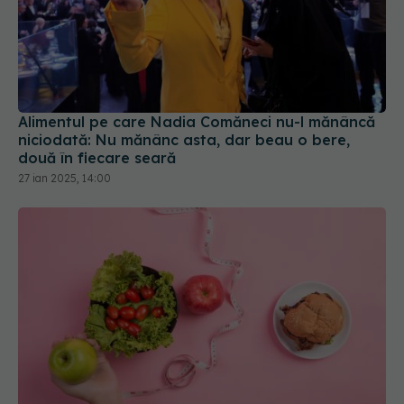
Alimentul pe care Nadia Comăneci nu-l mănâncă
niciodată: Nu mănânc asta, dar beau o bere,
două în fiecare seară
27 ian 2025, 14:00
Alimente care funcționează ca injecțiile pentru
slăbit. Ce recomandă un expert în nutriție
27 iul 2025, 21:30