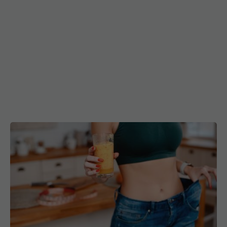
Cea mai bună băutură pentru slăbit, dezvăluită
de un dietetician