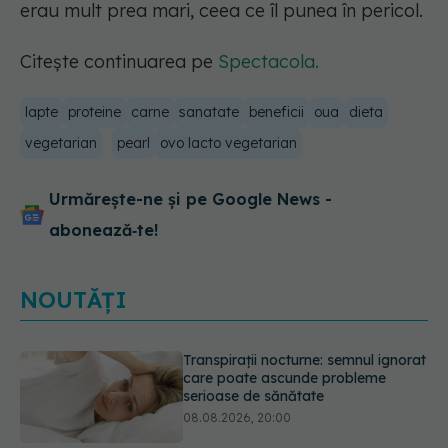
erau mult prea mari, ceea ce îl punea în pericol.
Citește continuarea pe
Spectacola.
lapte
proteine
carne
sanatate
beneficii
oua
dieta
vegetarian
pearl
ovo lacto vegetarian
Urmărește-ne și pe Google News -
abonează‑te!
NOUTĂȚI
Ce poți mânca și ce trebuie să eviți
dacă ai gastrită: exemplu de meniu
care reduce inflamația stomacului
08.08.2026, 19:00