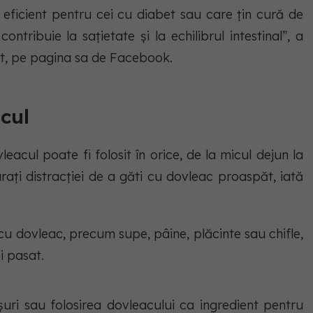
 eficient pentru cei cu diabet sau care țin cură de
ontribuie la sațietate și la echilibrul intestinal”, a
nist, pe pagina sa de Facebook.
cul
leacul poate fi folosit în orice, de la micul dejun la
urați distracției de a găti cu dovleac proaspăt, iată
 cu dovleac, precum supe, pâine, plăcinte sau chifle,
i pasat.
șuri sau folosirea dovleacului ca ingredient pentru