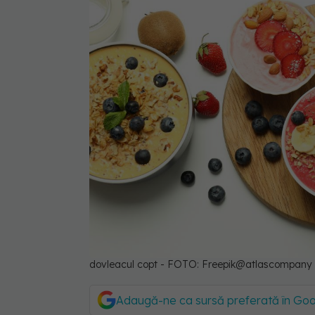
dovleacul copt - FOTO: Freepik@atlascompany
Adaugă-ne ca sursă preferată în Go