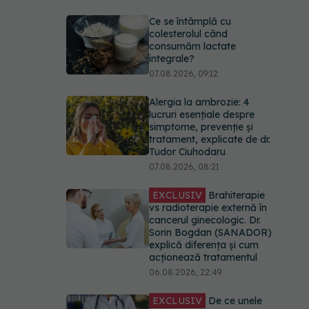
Ce se întâmplă cu
colesterolul când
consumăm lactate
integrale?
07.08.2026, 09:12
Alergia la ambrozie: 4
lucruri esențiale despre
simptome, prevenție și
tratament, explicate de dr.
Tudor Ciuhodaru
07.08.2026, 08:21
EXCLUSIV
Brahiterapie
vs radioterapie externă în
cancerul ginecologic. Dr.
Sorin Bogdan (SANADOR)
explică diferența și cum
acționează tratamentul
06.08.2026, 22:49
EXCLUSIV
De ce unele