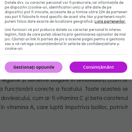
Datele dvs. cu caracter personal vor fi prelucrate, iar informațiile de
pe dispozitiv (cookie-uri, identificatori unici și alte date de pe
dispozitiv) pot fi stocate, accesate de și trimise către 224 de parteneri
 sezon cu multiple beneficii
sau pot fi folosite în mod specific de acest site. Noi și partenerii noștri
putem folosi date exacte de localizare geografică.
Lista partenerilor.
Unii furnizori vă pot prelucra datele cu caracter personal în interes
tre care descompunerea grăsimilor, a proteinelor și a
legitim, față de care puteți obiecta prin gestionarea opțiunilor de mai
jos. Căutați un link în partea de jos a acestei pagini pentru a gestiona
lor nocivi din sânge și stocarea vitaminelor și a
sau a vă retrage consimțământul în setările de confidențialitate și
cookie-uri.
Gestionați opțiunile
Consimțământ
, legume și alimente bogate în antioxidanți (cum ar
a funcționării corecte a ficatului. Toate acestea se
i dovleacului, cum ar fi vitamina C și beta-carotenul
n vitamina A, care luptă împotriva bolilor, potrivit