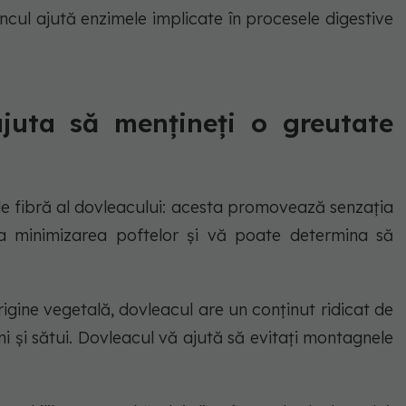
incul ajută enzimele implicate în procesele digestive
juta să mențineți o greutate
 de fibră al dovleacului: acesta promovează senzația
la minimizarea poftelor și vă poate determina să
gine vegetală, dovleacul are un conținut ridicat de
ni și sătui. Dovleacul vă ajută să evitați montagnele