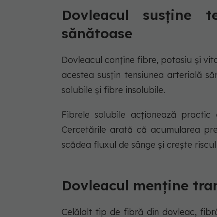
Dovleacul susține t
sănătoase
Dovleacul conține fibre, potasiu și vit
acestea susțin tensiunea arterială să
solubile și fibre insolubile.
Fibrele solubile acționează practic
Cercetările arată că acumularea prea
scădea fluxul de sânge și crește riscul
Dovleacul menține tran
Celălalt tip de fibră din dovleac, fib