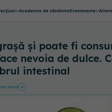
fecțiuni
Academia de sănătate
Evenimente
Alter
grașă și poate fi consu
face nevoia de dulce. C
ibrul intestinal
cest articol