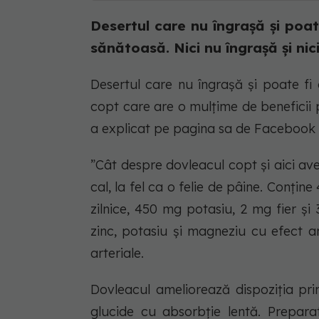
Desertul care nu îngrașă și poat
sănătoasă. Nici nu îngrașă și nic
Desertul care nu îngrașă și poate fi
copt care are o mulțime de beneficii pe
a explicat pe pagina sa de Facebook
”Cât despre dovleacul copt și aici av
cal, la fel ca o felie de pâine. Conți
zilnice, 450 mg potasiu, 2 mg fier și
zinc, potasiu și magneziu cu efect an
arteriale.
Dovleacul ameliorează dispoziția prin
glucide cu absorbție lentă. Prepara