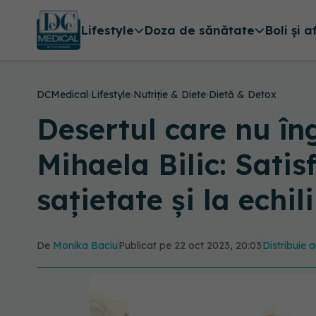
Lifestyle
Doza de sănătate
Boli și a
DCMedical
›
Lifestyle
›
Nutriție & Diete
›
Dietă & Detox
Desertul care nu în
Mihaela Bilic: Satis
sațietate și la echil
De
Monika Baciu
Publicat pe 22 oct 2023, 20:03
Distribuie a