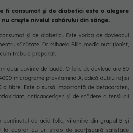
e fi consumat și de diabetici este o alegere
i nu crește nivelul zahărului din sânge.
 consumat și de diabetici. Este vorba de dovleacul
ntru sănătate. Dr. Mihaela Bilic, medic nutriționist,
 cum trebuie preparat.
em doar cuvinte de laudă. O felie de dovleac are 80
ne 4000 micrograme provitamina A, adică dublu rației
 3 g fibre. Este o sursă importantă de betacaroten,
tioxidant, anticancerigen și de scădere a tensiunii
 conținutul de acid folic, vitamine din grupul B și
t la cuptor cu un strop de scorțișoară satisface