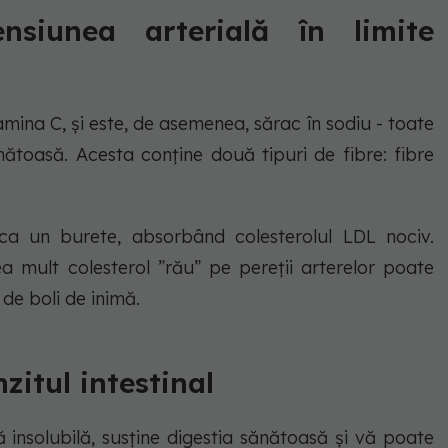
ensiunea arterială în limite
amina C, și este, de asemenea, sărac în sodiu - toate
nătoasă. Acesta conține două tipuri de fibre: fibre
 ca un burete, absorbând colesterolul LDL nociv.
 mult colesterol ”rău” pe pereții arterelor poate
 de boli de inimă.
zitul intestinal
ră insolubilă, susține digestia sănătoasă și vă poate