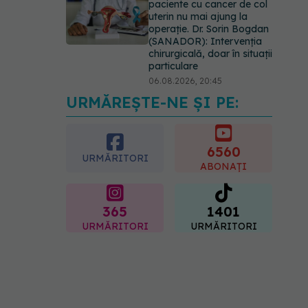
paciente cu cancer de col
uterin nu mai ajung la
operație. Dr. Sorin Bogdan
(SANADOR): Intervenția
chirurgicală, doar în situații
particulare
06.08.2026, 20:45
URMĂREȘTE-NE ȘI PE:
EXCLUSIV
Ce grăbește
apariția ridurilor. Nu este
doar vârsta. Ce spun
dermatologii
6560
URMĂRITORI
07.08.2026, 10:02
ABONAȚI
365
1401
URMĂRITORI
URMĂRITORI