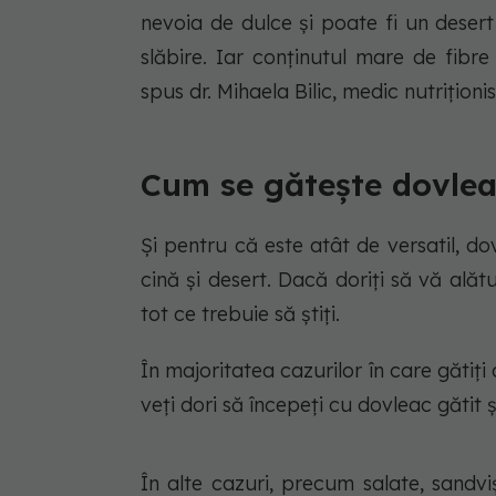
nevoia de dulce și poate fi un desert
slăbire. Iar conținutul mare de fibre c
spus dr. Mihaela Bilic, medic nutrițio
Cum se gătește dovlea
Și pentru că este atât de versatil, dov
cină și desert. Dacă doriți să vă alăt
tot ce trebuie să știți.
În majoritatea cazurilor în care gătiți
veți dori să începeți cu dovleac gătit ș
În alte cazuri, precum salate, sandvi