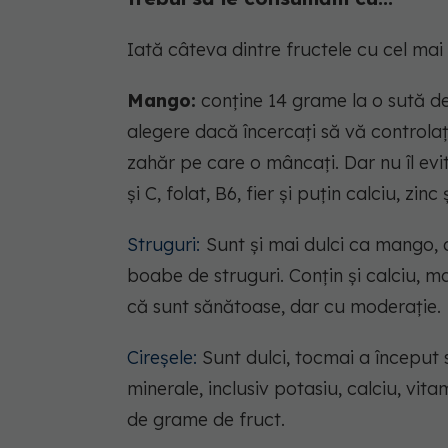
Iată câteva dintre fructele cu cel mai
Mango:
conține 14 grame la o sută d
alegere dacă încercați să vă controlaț
zahăr pe care o mâncați. Dar nu îl evit
și C, folat, B6, fier și puțin calciu, zinc
Struguri:
Sunt și mai dulci ca mango,
boabe de struguri. Conțin și calciu, m
că sunt sănătoase, dar cu moderație.
Cireșele:
Sunt dulci, tocmai a început se
minerale, inclusiv potasiu, calciu, vit
de grame de fruct.