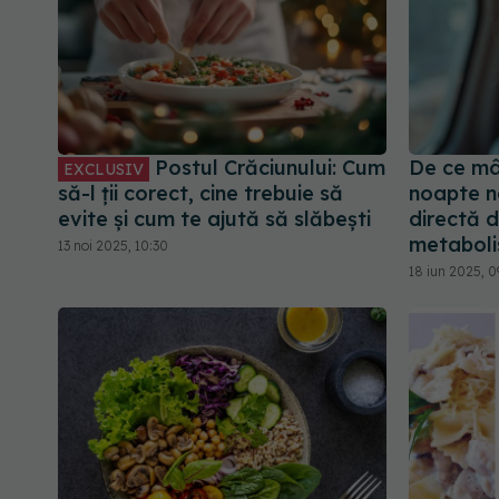
Postul Crăciunului: Cum
De ce mâ
EXCLUSIV
să-l ții corect, cine trebuie să
noapte n
evite și cum te ajută să slăbești
directă d
metabol
13 noi 2025, 10:30
18 iun 2025, 0