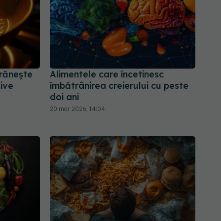
Hrănește
Alimentele care încetinesc
sive
îmbătrânirea creierului cu peste
doi ani
20 mar 2026, 14:04