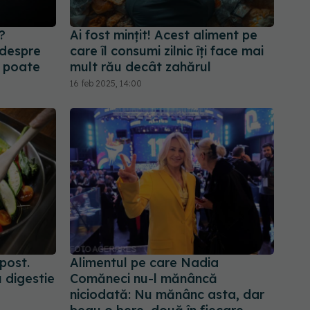
?
Ai fost mințit! Acest aliment pe
 despre
care îl consumi zilnic îți face mai
i poate
mult rău decât zahărul
16 feb 2025, 14:00
post.
Alimentul pe care Nadia
 digestie
Comăneci nu-l mănâncă
niciodată: Nu mănânc asta, dar