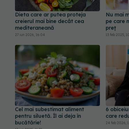
Dieta care ar putea proteja
Nu mai m
creierul mai bine decât cea
pe care m
mediteraneană
preț
27 iun 2026, 16:04
13 feb 2025, 1
Cel mai subestimat aliment
6 obiceiu
pentru siluetă. Îl ai deja în
care red
bucătărie!
24 feb 2026, 1