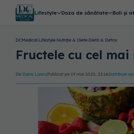
Lifestyle
Doza de sănătate
Boli și a
DCMedical
›
Lifestyle
›
Nutriție & Diete
›
Dietă & Detox
Fructele cu cel mai
De
Dana Lascu
Publicat pe 19 mai 2020, 22:16
Distribuie ac