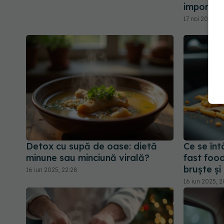
importan
17 noi 2025, 2
Detox cu supă de oase: dietă
Ce se în
minune sau minciună virală?
fast food
bruște și
16 iun 2025, 22:28
16 iun 2025, 