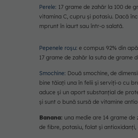
Perele:
17 grame de zahăr la 100 de gr
vitamina C, cupru și potasiu. Dacă înce
mprunt în iaurt sau într-o salată.
Pepenele roșu:
e compus 92% din apă și
17 grame de zahăr la suta de grame de 
Smochine:
Două smochine, de dimensi
bine tăiați una în felii și serviți-o c
aduce și un aport substanțial de prote
și sunt o bună sursă de vitamine antio
Banana:
una medie are 14 grame de za
de fibre, potasiu, folat și antioxidanți