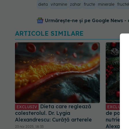
dieta
vitamine
zahar
fructe
minerale
fructe
Urmărește-ne și pe Google News - 
ARTICOLE SIMILARE
Dieta care reglează
EXCLUSIV
EXCLUSIV
colesterolul. Dr. Lygia
de post,
Alexandrescu: Curăță arterele
nutriențil
Alexandr
23 noi 2025, 18:33