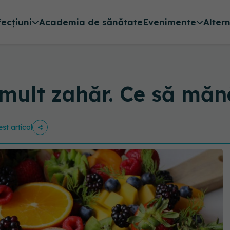
fecțiuni
Academia de sănătate
Evenimente
Alter
 mult zahăr. Ce să mă
est articol