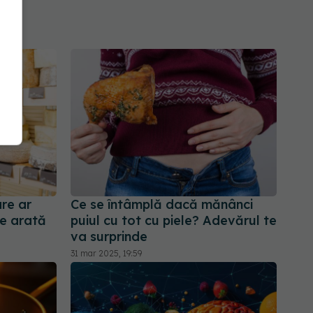
are ar
Ce se întâmplă dacă mănânci
ce arată
puiul cu tot cu piele? Adevărul te
va surprinde
31 mar 2025, 19:59