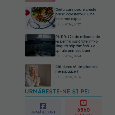
Dieta care poate crește
brusc colesterolul. Cine
este mai expus
07.08.2026, 17:22
PNRR: 174 de milioane de
lei pentru sănătate într-o
singură săptămână. Ce
spitale primesc bani
07.08.2026, 16:41
Cât durează simptomele
menopauzei?
07.08.2026, 15:14
URMĂREȘTE-NE ȘI PE:
EXCLUSIV
Cancerele
care pot fi prevenite. Dr.
Sorin Bogdan
(SANADOR): Au metode
6560
URMĂRITORI
de prevenție