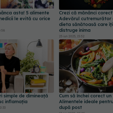
ânca asta! 5 alimente
Crezi că mănânci corect
edicii le evită cu orice
Adevărul cutremurător
dieta sănătoasă care îț
distruge inima
0:58
25 iun 2025, 15:52
ri simple de dimineață
Cum să închei corect un 
uc inflamația
Alimentele ideale pentru
după post
0:33