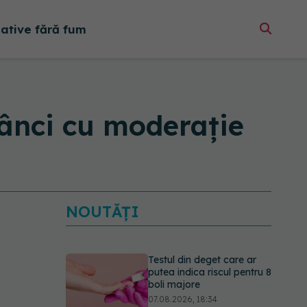
native fără fum
nânci cu moderație
NOUTĂȚI
Testul din deget care ar
putea indica riscul pentru 8
boli majore
07.08.2026, 18:34