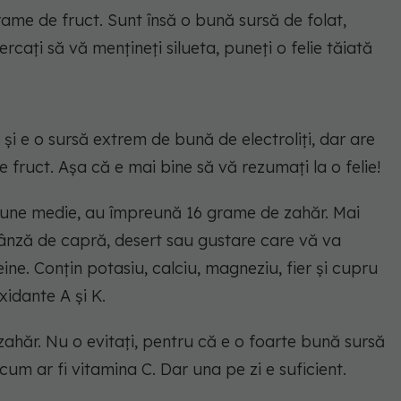
ame de fruct. Sunt însă o bună sursă de folat,
rcați să vă mențineți silueta, puneți o felie tăiată
 e o sursă extrem de bună de electroliți, dar are
fruct. Așa că e mai bine să vă rezumați la o felie!
une medie, au împreună 16 grame de zahăr. Mai
u brânză de capră, desert sau gustare care vă va
ine. Conțin potasiu, calciu, magneziu, fier și cupru
xidante A și K.
hăr. Nu o evitați, pentru că e o foarte bună sursă
, cum ar fi vitamina C. Dar una pe zi e suficient.