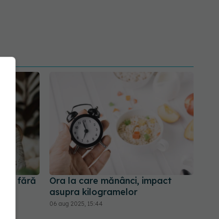
erul fără
Ora la care mănânci, impact
asupra kilogramelor
06 aug 2025, 15:44