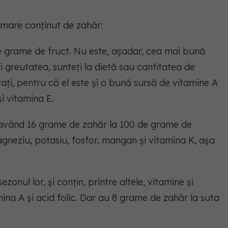
 mare conținut de zahăr:
e grame de fruct. Nu este, așadar, cea mai bună
i greutatea, sunteți la dietă sau cantitatea de
ați, pentru că el este și o bună sursă de vitamine A
 și vitamina E.
 având 16 grame de zahăr la 100 de grame de
agneziu, potasiu, fosfor, mangan și vitamina K, așa
zonul lor, și conțin, printre altele, vitamine și
amina A și acid folic. Dar au 8 grame de zahăr la suta