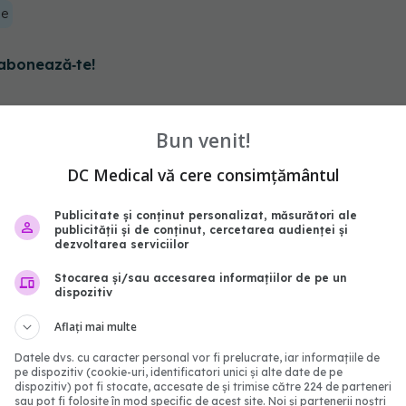
le
abonează‑te!
Bun venit!
DC Medical vă cere consimțământul
Publicitate și conținut personalizat, măsurători ale
publicității și de conținut, cercetarea audienței și
dezvoltarea serviciilor
Stocarea și/sau accesarea informațiilor de pe un
dispozitiv
Aflați mai multe
Dieta vegetariană și
Cafeaua îți schimbă crei
 impact asupra
să-ți dai seama. Ce au
Datele dvs. cu caracter personal vor fi prelucrate, iar informațiile de
pe dispozitiv (cookie-uri, identificatori unici și alte date de pe
or. Dr. Lygia
descoperit cercetătorii
dispozitiv) pot fi stocate, accesate de și trimise către 224 de parteneri
escu oferă sfaturi
25 apr 2026, 11:33
sau pot fi folosite în mod specific de acest site. Noi și partenerii noștri