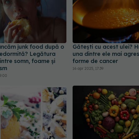
ncăm junk food după o
Gătești cu acest ulei? 
edormită? Legătura
una dintre ele mai agre
intre somn, foame și
forme de cancer
ism
16 apr 2025, 17:39
9:00