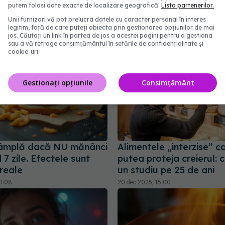
te
putem folosi date exacte de localizare geografică.
Lista partenerilor.
3:40
Unii furnizori vă pot prelucra datele cu caracter personal în interes
legitim, față de care puteți obiecta prin gestionarea opțiunilor de mai
jos. Căutați un link în partea de jos a acestei pagini pentru a gestiona
sau a vă retrage consimțământul în setările de confidențialitate și
cookie-uri.
Gestionați opțiunile
Consimțământ
tâmplă dacă NU mănânci
Alimentele „interzise” c
 7 zile. Efectele sunt
putea proteja creierul: 
 reale
un studiu pe 25 de ani
20:08
20 dec 2025, 15:00