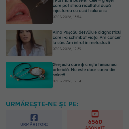
Alina Pușcău dezvăluie diagnosticul
care i-a schimbat viața: Am cancer
la sân. Am intrat în metastază
07.08.2026, 12:39
Greșeala care îți crește tensiunea
arterială. Nu este doar sarea din
solniță
07.08.2026, 12:14
PNRR: 174 de milioane de lei pentru
sănătate într-o singură săptămână.
Ce spitale primesc bani
07.08.2026, 16:41
URMĂREȘTE-NE ȘI PE:
6560
URMĂRITORI
ABONAȚI