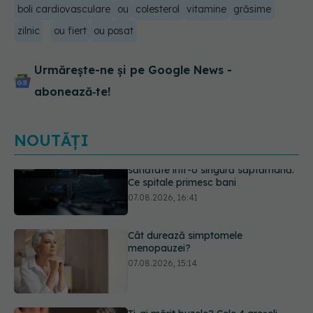
boli cardiovasculare
ou
colesterol
vitamine
grăsime
zilnic
ou fiert
ou posat
Urmărește-ne și pe Google News -
abonează‑te!
NOUTĂȚI
Cât durează simptomele
menopauzei?
07.08.2026, 15:14
Ți-ai mărit buzele? Cele 4 greșeli
care pot strica rezultatul după
injectarea cu acid hialuronic
07.08.2026, 13:54