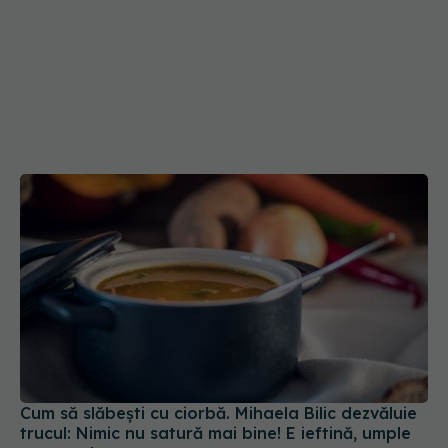
Cum să slăbești cu ciorbă. Mihaela Bilic dezvăluie
trucul: Nimic nu satură mai bine! E ieftină, umple