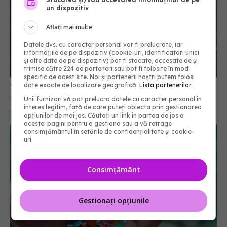
un dispozitiv
Aflați mai multe
Datele dvs. cu caracter personal vor fi prelucrate, iar
informațiile de pe dispozitiv (cookie-uri, identificatori unici
și alte date de pe dispozitiv) pot fi stocate, accesate de și
trimise către 224 de parteneri sau pot fi folosite în mod
specific de acest site. Noi și partenerii noștri putem folosi
Ce se întâmplă în corpul tău dacă nu mai mănânci
date exacte de localizare geografică.
Lista partenerilor.
zahăr timp de 7 zile
Unii furnizori vă pot prelucra datele cu caracter personal în
26 mai 2025, 18:41
interes legitim, față de care puteți obiecta prin gestionarea
opțiunilor de mai jos. Căutați un link în partea de jos a
acestei pagini pentru a gestiona sau a vă retrage
consimțământul în setările de confidențialitate și cookie-
uri.
Consimțământ
Gestionați opțiunile