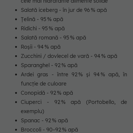
cele mai hidratante alimente solide
Salată iceberg - în jur de 96 % apă
Țelină - 95 % apă
Ridichi - 95 % apă
Salată romană - 95 % apă
Roșii - 94 % apă
Zucchini / dovlecel de vară - 94 % apă
Sparanghel - 92 % apă
Ardei gras - între 92 % și 94 % apă, în
funcție de culoare
Conopidă - 92 % apă
Ciuperci - 92 % apă (Portobello, de
exemplu)
Spanac - 92 % apă
Broccoli - 90–92 % apă