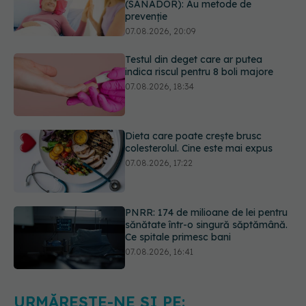
Testul din deget care ar putea
indica riscul pentru 8 boli majore
07.08.2026, 18:34
Dieta care poate crește brusc
colesterolul. Cine este mai expus
07.08.2026, 17:22
PNRR: 174 de milioane de lei pentru
sănătate într-o singură săptămână.
Ce spitale primesc bani
07.08.2026, 16:41
Ce spune culoarea ta preferată
despre vârsta pe care o ai. Care
este "codul cromatic" al generațiilor
07.08.2026, 21:29
URMĂREȘTE-NE ȘI PE: