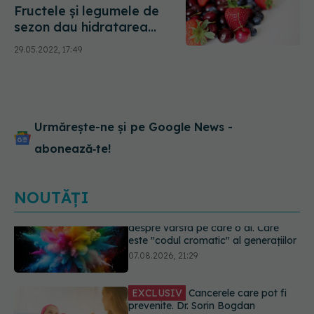
Fructele și legumele de
sezon dau hidratarea
reală. Nutriționist: Cireșele,
29.05.2022, 17:49
doza de energie
Urmărește-ne și pe Google News -
abonează‑te!
NOUTĂȚI
EXCLUSIV
Cancerele care pot fi
prevenite. Dr. Sorin Bogdan
(SANADOR): Au metode de
prevenție
07.08.2026, 20:09