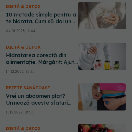
DIETĂ & DETOX
10 metode simple pentru a
te hidrata. Cum să dai un
gust plăcut apei
04.01.2023, 12:44
DIETĂ & DETOX
Hidratarea corectă din
alimentație. Mărgărit: Ajută
mai mult decât o apă
14.12.2022, 22:21
goală
REȚETE SĂNĂTOASE
Vrei un abdomen plat?
Urmează aceste sfaturi
care funcționează. Cum se
11.12.2022, 18:53
face exercițiul "scândura"
DIETĂ & DETOX