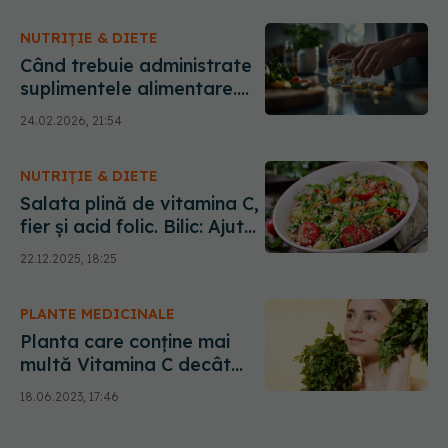
fier
NUTRIȚIE & DIETE
Când trebuie administrate
suplimentele alimentare.
Mihaela Bilic: Pot
24.02.2026, 21:54
interacționa cu alimentele
NUTRIȚIE & DIETE
Salata plină de vitamina C,
fier și acid folic. Bilic: Ajută
la slăbit! Efect pentru
22.12.2025, 18:25
anemie
PLANTE MEDICINALE
Planta care conține mai
multă Vitamina C decât
sucul de lămâie. Mihaela
18.06.2023, 17:46
Bilic: Blochează
”ruginirea”, adică