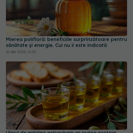
Mierea polifloră: beneficiile surprinzătoare pentru
sănătate și energie. Cui nu îi este indicată
01 dec 2025, 11:00
Uleiul de măsline extravirgin ar putea proteja
creierul, arată un nou studiu
22 feb 2026, 18:30