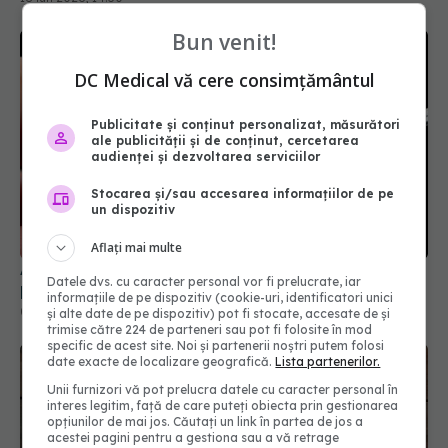
Bun venit!
DC Medical vă cere consimțământul
Publicitate și conținut personalizat, măsurători
ale publicității și de conținut, cercetarea
audienței și dezvoltarea serviciilor
Adevărul despre gelatină. 4 beneficii uimitoare
Stocarea și/sau accesarea informațiilor de pe
pentru piele și intestin
un dispozitiv
09 ian 2026, 16:54
Aflați mai multe
Datele dvs. cu caracter personal vor fi prelucrate, iar
informațiile de pe dispozitiv (cookie-uri, identificatori unici
și alte date de pe dispozitiv) pot fi stocate, accesate de și
trimise către 224 de parteneri sau pot fi folosite în mod
specific de acest site. Noi și partenerii noștri putem folosi
date exacte de localizare geografică.
Lista partenerilor.
Unii furnizori vă pot prelucra datele cu caracter personal în
interes legitim, față de care puteți obiecta prin gestionarea
opțiunilor de mai jos. Căutați un link în partea de jos a
acestei pagini pentru a gestiona sau a vă retrage