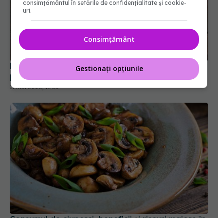
consimțământul în setările de confidențialitate și cookie-
uri.
Doar 170 de grame pe zi din acest superaliment
pot reduce riscul de hipertensiune cu 30%
Consimțământ
11 mai 2026, 11:05
Gestionați opțiunile
Consumul de ciuperci, beneficii și riscuri majore în
sezonul de toamnă
28 oct 2025, 15:47