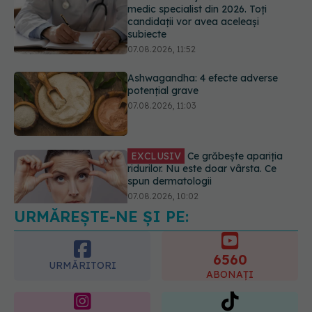
Ashwagandha: 4 efecte adverse
potențial grave
07.08.2026, 11:03
EXCLUSIV
Ce grăbește apariția
ridurilor. Nu este doar vârsta. Ce
spun dermatologii
07.08.2026, 10:02
URMĂREȘTE-NE ȘI PE:
Alina Pușcău dezvăluie diagnosticul
care i-a schimbat viața: Am cancer
la sân. Am intrat în metastază
6560
07.08.2026, 12:39
URMĂRITORI
ABONAȚI
365
1401
URMĂRITORI
URMĂRITORI
ARTICOLE SIMILARE