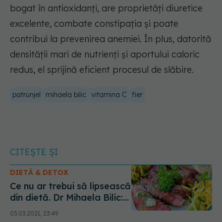
bogat în antioxidanți, are proprietăți diuretice
excelente, combate constipația și poate
contribui la prevenirea anemiei. În plus, datorită
densității mari de nutrienți și aportului caloric
redus, el sprijină eficient procesul de slăbire.
patrunjel
mihaela bilic
vitamina C
fier
CITEȘTE ȘI
DIETĂ & DETOX
Ce nu ar trebui să lipsească
din dietă. Dr Mihaela Bilic:
nu există în alt aliment mai
03.03.2021, 23:49
multă vitamina C, fibre și