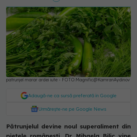
patrunjel marar ardei iute - FOTO:Magnific@KamranAydinov
Adaugă-ne ca sursă preferată în Google
Urmărește-ne pe Google News
Pătrunjelul devine noul superaliment din
piețele românești. Dr. Mihaela Bilic vine