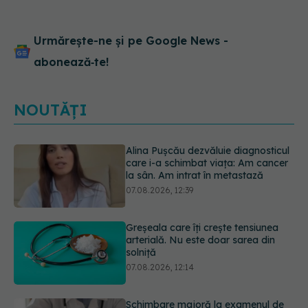
îmbătrânirea și
îmbolnăvirea
Urmărește-ne și pe Google News -
abonează‑te!
NOUTĂȚI
Greșeala care îți crește tensiunea
arterială. Nu este doar sarea din
solniță
07.08.2026, 12:14
Schimbare majoră la examenul de
medic specialist din 2026. Toți
candidații vor avea aceleași
subiecte
07.08.2026, 11:52