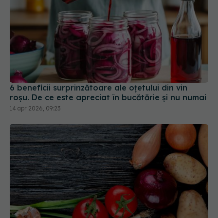
6 beneficii surprinzătoare ale oțetului din vin
roșu. De ce este apreciat în bucătărie și nu numai
14 apr 2026, 09:23
Cine are nevoie de quinoa? Iată 17
„superalimente” subestimate pe care le ai deja în