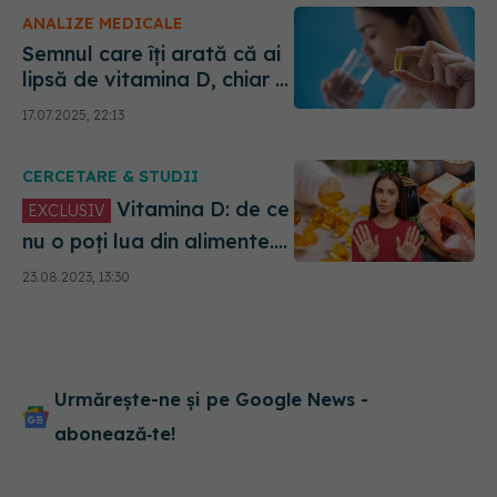
ANALIZE MEDICALE
Semnul care îți arată că ai
lipsă de vitamina D, chiar și
vara
17.07.2025, 22:13
CERCETARE & STUDII
Vitamina D: de ce
EXCLUSIV
nu o poți lua din alimente.
Cele mai bune 15 minute să
23.08.2023, 13:30
stai la soare. Îți dau doza
de vitamina D pe toată
ziua. Poiană: Un carton de
ouă întreg îți dă necesarul
zilnic!
Urmărește-ne și pe Google News -
abonează‑te!