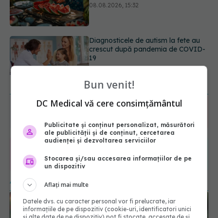
19
08.08.2026, 15:00
Microplasticele pot traversa bariera
placentară și modifica hormonii
08.08.2026, 18:00
URMĂREȘTE-NE ȘI PE:
Bun venit!
DC Medical vă cere consimțământul
6560
URMĂRITORI
ABONAȚI
Publicitate și conținut personalizat, măsurători
ale publicității și de conținut, cercetarea
audienței și dezvoltarea serviciilor
365
1401
Stocarea și/sau accesarea informațiilor de pe
un dispozitiv
URMĂRITORI
URMĂRITORI
ARTICOLE SIMILARE
Aflați mai multe
Datele dvs. cu caracter personal vor fi prelucrate, iar
informațiile de pe dispozitiv (cookie-uri, identificatori unici
și alte date de pe dispozitiv) pot fi stocate, accesate de și