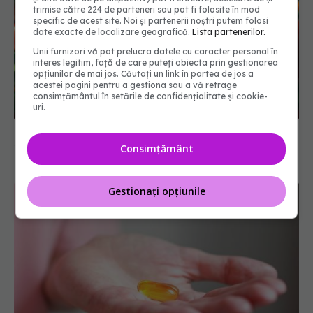
trimise către 224 de parteneri sau pot fi folosite în mod
specific de acest site. Noi și partenerii noștri putem folosi
date exacte de localizare geografică.
Lista partenerilor.
Unii furnizori vă pot prelucra datele cu caracter personal în
interes legitim, față de care puteți obiecta prin gestionarea
opțiunilor de mai jos. Căutați un link în partea de jos a
acestei pagini pentru a gestiona sau a vă retrage
consimțământul în setările de confidențialitate și cookie-
uri.
Leguma pe care trebuie să o eviți atunci când iei
suplimente de magneziu
Consimțământ
06 oct 2025, 20:44
Gestionați opțiunile