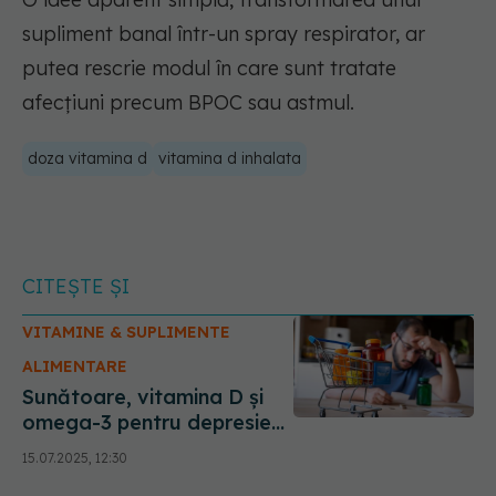
supliment banal într-un spray respirator, ar
putea rescrie modul în care sunt tratate
afecțiuni precum BPOC sau astmul.
doza vitamina d
vitamina d inhalata
CITEȘTE ȘI
VITAMINE & SUPLIMENTE
ALIMENTARE
Sunătoare, vitamina D și
omega-3 pentru depresie?
Uite ce funcționează și ce
15.07.2025, 12:30
nu