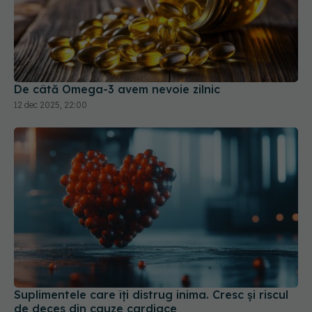
De câtă Omega-3 avem nevoie zilnic
12 dec 2025, 22:00
Suplimentele care îți distrug inima. Cresc și riscul
de deces din cauze cardiace