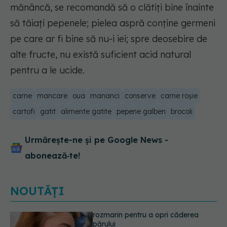
mănâncă, se recomandă să o clătiți bine înainte
să tăiați pepenele; pielea aspră conține germeni
pe care ar fi bine să nu-i iei; spre deosebire de
alte fructe, nu există suficient acid natural
pentru a le ucide.
carne
mancare
oua
mananci
conserve
carne roșie
cartofi
gatit
alimente gatite
pepene galben
brocoli
Urmărește-ne și pe Google News -
abonează‑te!
NOUTĂȚI
Secretul ciocolatei perfecte a fost