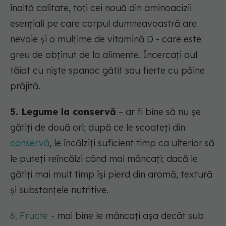
înaltă calitate, toți cei nouă din aminoacizii
esențiali pe care corpul dumneavoastră are
nevoie și o mulțime de vitamină D - care este
greu de obținut de la alimente. Încercați oul
tăiat cu niște spanac gătit sau fierte cu pâine
prăjită.
5. Legume la conservă
– ar fi bine să nu șe
gătiți de două ori; după ce le scoateți din
conservă
, le încălziți suficient timp ca ulterior să
le puteți reîncălzi când mai mâncați; dacă le
gătiți mai mult timp își pierd din aromă, textură
și substanțele nutritive.
6. Fructe
-
mai bine le mâncați așa decât sub