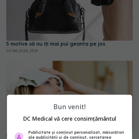
5 motive să nu îți mai pui geanta pe jos
04 feb 2026, 19:19
Bun venit!
DC Medical vă cere consimțământul
Publicitate și conținut personalizat, măsurători
Poate răcirea capului să influențeze mintea?
ale publicității și de conținut, cercetarea