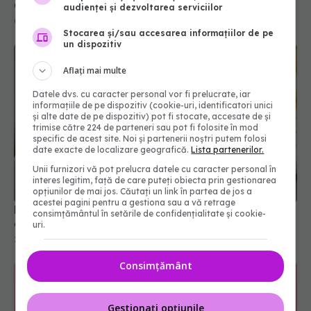
Cercetătorii au testat ipoteza
audienței și dezvoltarea serviciilor
09 iun 2026, 20:30
Stocarea și/sau accesarea informațiilor de pe
un dispozitiv
Aflați mai multe
Datele dvs. cu caracter personal vor fi prelucrate, iar
informațiile de pe dispozitiv (cookie-uri, identificatori unici
și alte date de pe dispozitiv) pot fi stocate, accesate de și
trimise către 224 de parteneri sau pot fi folosite în mod
specific de acest site. Noi și partenerii noștri putem folosi
date exacte de localizare geografică.
Lista partenerilor.
Unii furnizori vă pot prelucra datele cu caracter personal în
interes legitim, față de care puteți obiecta prin gestionarea
opțiunilor de mai jos. Căutați un link în partea de jos a
acestei pagini pentru a gestiona sau a vă retrage
Pune sare în chiuvetă seara și las-o până
consimțământul în setările de confidențialitate și cookie-
dimineața. Rezultatul te va uimi
uri.
27 dec 2025, 19:51
Consimțământ
Gestionați opțiunile