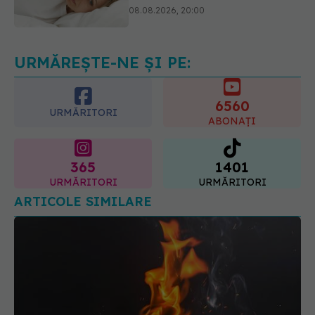
rozmarin pentru a opri căderea
părului
09.08.2026, 11:00
URMĂREȘTE-NE ȘI PE:
6560
URMĂRITORI
ABONAȚI
365
1401
URMĂRITORI
URMĂRITORI
ARTICOLE SIMILARE