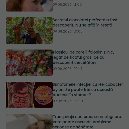
descoperit. Nu se află în rețetă
09.08.2026, 10:00
Plasticul pe care îl folosim zilnic,
legat de ficatul gras. Ce au
descoperit cercetătorii
09.08.2026, 09:47
Simptomele infecției cu Helicobacter
pylori. Se poate trăi cu această
bacterie în stomac?
09.08.2026, 09:00
Transpirații nocturne: semnul ignorat
care poate ascunde probleme
serioase de sănătate
08.08.2026, 20:00
Cum folosești uleiul esențial de