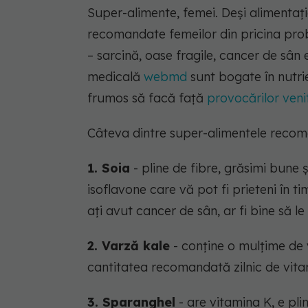
Super-alimente, femei. Deși alimentați
recomandate femeilor din pricina probl
– sarcină, oase fragile, cancer de sân
medicală
webmd
sunt bogate în nutrie
frumos să facă față
provocărilor veni
Câteva dintre super-alimentele reco
1. Soia
- pline de fibre, grăsimi bune
isoflavone care vă pot fi prieteni în 
ați avut cancer de sân, ar fi bine să le 
2. Varză kale
-
conține o mulțime de 
cantitatea recomandată zilnic de vitam
3. Sparanghel
- are vitamina K, e pli