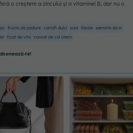
feră o creștere a zincului și a vitaminei B, dar nu o
ac
fructe de padure
cartofi dulci
soia
fasole
seminte de in
et
ficat de vita
cancel de col uterin
abonează‑te!