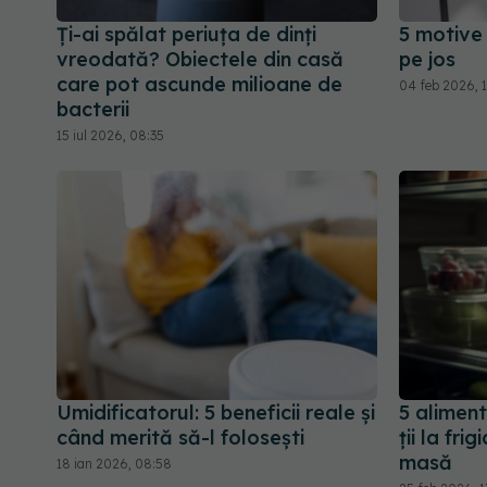
Ți-ai spălat periuța de dinți
5 motive 
vreodată? Obiectele din casă
pe jos
care pot ascunde milioane de
04 feb 2026, 1
bacterii
15 iul 2026, 08:35
Umidificatorul: 5 beneficii reale și
5 aliment
când merită să-l folosești
ții la fri
masă
18 ian 2026, 08:58