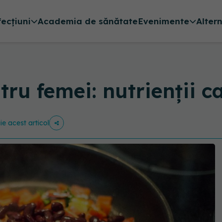
fecțiuni
Academia de sănătate
Evenimente
Alter
ru femei: nutrienții ca
ie acest articol