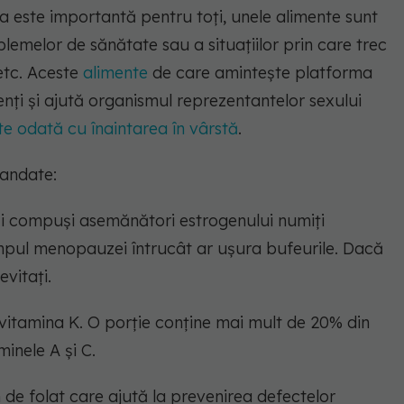
a este importantă pentru toți, unele alimente sunt
emelor de sănătate sau a situațiilor prin care trec
 etc. Aceste
alimente
de care amintește platforma
nți și ajută organismul reprezentantelor sexului
te odată cu înaintarea în vârstă
.
mandate:
 și compuși asemănători estrogenului numiți
timpul menopauzei întrucât ar ușura bufeurile. Dacă
evitați.
vitamina K. O porție conține mai mult de 20% din
inele A și C.
n de folat care ajută la prevenirea defectelor