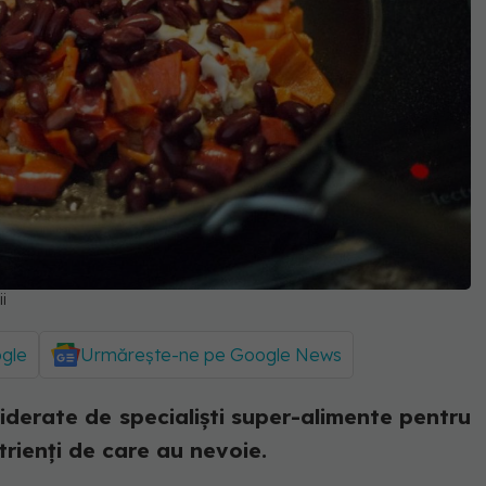
i
ogle
Urmărește-ne pe Google News
iderate de specialiști super-alimente pentru
trienți de care au nevoie.