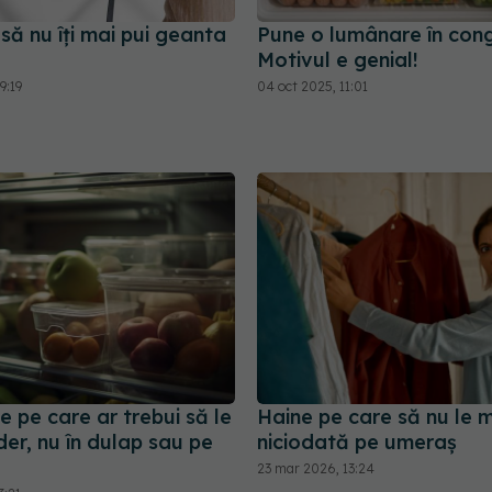
să nu îți mai pui geanta
Pune o lumânare în cong
Motivul e genial!
9:19
04 oct 2025, 11:01
e pe care ar trebui să le
Haine pe care să nu le m
gider, nu în dulap sau pe
niciodată pe umeraș
23 mar 2026, 13:24