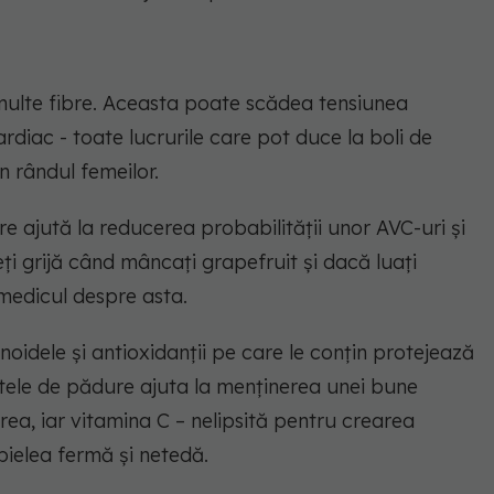
 multe fibre. Aceasta poate scădea tensiunea
ardiac - toate lucrurile care pot duce la boli de
n rândul femeilor.
e ajută la reducerea probabilității unor AVC-uri și
eți grijă când mâncați grapefruit și dacă luați
medicul despre asta.
noidele și antioxidanții pe care le conțin protejează
ctele de pădure ajuta la menținerea unei bune
rea, iar vitamina C – nelipsită pentru crearea
pielea fermă și netedă.