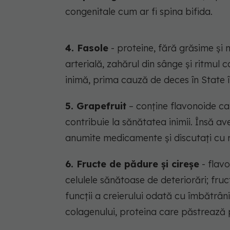
congenitale cum ar fi spina bifida.
4. Fasole
- proteine, fără grăsime și
arterială, zahărul din sânge și ritmul c
inimă, prima cauză de deces în State î
5. Grapefruit
– conține flavonoide car
contribuie la sănătatea inimii. Însă av
anumite medicamente și discutați cu 
6. Fructe de pădure și cireșe
- flavo
celulele sănătoase de deteriorări; fru
funcții a creierului odată cu îmbătrâni
colagenului, proteina care păstrează 