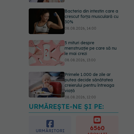
Bacteria din intestin care a
crescut forța musculară cu
30%
08.08.2026, 14:00
5 mituri despre
menstruație pe care să nu
le mai crezi
08.08.2026, 13:00
Primele 1.000 de zile ar
putea decide sănătatea
creierului pentru întreaga
viață
08.08.2026, 12:00
URMĂREȘTE-NE ȘI PE:
Trucul simplu care face
pepenele verde mult mai
ușor de tăiat
6560
08.08.2026, 15:32
URMĂRITORI