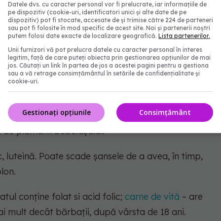
3. Însă, avertizează medicii, discutați cu medicul
Datele dvs. cu caracter personal vor fi prelucrate, iar informațiile de
pe dispozitiv (cookie-uri, identificatori unici și alte date de pe
ente întrucât semințele de in pot afecta
dispozitiv) pot fi stocate, accesate de și trimise către 224 de parteneri
sau pot fi folosite în mod specific de acest site. Noi și partenerii noștri
putem folosi date exacte de localizare geografică.
Lista partenerilor.
Unii furnizori vă pot prelucra datele cu caracter personal în interes
legitim, față de care puteți obiecta prin gestionarea opțiunilor de mai
le bogate în avocado pot ajuta la scăderea grăsimii
jos. Căutați un link în partea de jos a acestei pagini pentru a gestiona
elii. Acestea pot chiar ajută la scăderea nivelului de
sau a vă retrage consimțământul în setările de confidențialitate și
cookie-uri.
erolului "bun".
Gestionați opțiunile
Consimțământ
, vitamina B6, potasiu, fier, beta-caroten, vitamina
ijă de plămânii bebelușului.
ic, luteină. Poate scade șansele de a avea, în timp,
lon.
atul conține folat si acid folic;
carne de vită
– are
ai mult decât bărbații, după vârsta de 18 ani.