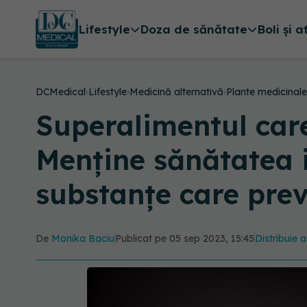
Lifestyle
Doza de sănătate
Boli și a
DCMedical
›
Lifestyle
›
Medicină alternativă
›
Plante medicinale
Superalimentul care 
Menține sănătatea i
substanțe care prev
De
Monika Baciu
Publicat pe 05 sep 2023, 15:45
Distribuie a