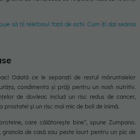
buie să ții telefonul față de ochi. Cum îți dai seama
ase
ac! Odată ce le separați de restul măruntaielor
curăța, condimenta și prăji pentru un nosh nutritiv.
nțelor de dovleac includ un risc redus de cancer,
a prostatei și un risc mai mic de boli de inimă.
proteine, care călătorește bine”, spune Zumpano.
z, granola de casă sau peste iaurt pentru un pic de