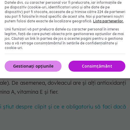
Datele dvs. cu caracter personal vor fi prelucrate, iar informațiile de
rului
pe dispozitiv (cookie-uri, identificatori unici și alte date de pe
dispozitiv) pot fi stocate, accesate de și trimise către 224 de parteneri
sau pot fi folosite în mod specific de acest site. Noi și partenerii noștri
putem folosi date exacte de localizare geografică.
Lista partenerilor.
Unii furnizori vă pot prelucra datele cu caracter personal în interes
legitim, față de care puteți obiecta prin gestionarea opțiunilor de mai
jos. Căutați un link în partea de jos a acestei pagini pentru a gestiona
sau a vă retrage consimțământul în setările de confidențialitate și
l imunitar
cookie-uri.
za zilnică recomandată de vitamina C, un stimulent
Gestionați opțiunile
Consimțământ
iorării celulelor de către radicalii liberi (molecule
tale). De asemenea, dovleacul are și alți antioxidanți
ina A, vitamina E și fier.
 știut despre clipit și ce e obligatoriu să faci dacă