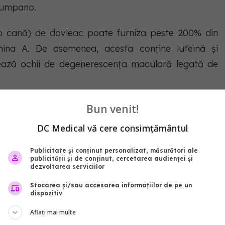
 Zumpano.
 o cană) de dovleac poate furniza peste 200% din
ina A. De asemenea, acesta conține luteină și
ează ochii de degenerescența maculară legată de
Bun venit!
ta
DC Medical vă cere consimțământul
e este un ingredient cheie pentru sănătatea inimii”,
Publicitate și conținut personalizat, măsurători ale
publicității și de conținut, cercetarea audienței și
onține 16% din cantitatea zilnică recomandată de
dezvoltarea serviciilor
 C, fibre și antioxidanți sănătoși pentru inimă, care
Stocarea și/sau accesarea informațiilor de pe un
dispozitiv
ă.
Aflați mai multe
t resveratrol decât un pahar cu vin. Previne bolile