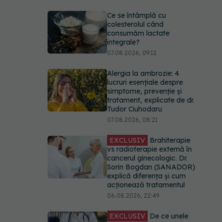
Ce se întâmplă cu
colesterolul când
consumăm lactate
integrale?
07.08.2026, 09:12
Alergia la ambrozie: 4
lucruri esențiale despre
simptome, prevenție și
tratament, explicate de dr.
Tudor Ciuhodaru
07.08.2026, 08:21
EXCLUSIV
Brahiterapie
vs radioterapie externă în
cancerul ginecologic. Dr.
Sorin Bogdan (SANADOR)
explică diferența și cum
acționează tratamentul
06.08.2026, 22:49
EXCLUSIV
De ce unele