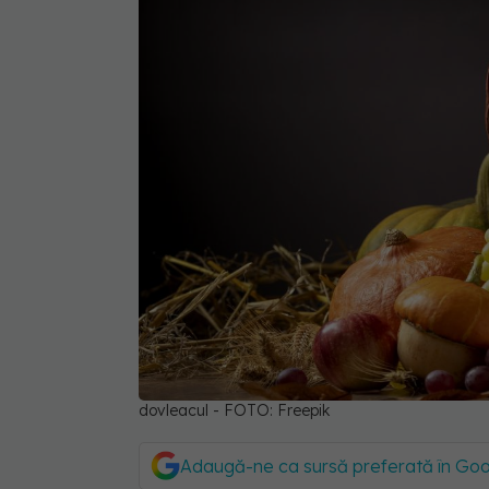
dovleacul - FOTO: Freepik
Adaugă-ne ca sursă preferată în Go