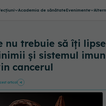
fecțiuni
Academia de sănătate
Evenimente
Alter
nu trebuie să îți lipse
nimii și sistemul imun
in cancerul
cest articol