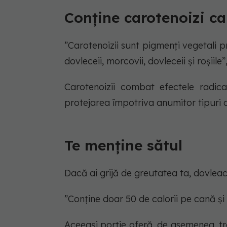
Conține carotenoizi ca
”Carotenoizii sunt pigmenți vegetali p
dovleceii, morcovii, dovleceii și roșiil
Carotenoizii combat efectele radica
protejarea împotriva anumitor tipuri 
Te menține sătul
Dacă ai grijă de greutatea ta, dovleac
”Conține doar 50 de calorii pe cană și
Aceeași porție oferă, de asemenea, tr