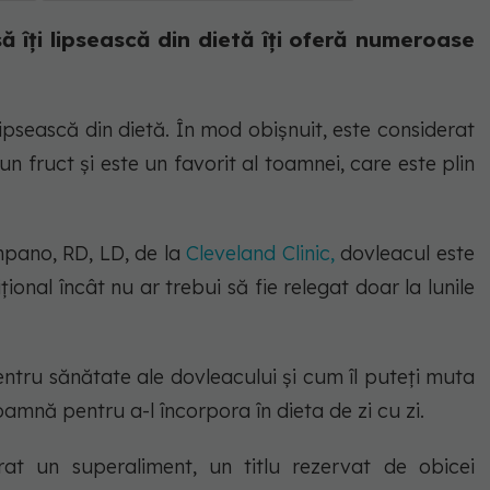
ă îți lipsească din dietă îți oferă numeroase
lipsească din dietă. În mod obișnuit, este considerat
n fruct și este un favorit al toamnei, care este plin
mpano, RD, LD, de la
Cleveland Clinic,
dovleacul este
onal încât nu ar trebui să fie relegat doar la lunile
entru sănătate ale dovleacului și cum îl puteți muta
oamnă pentru a-l încorpora în dieta de zi cu zi.
rat un superaliment, un titlu rezervat de obicei