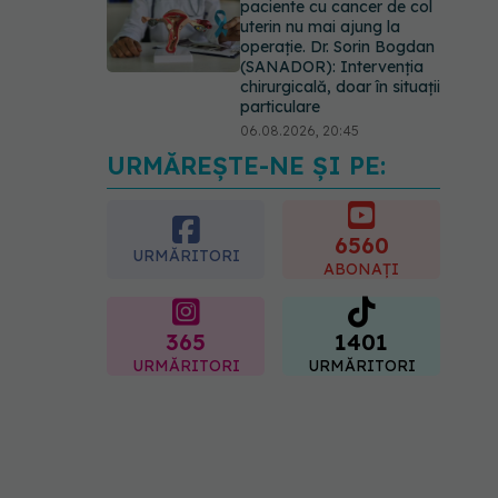
paciente cu cancer de col
uterin nu mai ajung la
operație. Dr. Sorin Bogdan
(SANADOR): Intervenția
chirurgicală, doar în situații
particulare
06.08.2026, 20:45
URMĂREȘTE-NE ȘI PE:
EXCLUSIV
Ce grăbește
apariția ridurilor. Nu este
doar vârsta. Ce spun
dermatologii
6560
URMĂRITORI
07.08.2026, 10:02
ABONAȚI
365
1401
URMĂRITORI
URMĂRITORI