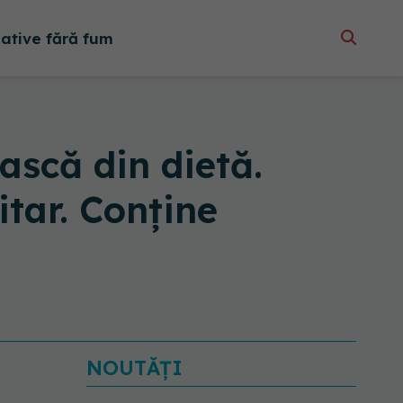
native fără fum
ască din dietă.
itar. Conține
NOUTĂȚI