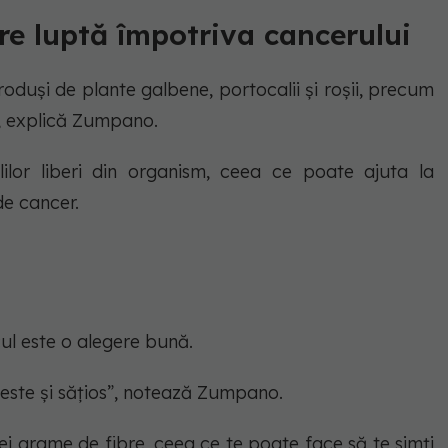
re luptă împotriva cancerului
roduși de plante galbene, portocalii și roșii, precum
e”, explică Zumpano.
lilor liberi din organism, ceea ce poate ajuta la
de cancer.
ul este o alegere bună.
 este și sățios”, notează Zumpano.
ei grame de fibre, ceea ce te poate face să te simți