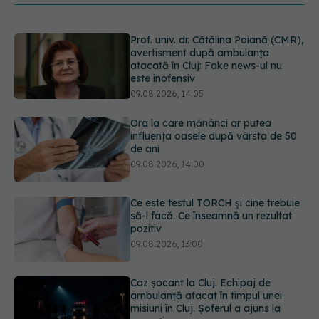
Ora la care mănânci ar putea
influența oasele după vârsta de 50
de ani
09.08.2026, 14:00
Ce este testul TORCH și cine trebuie
să-l facă. Ce înseamnă un rezultat
pozitiv
09.08.2026, 13:00
Caz șocant la Cluj. Echipaj de
ambulanță atacat în timpul unei
misiuni în Cluj. Șoferul a ajuns la
operație.
09.08.2026, 12:55
Mai trebuie să numărăm caloriile ca
să slăbim? Ce se schimbă în era
medicamentelor GLP-1