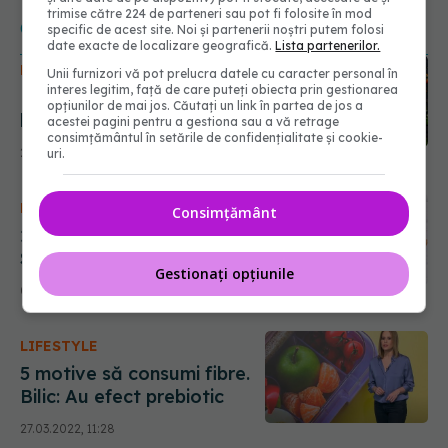
trimise către 224 de parteneri sau pot fi folosite în mod
CITEȘTE ȘI
specific de acest site. Noi și partenerii noștri putem folosi
date exacte de localizare geografică.
Lista partenerilor.
DIETĂ & DETOX
Unii furnizori vă pot prelucra datele cu caracter personal în
interes legitim, față de care puteți obiecta prin gestionarea
Dieta keto, 11 alimente
opțiunilor de mai jos. Căutați un link în partea de jos a
bogate în fibre acceptate.
acestei pagini pentru a gestiona sau a vă retrage
consimțământul în setările de confidențialitate și cookie-
Care sunt beneficiile
28.11.2022, 22:13
uri.
acestui regim
DIETĂ & DETOX
Consimțământ
21 alimente bogate în fibre.
Sunt ușor de introdus în
Gestionați opțiunile
meniu. Reduc riscul de
01.11.2022, 17:23
diabet și boli de inimă, cu
impact asupra creierului
LIFESTYLE
5 motive să consumi fibre.
Bilic: Au efect prebiotic
27.03.2022, 11:28