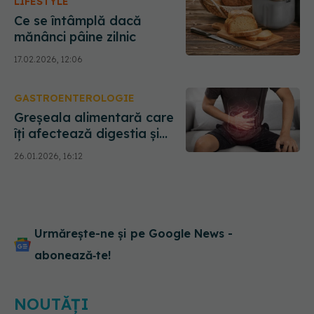
LIFESTYLE
Ce se întâmplă dacă
mănânci pâine zilnic
17.02.2026, 12:06
GASTROENTEROLOGIE
Greșeala alimentară care
îți afectează digestia și
sănătatea pe termen lung
26.01.2026, 16:12
Urmărește-ne și pe Google News -
abonează‑te!
NOUTĂȚI