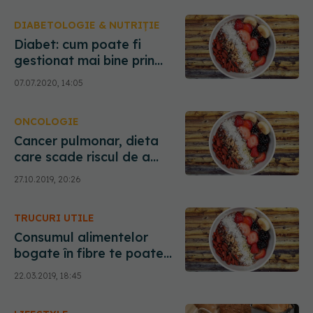
DIABETOLOGIE & NUTRIȚIE
Diabet: cum poate fi
gestionat mai bine prin
reglarea aportului de fibre
07.07.2020, 14:05
ONCOLOGIE
Cancer pulmonar, dieta
care scade riscul de a
dezvolta această
27.10.2019, 20:26
afecțiune
TRUCURI UTILE
Consumul alimentelor
bogate în fibre te poate
proteja de boli grave
22.03.2019, 18:45