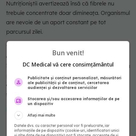
Nutriționiștii avertizează însă că fibrele nu
trebuie concentrate doar dimineața. Organismul
are nevoie de un aport constant pe tot
parcursul zilei.
Totuși, concluzia cercetătorilor este clară: micul
Bun venit!
dejun poate fi cel mai bun moment pentru a
DC Medical vă cere consimțământul
începe. Pentru mulți oameni, simpla schimbare a
primei mese a zilei ar putea influența nu doar
Publicitate și conținut personalizat, măsurători
ale publicității și de conținut, cercetarea
digestia, ci și nivelul de energie, greutatea și
audienței și dezvoltarea serviciilor
sănătatea pe termen lung.
Stocarea și/sau accesarea informațiilor de pe
un dispozitiv
fibre
alimente bogate in fibre
aport fibre
fibre beneficii
Aflați mai multe
Datele dvs. cu caracter personal vor fi prelucrate, iar
informațiile de pe dispozitiv (cookie-uri, identificatori unici
și alte date de pe dispozitiv) pot fi stocate, accesate de și