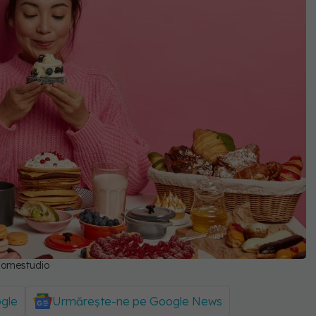
homestudio
ogle
Urmărește-ne pe Google News