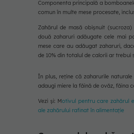
Componenta principală a bomboanelor
comun în multe mese procesate, inclus
Zahărul de masă obișnuit (sucroza)
două zaharuri adăugate cele mai po
mese care au adăugat zaharuri, dacă 
de 10% din totalul de calorii ar trebui 
În plus, reține că zaharurile natura
adaugi miere la făină de ovăz, făina 
Vezi și: M
otivul pentru care zahărul 
ale zahărului rafinat în alimentație