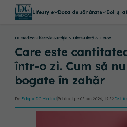
Lifestyle
Doza de sănătate
Boli și a
DCMedical
›
Lifestyle
›
Nutriție & Diete
›
Dietă & Detox
Care este cantitate
într-o zi. Cum să n
bogate în zahăr
De
Echipa DC Medical
Publicat pe 05 ian 2024, 19:52
Distrib