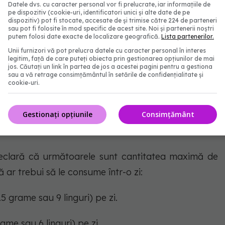
Datele dvs. cu caracter personal vor fi prelucrate, iar informațiile de
ipuri de cancer, potrivit
Healthline
.
pe dispozitiv (cookie-uri, identificatori unici și alte date de pe
dispozitiv) pot fi stocate, accesate de și trimise către 224 de parteneri
sau pot fi folosite în mod specific de acest site. Noi și partenerii noștri
putem folosi date exacte de localizare geografică.
Lista partenerilor.
te sigură de zahăr pentru a
Unii furnizori vă pot prelucra datele cu caracter personal în interes
legitim, față de care puteți obiecta prin gestionarea opțiunilor de mai
jos. Căutați un link în partea de jos a acestei pagini pentru a gestiona
sau a vă retrage consimțământul în setările de confidențialitate și
cookie-uri.
plu la această întrebare. În timp ce unii oameni ar
Gestionați opțiunile
Consimțământ
hăr, alții pot consuma cantități mari, fără efecte
eclară că următoarele sunt cantitatea maximă de
ar trebui să le consume într-o zi:
.5 grame sau 9 linguri) pe zi.
ame sau 6 linguri) pe zi.