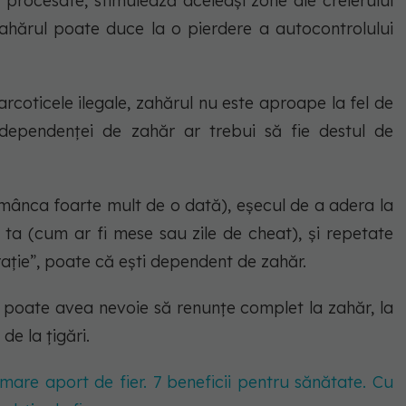
e procesate, stimulează aceleaşi zone ale creierului
 zahărul poate duce la o pierdere a autocontrolului
rcoticele ilegale, zahărul nu este aproape la fel de
dependenței de zahăr ar trebui să fie destul de
 mânca foarte mult de o dată), eșecul de a adera la
ta ta (cum ar fi mese sau zile de cheat), și repetate
ție”, poate că ești dependent de zahăr.
poate avea nevoie să renunțe complet la zahăr, la
de la țigări.
are aport de fier. 7 beneficii pentru sănătate. Cu