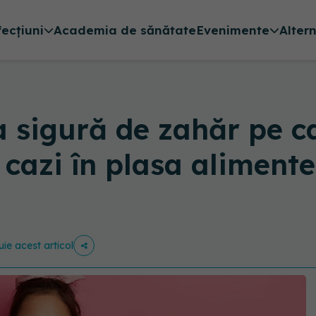
fecțiuni
Academia de sănătate
Evenimente
Alter
a sigură de zahăr pe 
u cazi în plasa aliment
uie acest articol