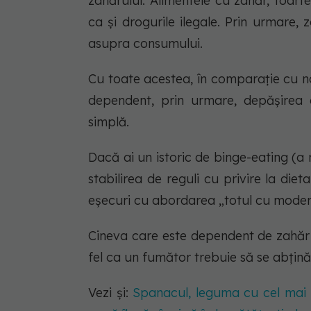
zahărului. Alimentele cu zahăr, foart
ca şi drogurile ilegale. Prin urmare,
asupra consumului.
Cu toate acestea, în comparație cu na
dependent, prin urmare, depășirea 
simplă.
Dacă ai un istoric de binge-eating (a
stabilirea de reguli cu privire la die
eşecuri cu abordarea „totul cu modera
Cineva care este dependent de zahăr 
fel ca un fumător trebuie să se abțină 
Vezi și:
Spanacul, leguma cu cel mai m