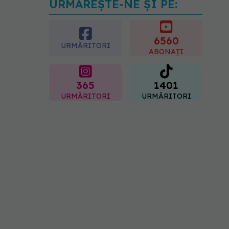
URMĂREȘTE-NE ȘI PE:
Microplasticele pot
traversa bariera
placentară și modifica
hormonii
6560
URMĂRITORI
08.08.2026, 18:00
ABONAȚI
365
1401
URMĂRITORI
URMĂRITORI