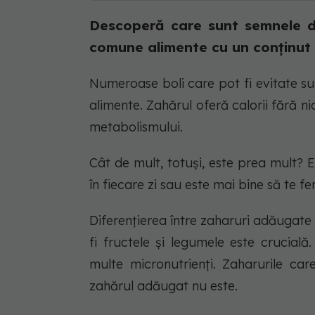
Descoperă care sunt semnele d
comune alimente cu un conținut r
Numeroase boli care pot fi evitate s
alimente. Zahărul oferă calorii fără ni
metabolismului.
Cât de mult, totuși, este prea mult? 
în fiecare zi sau este mai bine să te f
Diferențierea între zaharuri adăugate 
fi fructele și legumele este crucial
multe micronutrienți. Zaharurile ca
zahărul adăugat nu este.