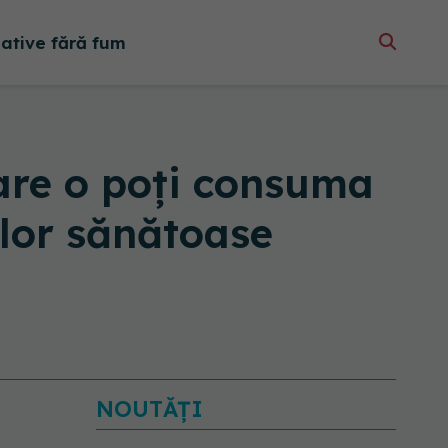
native fără fum
care o poți consuma
elor sănătoase
NOUTĂȚI