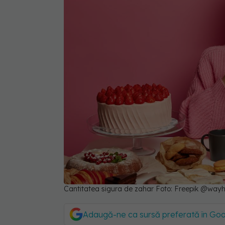
Cantitatea sigura de zahar Foto: Freepik @way
Adaugă-ne ca sursă preferată în Go