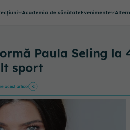
fecțiuni
Academia de sănătate
Evenimente
Alter
formă Paula Seling la 
lt sport
ie acest articol