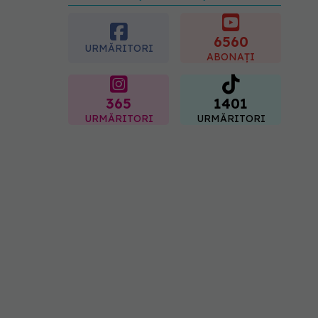
preferată despre vârsta
pe care o ai. Care este
"codul cromatic" al
6560
URMĂRITORI
generațiilor
ABONAȚI
07.08.2026, 21:29
365
1401
URMĂRITORI
URMĂRITORI