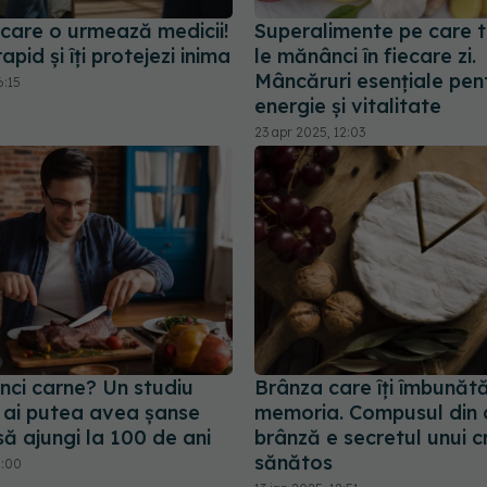
 care o urmează medicii!
Superalimente pe care t
apid și îți protejezi inima
le mănânci în fiecare zi.
Mâncăruri esențiale pen
6:15
energie și vitalitate
23 apr 2025, 12:03
ci carne? Un studiu
Brânza care îți îmbunăt
 ai putea avea șanse
memoria. Compusul din
să ajungi la 100 de ani
brânză e secretul unui c
sănătos
5:00