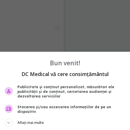
ling (@paulaseling)
Bun venit!
DC Medical vă cere consimțământul
paula seling
Publicitate și conținut personalizat, măsurători ale
publicității și de conținut, cercetarea audienței și
abonează‑te!
dezvoltarea serviciilor
Stocarea și/sau accesarea informațiilor de pe un
dispozitiv
Aflați mai multe