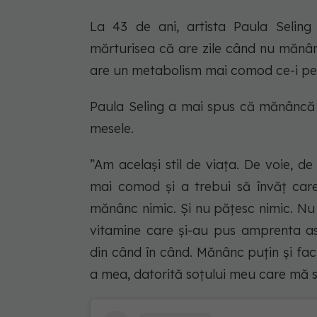
La 43 de ani, artista Paula Seling
mărturisea că are zile când nu mănân
are un metabolism mai comod ce-i perm
Paula Seling a mai spus că mănâncă f
mesele.
”Am acelaşi stil de viaţa. De voie, 
mai comod şi a trebui să învăţ care
mănânc nimic. Şi nu păţesc nimic. Nu
vitamine care şi-au pus amprenta as
din când în când. Mănânc puţin şi fa
a mea, datorită soţului meu care mă su