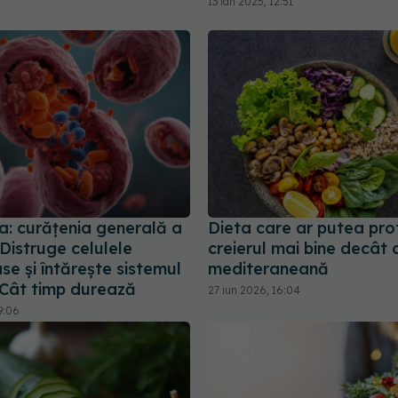
13 ian 2025, 12:51
a: curățenia generală a
Dieta care ar putea pro
 Distruge celulele
creierul mai bine decât 
e și întărește sistemul
mediteraneană
 Cât timp durează
27 iun 2026, 16:04
9:06