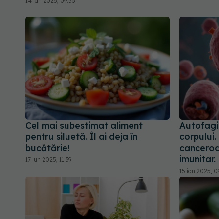
14 ian 2025, 09:53
Cel mai subestimat aliment
Autofagi
pentru siluetă. Îl ai deja în
corpului.
bucătărie!
canceroas
imunitar.
17 iun 2025, 11:39
15 ian 2025, 0