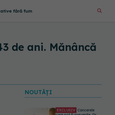
native fără fum
43 de ani. Mănâncă
NOUTĂȚI
EXCLUSIV
Cancerele
care pot fi prevenite. Dr.