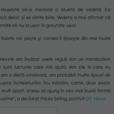
 reușește să-și mențină o siluetă de vedetă. Ea
că deloc și se simte bine. Vedeta a mai afirmat că
ite să nu ia ușor în greutate ușor.
oarte rar pește și carnea îi lipsește din mai toate
de nevoie am învăţat unele reguli. Am un metabolism
 sunt lucrurile care mă ajută. Am zile în care nu
 am o dietă omnivoră, am probabil multe lipsuri de
upra încheieturilor. Nu mănânc carne, doar peşte
c mult sport. Vreau să ajung în cea mai bună formă
sţine", a declarat Paula Seling, potrivit
DC News.