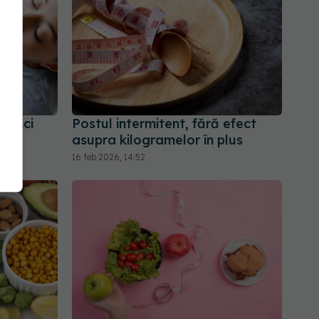
nânci
Postul intermitent, fără efect
asupra kilogramelor în plus
16 feb 2026, 14:52