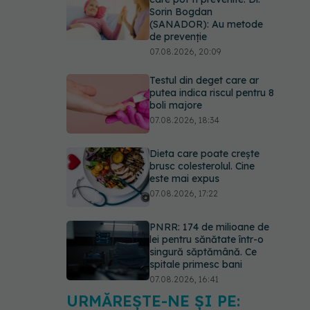
Sorin Bogdan
(SANADOR): Au metode
de prevenție
07.08.2026, 20:09
Testul din deget care ar
putea indica riscul pentru 8
boli majore
07.08.2026, 18:34
Dieta care poate crește
brusc colesterolul. Cine
este mai expus
07.08.2026, 17:22
PNRR: 174 de milioane de
lei pentru sănătate într-o
singură săptămână. Ce
spitale primesc bani
07.08.2026, 16:41
URMĂREȘTE-NE ȘI PE:
Ce spune culoarea ta