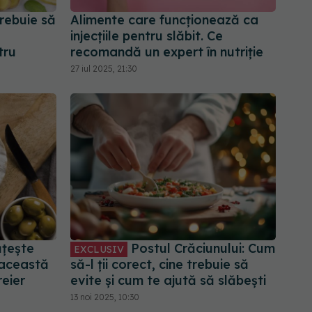
rebuie să
Alimente care funcționează ca
injecțiile pentru slăbit. Ce
tru
recomandă un expert în nutriție
27 iul 2025, 21:30
ățește
Postul Crăciunului: Cum
EXCLUSIV
 această
să-l ții corect, cine trebuie să
reier
evite și cum te ajută să slăbești
13 noi 2025, 10:30