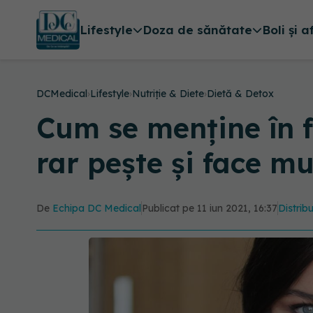
Lifestyle
Doza de sănătate
Boli și a
DCMedical
›
Lifestyle
›
Nutriție & Diete
›
Dietă & Detox
Cum se menține în 
rar pește și face mu
De
Echipa DC Medical
Publicat pe 11 iun 2021, 16:37
Distribu