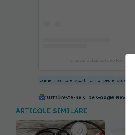
O postare distribuită de Paula Se
carne
mancare
sport
forma
peste
silueta
Urmărește-ne și pe Google News - 
ARTICOLE SIMILARE