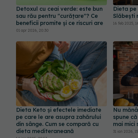
Detoxul cu ceai verde: este bun
Dieta pe
sau rău pentru "curățare"? Ce
Slăbești r
beneficii promite și ce riscuri are
16 feb 2025, 1
01 apr 2026, 20:30
Dieta Keto și efectele imediate
Nu mănân
pe care le are asupra zahărului
spune că
din sânge. Cum se compară cu
mai mici 
dieta mediteraneană
31 ian 2026, 1