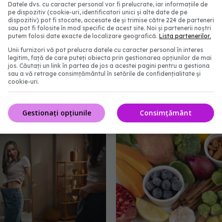
Datele dvs. cu caracter personal vor fi prelucrate, iar informațiile de
pe dispozitiv (cookie-uri, identificatori unici și alte date de pe
dispozitiv) pot fi stocate, accesate de și trimise către 224 de parteneri
sau pot fi folosite în mod specific de acest site. Noi și partenerii noștri
putem folosi date exacte de localizare geografică.
Lista partenerilor.
Unii furnizori vă pot prelucra datele cu caracter personal în interes
legitim, față de care puteți obiecta prin gestionarea opțiunilor de mai
jos. Căutați un link în partea de jos a acestei pagini pentru a gestiona
sau a vă retrage consimțământul în setările de confidențialitate și
cookie-uri.
banane de 3 zile: meniu
Ce se întâmplă dacă mă
i reguli simple
dulciuri pe stomacul gol
0:01
04 apr 2026, 13:00
Gestionați opțiunile
Consimțământ