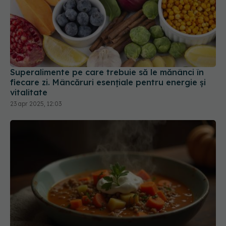
Superalimente pe care trebuie să le mănânci în
fiecare zi. Mâncăruri esențiale pentru energie și
vitalitate
23 apr 2025, 12:03
Această combinație de alimente îți topește
grăsimea de pe burtă