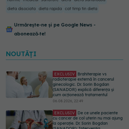
dieta disociata
dieta rapida
cat timp tin dieta
Urmărește-ne și pe Google News -
abonează‑te!
NOUTĂȚI
EXCLUSIV
De ce unele paciente
cu cancer de col uterin nu mai ajung
la operație. Dr. Sorin Bogdan
(SANADOR): Intervenția
chirurgicală, doar în situații
particulare
06.08.2026, 20:45
Alertă în Europa după un nou caz
de hantavirus Anzi, singura tulpină
care se transmite de la om la om