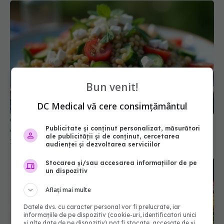
Bun venit!
Cel mai subestimat aliment pentru siluetă. Îl ai
deja în bucătărie!
DC Medical vă cere consimțământul
17 iun 2025, 11:39
Publicitate și conținut personalizat, măsurători
ale publicității și de conținut, cercetarea
audienței și dezvoltarea serviciilor
Stocarea și/sau accesarea informațiilor de pe
un dispozitiv
Aflați mai multe
Datele dvs. cu caracter personal vor fi prelucrate, iar
informațiile de pe dispozitiv (cookie-uri, identificatori unici
și alte date de pe dispozitiv) pot fi stocate, accesate de și