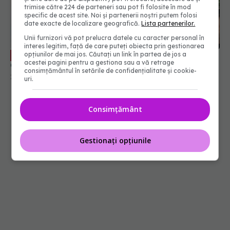
trimise către 224 de parteneri sau pot fi folosite în mod
specific de acest site. Noi și partenerii noștri putem folosi
date exacte de localizare geografică.
Lista partenerilor.
6 greșeli frecvente din Postul
EXCLUSIV
Crăciunului. Dr. Lygia Alexandrescu vine cu sfaturi
Unii furnizori vă pot prelucra datele cu caracter personal în
interes legitim, față de care puteți obiecta prin gestionarea
14 noi 2025, 11:45
opțiunilor de mai jos. Căutați un link în partea de jos a
acestei pagini pentru a gestiona sau a vă retrage
consimțământul în setările de confidențialitate și cookie-
uri.
Consimțământ
Gestionați opțiunile