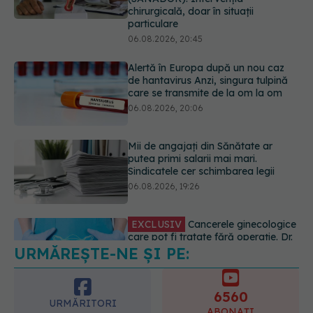
06.08.2026, 20:06
Mii de angajați din Sănătate ar
putea primi salarii mai mari.
Sindicatele cer schimbarea legii
06.08.2026, 19:26
EXCLUSIV
Cancerele ginecologice
care pot fi tratate fără operație. Dr.
Sorin Bogdan (SANADOR): Chirurgia
este indicată doar punctual, pentru
anumite categorii de paciente
06.08.2026, 19:05
URMĂREȘTE-NE ȘI PE:
EXCLUSIV
Brahiterapie vs
radioterapie externă în cancerul
ginecologic. Dr. Sorin Bogdan
6560
(SANADOR) explică diferența și
URMĂRITORI
cum acționează tratamentul
ABONAȚI
06.08.2026, 22:49