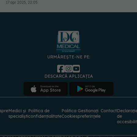
URMĂREȘTE-NE PE:
DESCARCĂ APLICAȚIA
spre
Medici și
Politica de
Politica
Gestionați
Contact
Declarați
specialiști
confidențialitate
Cookies
preferințele
de
accesibili
© 2026 PRESS MEDIA ELECTRONIC S.R.L. Toate drepturile rezervate