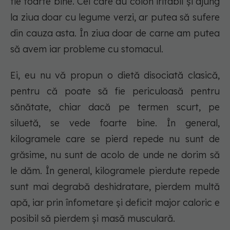
fie foarte bine. Cei care au colon iritabil și ajung
la ziua doar cu legume verzi, ar putea să sufere
din cauza asta. În ziua doar de carne am putea
să avem iar probleme cu stomacul.
Ei, eu nu vă propun o dietă disociată clasică,
pentru că poate să fie periculoasă pentru
sănătate, chiar dacă pe termen scurt, pe
siluetă, se vede foarte bine. În general,
kilogramele care se pierd repede nu sunt de
grăsime, nu sunt de acolo de unde ne dorim să
le dăm. În general, kilogramele pierdute repede
sunt mai degrabă deshidratare, pierdem multă
apă, iar prin înfometare și deficit major caloric e
posibil să pierdem și masă musculară.