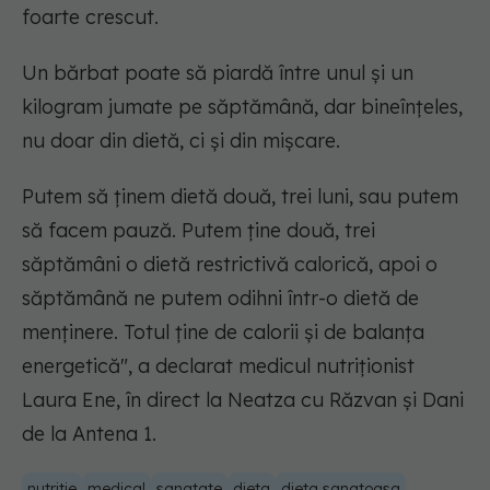
foarte crescut.
Un bărbat poate să piardă între unul și un
kilogram jumate pe săptămână, dar bineînțeles,
nu doar din dietă, ci și din mișcare.
Putem să ținem dietă două, trei luni, sau putem
să facem pauză. Putem ține două, trei
săptămâni o dietă restrictivă calorică, apoi o
săptămână ne putem odihni într-o dietă de
menținere. Totul ține de calorii și de balanța
energetică", a declarat medicul nutriționist
Laura Ene, în direct la Neatza cu Răzvan și Dani
de la Antena 1.
nutritie
medical
sanatate
dieta
dieta sanatoasa