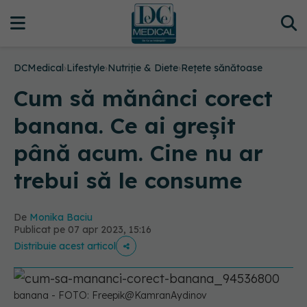
DCMedical
›
Lifestyle
›
Nutriție & Diete
›
Rețete sănătoase
Cum să mănânci corect
banana. Ce ai greșit
până acum. Cine nu ar
trebui să le consume
De
Monika Baciu
Publicat pe 07 apr 2023, 15:16
Distribuie acest articol
banana - FOTO: Freepik@KamranAydinov