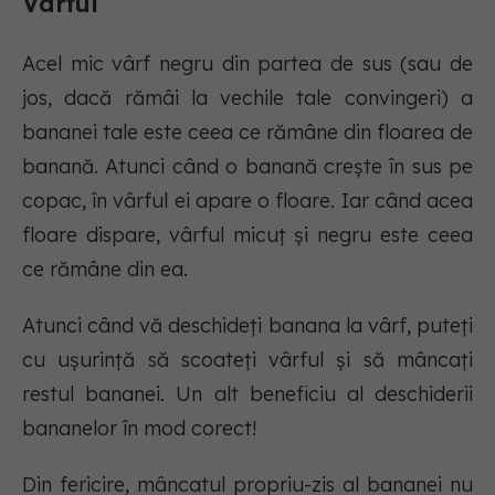
Vârful
Acel mic vârf negru din partea de sus (sau de
jos, dacă rămâi la vechile tale convingeri) a
bananei tale este ceea ce rămâne din floarea de
banană. Atunci când o banană crește în sus pe
copac, în vârful ei apare o floare. Iar când acea
floare dispare, vârful micuț și negru este ceea
ce rămâne din ea.
Atunci când vă deschideți banana la vârf, puteți
cu ușurință să scoateți vârful și să mâncați
restul bananei. Un alt beneficiu al deschiderii
bananelor în mod corect!
Din fericire, mâncatul propriu-zis al bananei nu