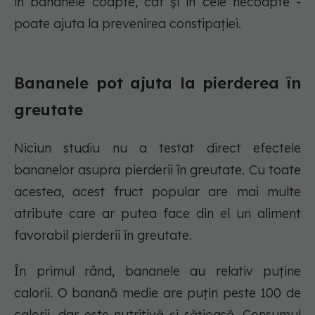
în bananele coapte, cât și în cele necoapte -
poate ajuta la prevenirea constipației.
Bananele pot ajuta la pierderea în
greutate
Niciun studiu nu a testat direct efectele
bananelor asupra pierderii în greutate. Cu toate
acestea, acest fruct popular are mai multe
atribute care ar putea face din el un aliment
favorabil pierderii în greutate.
În primul rând, bananele au relativ puține
calorii. O banană medie are puțin peste 100 de
calorii, dar este nutritivă și sățioasă. Consumul