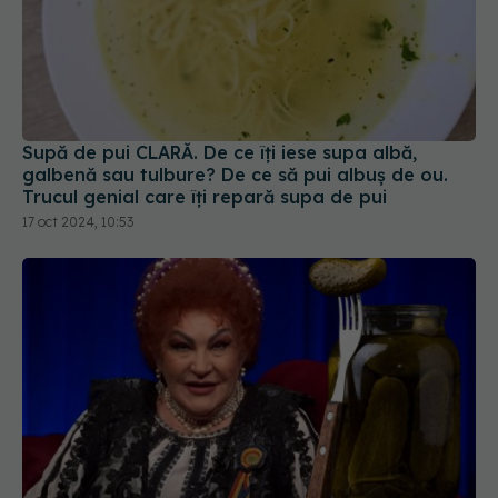
Supă de pui CLARĂ. De ce îți iese supa albă,
galbenă sau tulbure? De ce să pui albuș de ou.
Trucul genial care îți repară supa de pui
17 oct 2024, 10:53
Adevărul despre oțetul din murături. Elena
Merișoreanu: Nu face bine la stomac. Adăugați
asta în loc de oțet, ies delicioși