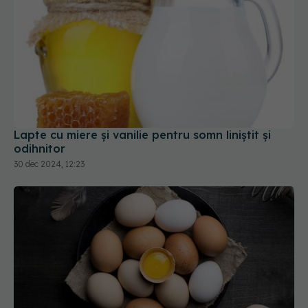
Lapte cu miere și vanilie pentru somn liniștit și
odihnitor
30 dec 2024, 12:23
Ce se întâmplă dacă mănânci zilnic ouă. Oul, sursă