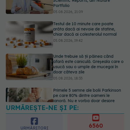
chiar dacă ai colesterolul normal
05.08.2026, 19:42
Unde trebuie să ții pâinea când
afară este caniculă. Greșeala care o
usucă sau o umple de mucegai în
doar câteva zile
05.08.2026, 18:33
Primele 5 semne ale bolii Parkinson
pe care 80% dintre oameni le
ignoră. Nu e vorba doar despre
tremor
05.08.2026, 17:31
URMĂREȘTE-NE ȘI PE:
Gabriela Cristea, manifest pentru
respect și acceptare: Corpul
fiecăruia spune o poveste
6560
05.08.2026, 21:23
URMĂRITORI
ABONAȚI