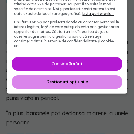
Egalitate de "arme". Poți contrazice concluziile
trimise către 224 de parteneri sau pot fi folosite în mod
specific de acest site. Noi și partenerii noștri putem folosi
date exacte de localizare geografică.
Lista partenerilor.
Unii furnizori vă pot prelucra datele cu caracter personal în
Persoanele cu alergii
interes legitim, față de care puteți obiecta prin gestionarea
opțiunilor de mai jos. Căutați un link în partea de jos a
acestei pagini pentru a gestiona sau a vă retrage
Bananele pot declanșa o reacție alergică la
consimțământul în setările de confidențialitate și cookie-
uri.
unele persoane. Oricine se confruntă cu
mâncărimi, urticarie, umflături, respirație
Consimțământ
șuierătoare sau dificultăți de respirație ar trebui
să solicite imediat ajutor medical. O reacție
Gestionați opțiunile
severă poate duce la anafilaxie, care poate
pune viața în pericol.
În plus, bananele pot declanșa migrene la unele
persoane.