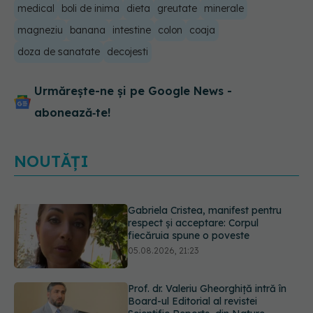
medical
boli de inima
dieta
greutate
minerale
magneziu
banana
intestine
colon
coaja
doza de sanatate
decojesti
Urmărește-ne și pe Google News -
abonează‑te!
NOUTĂȚI
Prof. dr. Valeriu Gheorghiță intră în
Board-ul Editorial al revistei
Scientific Reports, din Nature
Portfolio
05.08.2026, 21:09
Testul de 10 minute care poate
arăta dacă ai nevoie de statine,