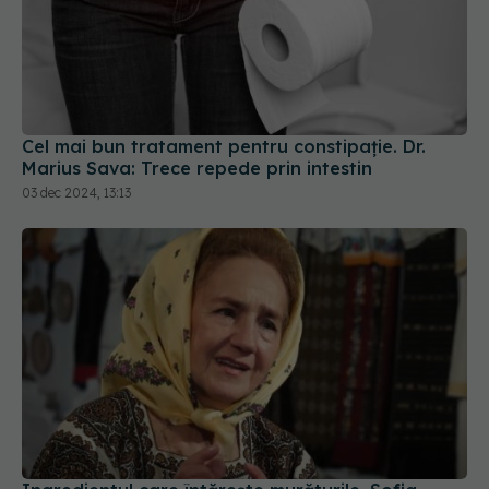
Cel mai bun tratament pentru constipație. Dr.
Marius Sava: Trece repede prin intestin
03 dec 2024, 13:13
Ingredientul care întărește murăturile. Sofia
Vicoveanca: Este nelipsit! Îi dă culoare și
dulceață
24 sep 2024, 10:53