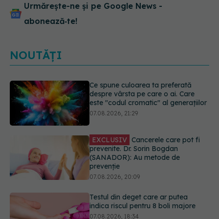
Urmărește-ne și pe Google News -
abonează‑te!
NOUTĂȚI
EXCLUSIV
Cancerele care pot fi
prevenite. Dr. Sorin Bogdan
(SANADOR): Au metode de
prevenție
07.08.2026, 20:09
Testul din deget care ar putea
indica riscul pentru 8 boli majore
07.08.2026, 18:34
Dieta care poate crește brusc
colesterolul. Cine este mai expus