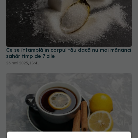
Ce se întâmplă în corpul tău dacă nu mai mănânci
zahăr timp de 7 zile
26 mai 2025, 18:41
De ce să pui lămâie în cafea. Trucul care îți
transformă diminețile. 3 motive pe care le vei
adora