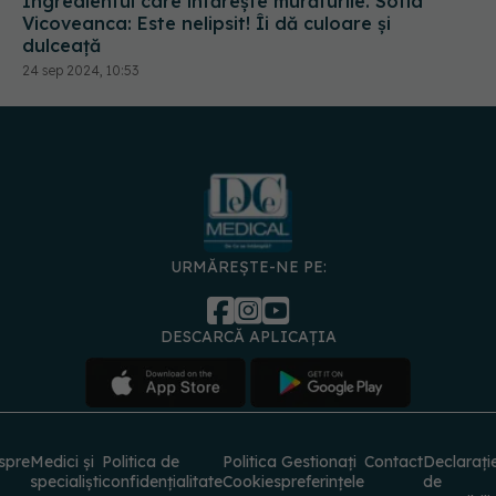
URMĂREȘTE-NE PE:
DESCARCĂ APLICAȚIA
spre
Medici și
Politica de
Politica
Gestionați
Contact
Declarați
specialiști
confidențialitate
Cookies
preferințele
de
accesibili
© 2026 PRESS MEDIA ELECTRONIC S.R.L. Toate drepturile rezervate