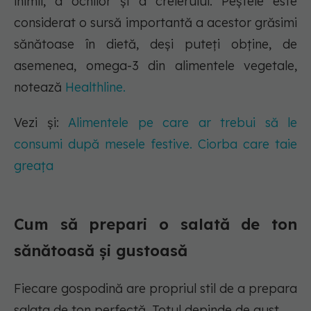
inimii, a ochilor și a creierului. Peștele este
considerat o sursă importantă a acestor grăsimi
sănătoase în dietă, deși puteți obține, de
asemenea, omega-3 din alimentele vegetale,
notează
Healthline.
Vezi și:
Alimentele pe care ar trebui să le
consumi după mesele festive. Ciorba care taie
greața
Cum să prepari o salată de ton
sănătoasă și gustoasă
Fiecare gospodină are propriul stil de a prepara
salata de ton perfectă. Totul depinde de gust.