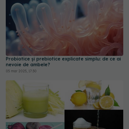
Probiotice și prebiotice explicate simplu: de ce ai
nevoie de ambele?
05 mar 2025, 17:30
Băutura care curăță organele. E minune pentru