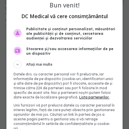
26 ian 2025, 22:38
Bun venit!
DC Medical vă cere consimțământul
Publicitate și conținut personalizat, măsurători
ale publicității și de conținut, cercetarea
audienței și dezvoltarea serviciilor
Stocarea și/sau accesarea informațiilor de pe
un dispozitiv
Aflați mai multe
Datele dvs. cu caracter personal vor fi prelucrate, iar
informațiile de pe dispozitiv (cookie-uri, identificatori unici
și alte date de pe dispozitiv) pot fi stocate, accesate de și
trimise către 224 de parteneri sau pot fi folosite în mod
specific de acest site. Noi și partenerii noștri putem folosi
date exacte de localizare geografică.
Lista partenerilor.
Unii furnizori vă pot prelucra datele cu caracter personal în
interes legitim, față de care puteți obiecta prin gestionarea
opțiunilor de mai jos. Căutați un link în partea de jos a
acestei pagini pentru a gestiona sau a vă retrage
consimțământul în setările de confidențialitate și cookie-
uri.