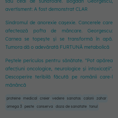
sau ceai de sunătoare. Bogdan Georgescu,
avertisment: A fost demonstrat CLAR
Sindromul de anorexie cașexie. Cancerele care
afectează pofta de mâncare. Georgescu:
Carnea se topește și se transformă în apă.
Tumora dă o adevărată FURTUNĂ metabolică
Peștele periculos pentru sănătate. "Pot apărea
afecțiuni oncologice, neurologice și intoxicații".
Descoperire teribilă făcută pe românii care-l
mănâncă
proteine
medical
creier
vedere
sanatos
calorii
zahar
omega 3
peste
conserva
doza de sanatate
tonul