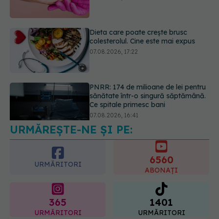
07.08.2026, 17:22
PNRR: 174 de milioane de lei pentru
sănătate într-o singură săptămână.
Ce spitale primesc bani
07.08.2026, 16:41
URMĂREȘTE-NE ȘI PE:
Ce spune culoarea ta preferată
despre vârsta pe care o ai. Care
este "codul cromatic" al generațiilor
6560
07.08.2026, 21:29
URMĂRITORI
ABONAȚI
365
1401
URMĂRITORI
URMĂRITORI
ARTICOLE SIMILARE