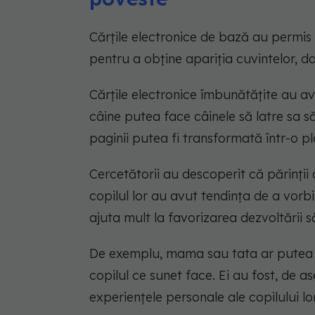
Cărțile electronice de bază au permis î
pentru a obține apariția cuvintelor, d
Cărțile electronice îmbunătățite au a
câine putea face câinele să latre sa s
paginii putea fi transformată într-o p
Cercetătorii au descoperit că părinții
copilul lor au avut tendința de a vorbi 
ajuta mult la favorizarea dezvoltării s
De exemplu, mama sau tata ar putea in
copilul ce sunet face. Ei au fost, de 
experiențele personale ale copilului lo