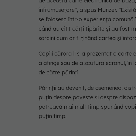
de această carte electronică de bază, 
înfrumusețare", a spus Munzer. "Există
se folosesc într-o experiență comună." 
când au citit cărți tipărite și au fost
sarcini cum ar fi ținând cartea și întor
Copiii cărora li s-a prezentat o carte
a atinge sau de a scutura ecranul, în l
de către părinți.
Părinții au devenit, de asemenea, dist
puțin despre poveste și despre dispozi
petreacă mai mult timp spunând copilu
puțin timp.