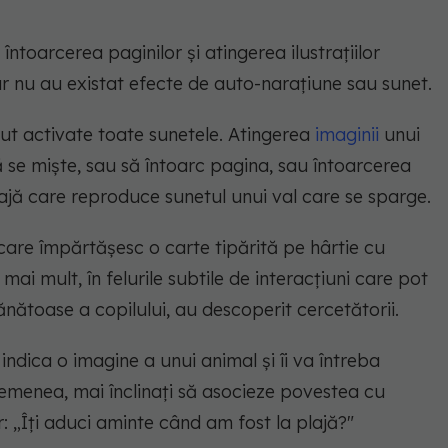
ntoarcerea paginilor și atingerea ilustrațiilor
ar nu au existat efecte de auto-narațiune sau sunet.
vut activate toate sunetele. Atingerea
imaginii
unui
ă se miște, sau să întoarc pagina, sau întoarcerea
lajă care reproduce sunetul unui val care se sparge.
 care împărtășesc o carte tipărită pe hârtie cu
mai mult, în felurile subtile de interacțiuni care pot
ănătoase a copilului, au descoperit cercetătorii.
dica o imagine a unui animal și îi va întreba
asemenea, mai înclinați să asocieze povestea cu
r: „Îți aduci aminte când am fost la plajă?"