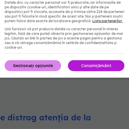
Datele dvs. cu caracter personal vor fi prelucrate, iar informațiile de
e
atențională
în creștere și ar putea fi mai
pe dispozitiv (cookie-uri, identificatori unici și alte date de pe
dispozitiv) pot fi stocate, accesate de și trimise către 224 de parteneri
istragere" conținute în cărți electronice, a explicat
sau pot fi folosite în mod specific de acest site. Noi și partenerii noștri
putem folosi date exacte de localizare geografică.
Lista partenerilor.
Unii furnizori vă pot prelucra datele cu caracter personal în interes
legitim, față de care puteți obiecta prin gestionarea opțiunilor de mai
jos. Căutați un link în partea de jos a acestei pagini pentru a gestiona
bservat 37 de perechi de părinți-copii care citesc
sau a vă retrage consimțământul în setările de confidențialitate și
cookie-uri.
i formate diferite de carte: tipărite, cărți
 îmbunătățite pe tablete. Cele trei cărți au fost
Gestionați opțiunile
Consimțământ
ercer Mayer și au fost similare în ceea ce privește
e distrag atenția de la