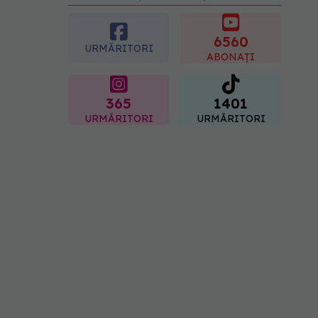
preferată despre vârsta
pe care o ai. Care este
"codul cromatic" al
6560
URMĂRITORI
generațiilor
ABONAȚI
07.08.2026, 21:29
365
1401
URMĂRITORI
URMĂRITORI