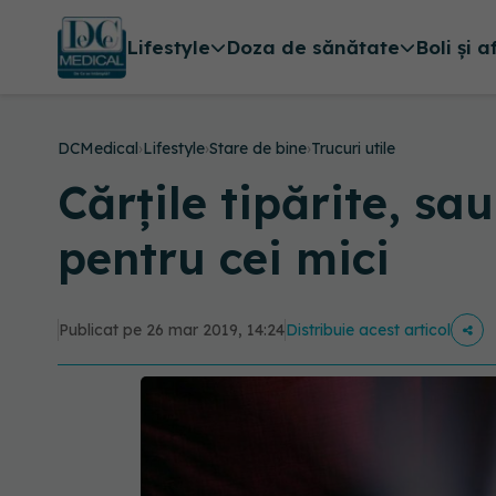
Lifestyle
Doza de sănătate
Boli și a
DCMedical
›
Lifestyle
›
Stare de bine
›
Trucuri utile
Cărțile tipărite, s
pentru cei mici
Publicat pe 26 mar 2019, 14:24
Distribuie acest articol