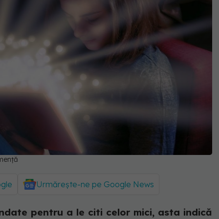
emență
ogle
Urmărește-ne pe Google News
date pentru a le citi celor mici, asta indică