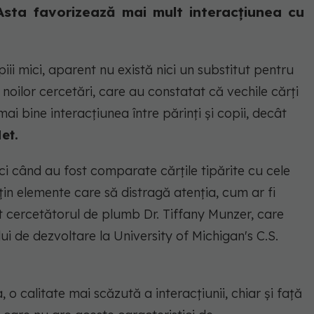
 Asta favorizează mai mult interacțiunea cu
ii mici, aparent nu există nici un substitut pentru
oilor cercetări, care au constatat că vechile cărți
i bine interacțiunea între părinți și copii, decât
et.
nci când au fost comparate cărțile tipărite cu cele
țin elemente care să distragă atenția, cum ar fi
t cercetătorul de plumb Dr. Tiffany Munzer, care
 de dezvoltare la University of Michigan's C.S.
, o calitate mai scăzută a interacțiunii, chiar și față