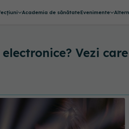
fecțiuni
Academia de sănătate
Evenimente
Alter
au electronice? Vezi ca