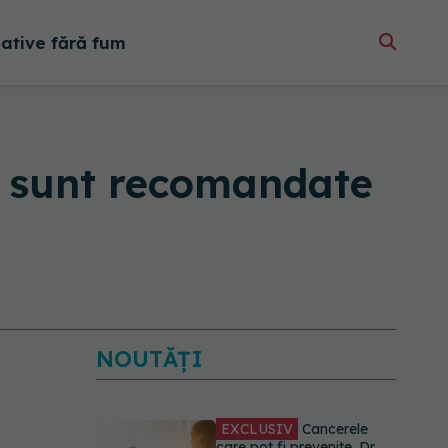
native fără fum
re sunt recomandate
NOUTĂȚI
EXCLUSIV
Cancerele
care pot fi prevenite. Dr.