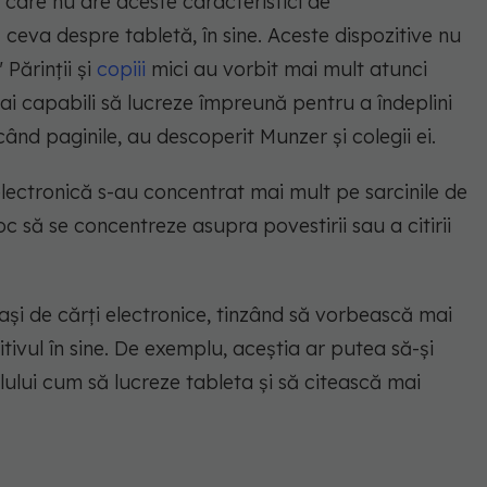
care nu are aceste caracteristici de
 ceva despre tabletă, în sine. Aceste dispozitive nu
Părinții și
copiii
mici au vorbit mai mult atunci
 mai capabili să lucreze împreună pentru a îndeplini
când paginile, au descoperit Munzer și colegii ei.
 electronică s-au concentrat mai mult pe sarcinile de
oc să se concentreze asupra povestirii sau a citirii
rași de cărți electronice, tinzând să vorbească mai
tivul în sine. De exemplu, aceștia ar putea să-și
lui cum să lucreze tableta și să citească mai