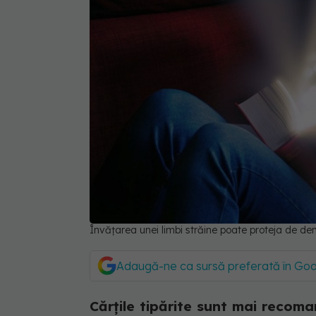
Învățarea unei limbi străine poate proteja de d
Adaugă-ne ca sursă preferată în Go
Cărțile tipărite sunt mai recoman