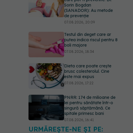
Sorin Bogdan
(SANADOR): Au metode
de prevenție
07.08.2026, 20:09
Testul din deget care ar
putea indica riscul pentru 8
boli majore
07.08.2026, 18:34
Dieta care poate crește
brusc colesterolul. Cine
este mai expus
07.08.2026, 17:22
PNRR: 174 de milioane de
lei pentru sănătate într-o
singură săptămână. Ce
spitale primesc bani
07.08.2026, 16:41
URMĂREȘTE-NE ȘI PE:
Ce spune culoarea ta