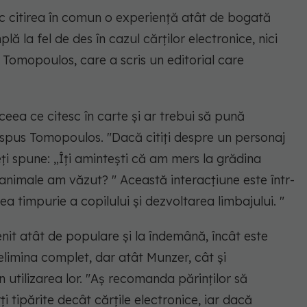
ac citirea în comun o experiență atât de bogată
lă la fel de des în cazul cărților electronice, nici
t Tomopoulos, care a scris un editorial care
eea ce citesc în carte și ar trebui să pună
 a spus Tomopoulos. "Dacă citiți despre un personaj
ți spune: „Îți amintești că am mers la grădina
nimale am văzut? " Această interacțiune este într-
 timpurie a copilului și dezvoltarea limbajului. "
enit atât de populare și la îndemână, încât este
 elimina complet, dar atât Munzer, cât și
utilizarea lor. "Aș recomanda părinților să
 tipărite decât cărțile electronice, iar dacă