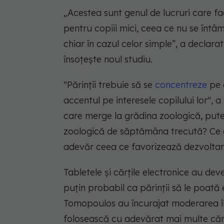
„Acestea sunt genul de lucruri care f
pentru copiii mici, ceea ce nu se întâmp
chiar în cazul celor simple”, a declara
însoțește noul studiu.
"Părinții trebuie să se
concentreze
pe c
accentul pe interesele copilului lor",
care merge la grădina zoologică, pute
zoologică de săptămâna trecută? Ce a
adevăr ceea ce favorizează dezvoltarea
Tabletele și cărțile electronice au dev
puțin probabil ca părinții să le poată
Tomopoulos au încurajat moderarea în 
folosească cu adevărat mai multe cărți