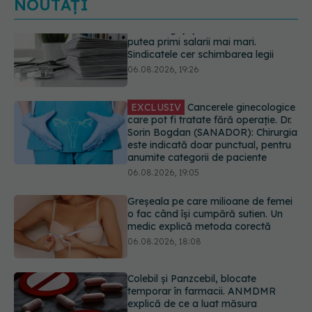
NOUTĂȚI
EXCLUSIV
Cancerele ginecologice
care pot fi tratate fără operație. Dr.
Sorin Bogdan (SANADOR): Chirurgia
este indicată doar punctual, pentru
anumite categorii de paciente
06.08.2026, 19:05
Greșeala pe care milioane de femei
o fac când își cumpără sutien. Un
medic explică metoda corectă
06.08.2026, 18:08
Colebil și Panzcebil, blocate
temporar în farmacii. ANMDMR
explică de ce a luat măsura
06.08.2026, 16:37
Cum aleg medicii combinația