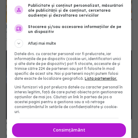
Publicitate și conținut personalizat, măsurători
ale publicității și de conținut, cercetarea
audienței și dezvoltarea serviciilor
Motivul surprinzător pentru care berea din sticle
Stocarea și/sau accesarea informațiilor de pe
un dispozitiv
transparente își pierde rapid gustul
23 mai 2026, 21:14
Aflați mai multe
Datele dvs. cu caracter personal vor fi prelucrate, iar
informațiile de pe dispozitiv (cookie-uri, identificatori unici
și alte date de pe dispozitiv) pot fi stocate, accesate de și
trimise către 224 de parteneri sau pot fi folosite în mod
specific de acest site. Noi și partenerii noștri putem folosi
date exacte de localizare geografică.
Lista partenerilor.
Unii furnizori vă pot prelucra datele cu caracter personal în
interes legitim, față de care puteți obiecta prin gestionarea
opțiunilor de mai jos. Căutați un link în partea de jos a
acestei pagini pentru a gestiona sau a vă retrage
consimțământul în setările de confidențialitate și cookie-
uri.
Cum își mențin sănătatea vedetele atunci când
sunt în turneu: rezistă chiar și în ploaie fără să
Consimțământ
răcească