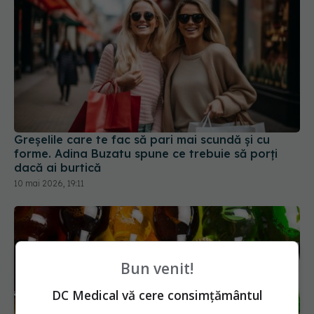
Greșelile care te fac să pari mai scundă și cu
forme. Adina Buzatu spune ce trebuie să porți
dacă ai burtică
10 mai 2026, 19:11
Bun venit!
DC Medical vă cere consimțământul