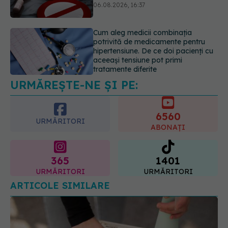
potrivită de medicamente pentru
hipertensiune. De ce doi pacienți cu
aceeași tensiune pot primi
tratamente diferite
06.08.2026, 16:19
Mii de angajați din Sănătate ar
putea primi salarii mai mari.
Sindicatele cer schimbarea legii
URMĂREȘTE-NE ȘI PE:
06.08.2026, 19:26
6560
URMĂRITORI
ABONAȚI
365
1401
URMĂRITORI
URMĂRITORI
ARTICOLE SIMILARE