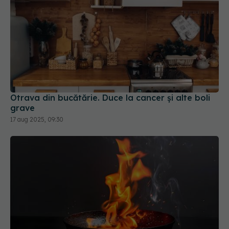
Otrava din bucătărie. Duce la cancer și alte boli
grave
17 aug 2025, 09:30
Cum trebuie să stingi uleiul care a luat foc în
tigaie. Ce să nu faci niciodată