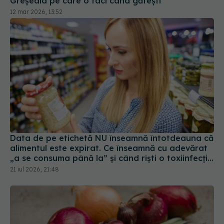
Data de pe etichetă NU înseamnă întotdeauna că
alimentul este expirat. Ce înseamnă cu adevărat
„a se consuma până la” și când riști o toxiinfecție
alimentară
21 iul 2026, 21:48