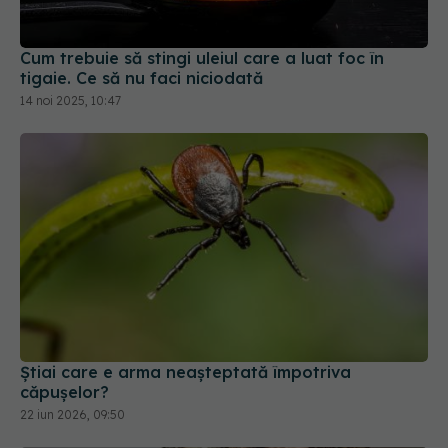
14 noi 2025, 10:47
Știai care e arma neașteptată împotriva
căpușelor?
22 iun 2026, 09:50