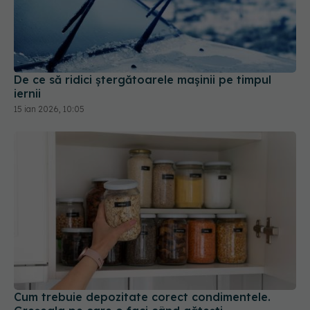
De ce să ridici ștergătoarele mașinii pe timpul
iernii
15 ian 2026, 10:05
Cum trebuie depozitate corect condimentele.
Greșeala pe care o faci când gătești
12 mar 2026, 13:52