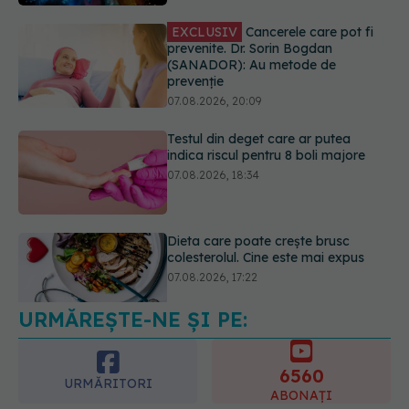
07.08.2026, 20:09
Testul din deget care ar putea
indica riscul pentru 8 boli majore
07.08.2026, 18:34
Dieta care poate crește brusc
colesterolul. Cine este mai expus
07.08.2026, 17:22
URMĂREȘTE-NE ȘI PE:
Ceaiul care ajută organismul să
lupte cu inflamația. Poate regla
glicemia și colesterolul
6560
08.08.2026, 09:00
URMĂRITORI
ABONAȚI
365
1401
URMĂRITORI
URMĂRITORI