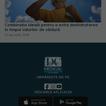
Combinația ideală pentru a evita deshidratarea
în timpul valurilor de căldură
07 sep 2025, 09:30
URMĂREȘTE-NE PE:
DESCARCĂ APLICAȚIA
spre
Medici și
Politica de
Politica
Gestionați
Contact
Declarați
specialiști
confidențialitate
Cookies
preferințele
de
accesibili