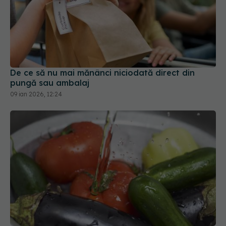
De ce să nu mai mănânci niciodată direct din
pungă sau ambalaj
09 ian 2026, 12:24
De ce să pui fructele și legumele în apă cu
bicarbonat înainte să le mănânci
07 feb 2026, 18:25