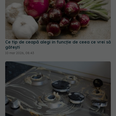
Ce tip de ceapă alegi în funcție de ceea ce vrei să
gătești
10 mar 2026, 08:43
Trucul simplu care îndepărtează grăsimea de pe
aragaz în câteva minute
05 mar 2026, 12:47