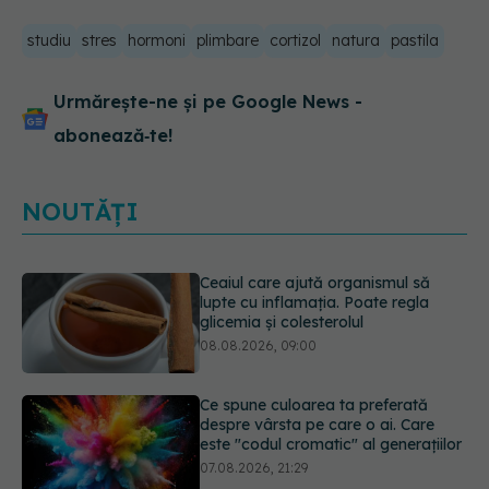
studiu
stres
hormoni
plimbare
cortizol
natura
pastila
Urmărește-ne și pe Google News -
abonează‑te!
NOUTĂȚI
Ce spune culoarea ta preferată
despre vârsta pe care o ai. Care
este "codul cromatic" al generațiilor
07.08.2026, 21:29
EXCLUSIV
Cancerele care pot fi
prevenite. Dr. Sorin Bogdan
(SANADOR): Au metode de
prevenție