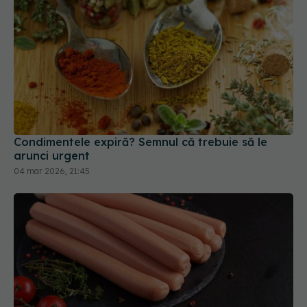
Condimentele expiră? Semnul că trebuie să le
arunci urgent
04 mar 2026, 21:45
Ce să faci ca să nu mai crape crenvurștii când îi