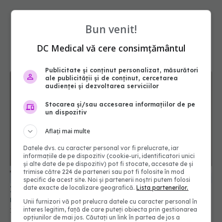
Bun venit!
DC Medical vă cere consimțământul
Publicitate și conținut personalizat, măsurători
ale publicității și de conținut, cercetarea
audienței și dezvoltarea serviciilor
Stocarea și/sau accesarea informațiilor de pe
un dispozitiv
Aflați mai multe
Idei geniale de a refolosi sticlele de
Datele dvs. cu caracter personal vor fi prelucrate, iar
medicamente pe care le arunci
informațiile de pe dispozitiv (cookie-uri, identificatori unici
și alte date de pe dispozitiv) pot fi stocate, accesate de și
18 oct 2025, 15:30
trimise către 224 de parteneri sau pot fi folosite în mod
specific de acest site. Noi și partenerii noștri putem folosi
date exacte de localizare geografică.
Lista partenerilor.
Unii furnizori vă pot prelucra datele cu caracter personal în
interes legitim, față de care puteți obiecta prin gestionarea
opțiunilor de mai jos. Căutați un link în partea de jos a