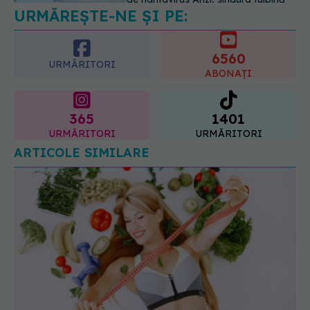
consumăm lactate integrale?
07.08.2026, 09:12
6560
URMĂRITORI
ABONAȚI
365
1401
URMĂRITORI
URMĂRITORI
ARTICOLE SIMILARE
Slăbești de două ori mai mult cu alimente minim