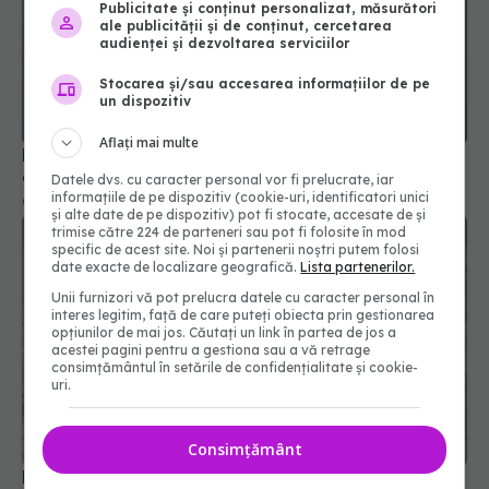
Publicitate și conținut personalizat, măsurători
ale publicității și de conținut, cercetarea
audienței și dezvoltarea serviciilor
Stocarea și/sau accesarea informațiilor de pe
un dispozitiv
Mâncatul la momentul potrivit, mai important
decât somnul pentru sănătatea inimii
Aflați mai multe
08 apr 2025, 21:44
Datele dvs. cu caracter personal vor fi prelucrate, iar
informațiile de pe dispozitiv (cookie-uri, identificatori unici
și alte date de pe dispozitiv) pot fi stocate, accesate de și
trimise către 224 de parteneri sau pot fi folosite în mod
specific de acest site. Noi și partenerii noștri putem folosi
date exacte de localizare geografică.
Lista partenerilor.
Unii furnizori vă pot prelucra datele cu caracter personal în
interes legitim, față de care puteți obiecta prin gestionarea
opțiunilor de mai jos. Căutați un link în partea de jos a
acestei pagini pentru a gestiona sau a vă retrage
consimțământul în setările de confidențialitate și cookie-
uri.
De ce să mănânci un măr verde pe zi. 6 beneficii
Consimțământ
dovedite științific
08 apr 2025, 09:49