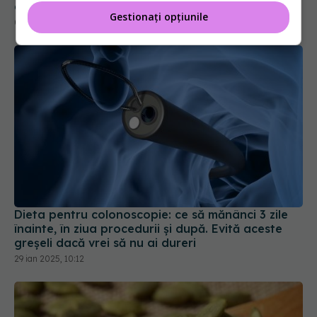
Gestionați opțiunile
Dieta pentru colonoscopie: ce să mănânci 3 zile
înainte, în ziua procedurii și după. Evită aceste
greșeli dacă vrei să nu ai dureri
29 ian 2025, 10:12