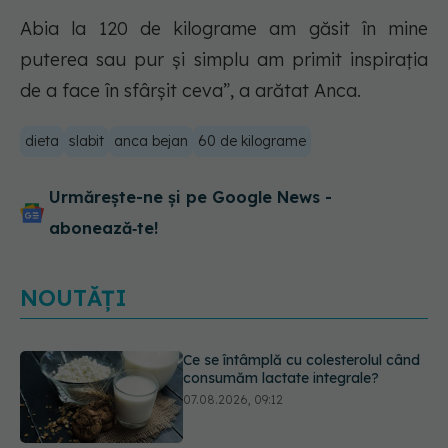
Abia la 120 de kilograme am găsit în mine
puterea sau pur și simplu am primit inspirația
de a face în sfârșit ceva”, a arătat Anca.
dieta
slabit
anca bejan
60 de kilograme
Urmărește-ne și pe Google News -
abonează‑te!
NOUTĂȚI
Alergia la ambrozie: 4 lucruri
esențiale despre simptome,
prevenție și tratament, explicate de
dr. Tudor Ciuhodaru
07.08.2026, 08:21