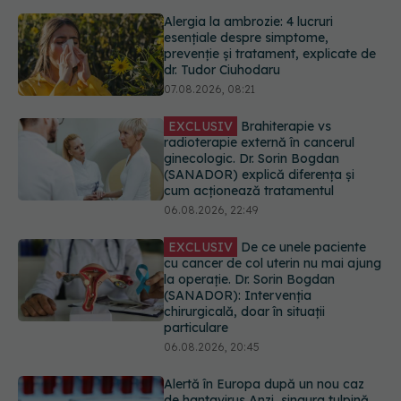
EXCLUSIV
Brahiterapie vs
radioterapie externă în cancerul
ginecologic. Dr. Sorin Bogdan
(SANADOR) explică diferența și
cum acționează tratamentul
06.08.2026, 22:49
EXCLUSIV
De ce unele paciente
cu cancer de col uterin nu mai ajung
la operație. Dr. Sorin Bogdan
(SANADOR): Intervenția
chirurgicală, doar în situații
particulare
06.08.2026, 20:45
Alertă în Europa după un nou caz
de hantavirus Anzi, singura tulpină
care se transmite de la om la om
06.08.2026, 20:06
URMĂREȘTE-NE ȘI PE:
Ce se întâmplă cu colesterolul când