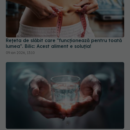
Rețeta de slăbit care "funcționează pentru toată
lumea". Bilic: Acest aliment e soluția!
09 ian 2026, 13:10
Ce trebuie să știi despre postul cu apă
18 noi 2025, 20:34