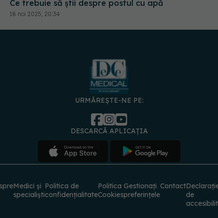
URMĂREȘTE-NE PE:
DESCARCĂ APLICAȚIA
spre
Medici și
Politica de
Politica
Gestionați
Contact
Declarați
specialiști
confidențialitate
Cookies
preferințele
de
accesibili
© 2026 PRESS MEDIA ELECTRONIC S.R.L. Toate drepturile rezervate