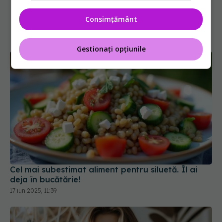
Consimțământ
Gestionați opțiunile
Cel mai subestimat aliment pentru siluetă. Îl ai
deja în bucătărie!
17 iun 2025, 11:39