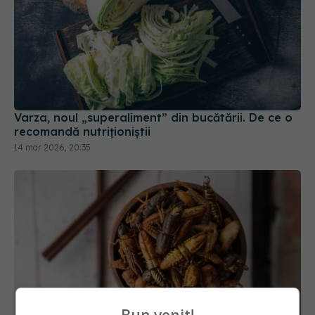
Varza, noul „superaliment” din bucătării. De ce o
recomandă nutriționiștii
14 mar 2026, 20:35
Alimentele pe bază de insecte, studiate. Cât de
sănătoase sunt, de fapt
25 apr 2025, 14:50
Bun venit!