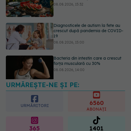
crescut după pandemia de COVID-
19
08.08.2026, 15:00
Bacteria din intestin care a crescut
forța musculară cu 30%
08.08.2026, 14:00
URMĂREȘTE-NE ȘI PE:
Trucul genial cu ceai negru pentru
păr. Tot mai multe femei îl adoră
08.08.2026, 17:00
6560
URMĂRITORI
ABONAȚI
365
1401
URMĂRITORI
URMĂRITORI
ARTICOLE SIMILARE