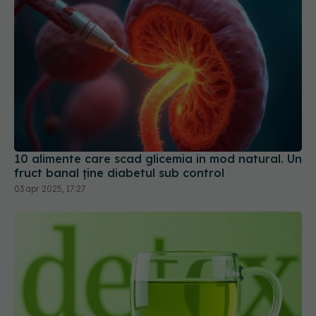
10 alimente care scad glicemia în mod natural. Un
fruct banal ține diabetul sub control
03 apr 2025, 17:27
Detoxul cu ceai verde: este bun sau rău pentru