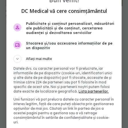
DC Medical vă cere consimțământul
Publicitate și conținut personalizat, măsurători
ale publicității și de conținut, cercetarea
audienței și dezvoltarea serviciilor
Stocarea și/sau accesarea informațiilor de pe
un dispozitiv
Aflați mai multe
Datele dvs. cu caracter personal vor fi prelucrate, iar
informațiile de pe dispozitiv (cookie-uri, identificatori unici
și alte date de pe dispozitiv) pot fi stocate, accesate de și
trimise către 224 de parteneri sau pot fi folosite în mod
specific de acest site. Noi și partenerii noștri putem folosi
date exacte de localizare geografică.
Lista partenerilor.
Unii furnizori vă pot prelucra datele cu caracter personal în
interes legitim, față de care puteți obiecta prin gestionarea
opțiunilor de mai jos. Căutați un link în partea de jos a
acestei pagini pentru a gestiona sau a vă retrage
consimțământul în setările de confidențialitate și cookie-
uri.