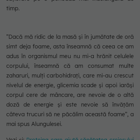
timp.
”Dacă mă ridic de la masă și în jumătate de oră
simt deja foame, asta înseamnă că ceea ce am
adus în organismul meu nu mi-a hrănit celulele
corpului, înseamnă că am consumat multe
zaharuri, mulți carbohidrați, care mi-au crescut
nivelul de energie, glicemia scade și apoi iarăși
corpul cere de mâncare, are nevoie de o altă
doză de energie și este nevoie să învățăm
câteva trucuri să ne păcălim această foame”, a
mai spus Alungulesei.
Vezi și:
Proteina care ajută sănătatea creierului