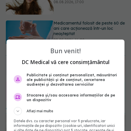
neașteptat
08.08.2026, 16:00
Transpirații nocturne: semnul ignorat
care poate ascunde probleme
serioase de sănătate
08.08.2026, 20:00
URMĂREȘTE-NE ȘI PE:
Bun venit!
DC Medical vă cere consimțământul
6560
URMĂRITORI
ABONAȚI
Publicitate și conținut personalizat, măsurători
ale publicității și de conținut, cercetarea
audienței și dezvoltarea serviciilor
365
1401
Stocarea și/sau accesarea informațiilor de pe
URMĂRITORI
URMĂRITORI
un dispozitiv
ARTICOLE SIMILARE
Aflați mai multe
Datele dvs. cu caracter personal vor fi prelucrate, iar
informațiile de pe dispozitiv (cookie-uri, identificatori unici
și alte date de pe dispozitiv) pot fi stocate, accesate de și