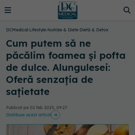
DCMedical
›
Lifestyle
›
Nutriție & Diete
›
Dietă & Detox
Cum putem să ne
păcălim foamea și pofta
de dulce. Alungulesei:
Oferă senzația de
sațietate
Publicat pe 02 feb 2023, 09:27
Distribuie acest articol