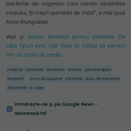
bacteriile din organism care mențin sănătatea
corpului, îți crești speranța de viață”, a mai spus
Anca Alungulesei.
Vezi și:
Sauna, beneficii pentru sănătate. De
câte tipuri este. Cât timp ar trebui să petreci
într-un astfel de mediu
medical
sanatate
anxietate
stomac
psihoterapeut
terapeut
anca alungulesei
satietate
doza de sanatate
alimnetati
e creier
Urmărește-ne și pe Google News -
abonează‑te!