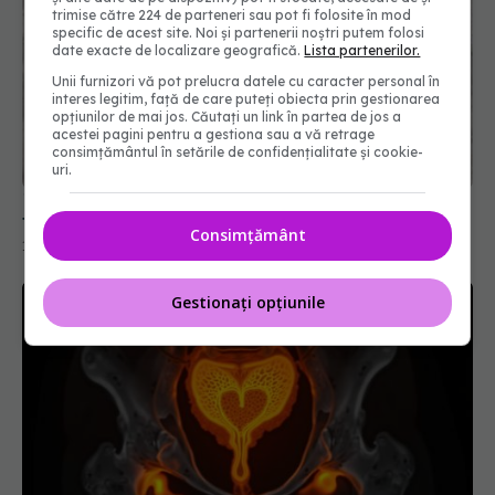
trimise către 224 de parteneri sau pot fi folosite în mod
specific de acest site. Noi și partenerii noștri putem folosi
date exacte de localizare geografică.
Lista partenerilor.
Unii furnizori vă pot prelucra datele cu caracter personal în
interes legitim, față de care puteți obiecta prin gestionarea
opțiunilor de mai jos. Căutați un link în partea de jos a
acestei pagini pentru a gestiona sau a vă retrage
consimțământul în setările de confidențialitate și cookie-
uri.
11 fructe bune dacă vrei să slăbești. Unele țin de
foame mai bine decât ai crede
Consimțământ
17 mar 2026, 18:31
Gestionați opțiunile