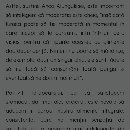
Astfel, susține Anca Alungulesei, este important
să înțelegem că moderația este cheia, ”însă câtă
lumea poate să fie moderată în momentul în
care începi să le consumi, intri într-un cerc
vicios, pentru că tipurile acestea de alimente
dau dependență. Nimeni nu poate să mănânce,
de exemplu, doar un singur chip, ele sunt făcute
să ne facă să consumăm toată punga și
eventual să ne dorim mai mult”.
Potrivit terapeutului, ca să satisfacem
stomacul, dar mai ales creierul, este nevoie să
aducem în corpul nostru alimente integrale,
consistente, care ne mențin senzația de
sațietate pe o perioadă mai îndelungată de