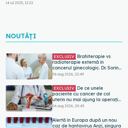
14 iul 2025, 12:22
NOUTĂȚI
De ce unele
EXCLUSIV
paciente cu cancer de col
uterin nu mai ajung la operație.
Dr. Sorin Bogdan (SANADOR):
06 aug 2026, 20:45
Intervenția chirurgicală, doar
în situații particulare
Alertă în Europa după un nou
caz de hantavirus Anzi, singura
tulpină care se transmite de la
om la om
06 aug 2026, 20:06
Mii de angajați din Sănătate ar
putea primi salarii mai mari.