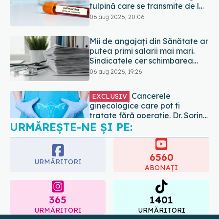
Sindicatele cer schimbarea
legii
06 aug 2026, 19:26
Cancerele
EXCLUSIV
ginecologice care pot fi
tratate fără operație. Dr. Sorin
Bogdan (SANADOR): Chirurgia
06 aug 2026, 19:05
este indicată doar punctual,
URMĂREȘTE-NE ȘI PE:
pentru anumite categorii de
Brahiterapie vs
EXCLUSIV
paciente
radioterapie externă în
cancerul ginecologic. Dr. Sorin
6560
Bogdan (SANADOR) explică
URMĂRITORI
06 aug 2026, 22:49
ABONAȚI
diferența și cum acționează
tratamentul
365
1401
URMĂRITORI
URMĂRITORI