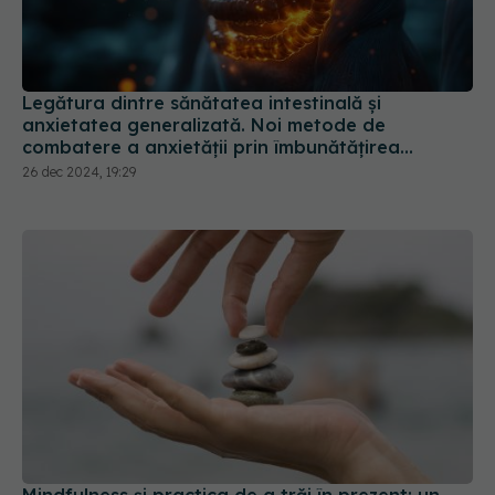
Legătura dintre sănătatea intestinală și
anxietatea generalizată. Noi metode de
combatere a anxietății prin îmbunătățirea
sănătății intestinale
26 dec 2024, 19:29
Mindfulness și practica de a trăi în prezent: un