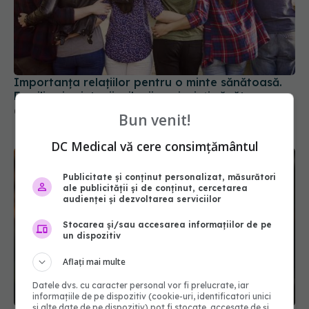
Importanța relațiilor pentru o minte sănătoasă.
Familia și prietenii: pilonii unei minți sănătoase
07 ian 2025, 20:00
Bun venit!
DC Medical vă cere consimțământul
Publicitate și conținut personalizat, măsurători
ale publicității și de conținut, cercetarea
audienței și dezvoltarea serviciilor
Stocarea și/sau accesarea informațiilor de pe
un dispozitiv
Aflați mai multe
Datele dvs. cu caracter personal vor fi prelucrate, iar
informațiile de pe dispozitiv (cookie-uri, identificatori unici
și alte date de pe dispozitiv) pot fi stocate, accesate de și