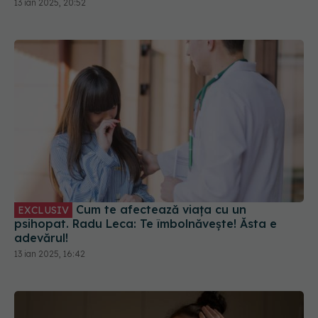
13 ian 2025, 20:52
Cum te afectează viața cu un
EXCLUSIV
psihopat. Radu Leca: Te îmbolnăvește! Ăsta e
adevărul!
13 ian 2025, 16:42