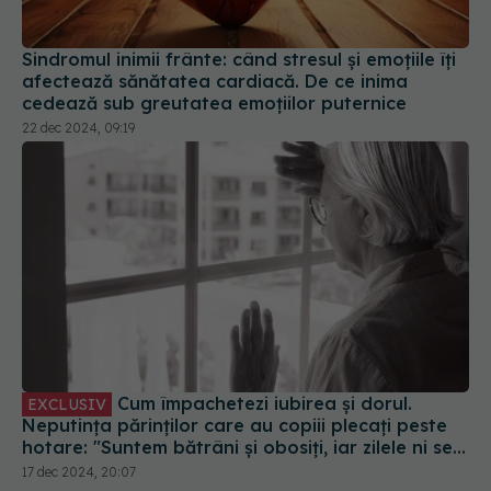
Sindromul inimii frânte: când stresul și emoțiile îți
afectează sănătatea cardiacă. De ce inima
cedează sub greutatea emoțiilor puternice
22 dec 2024, 09:19
Cum împachetezi iubirea și dorul.
EXCLUSIV
Neputința părinților care au copiii plecați peste
hotare: "Suntem bătrâni și obosiți, iar zilele ni se
scurg din mâini"
17 dec 2024, 20:07