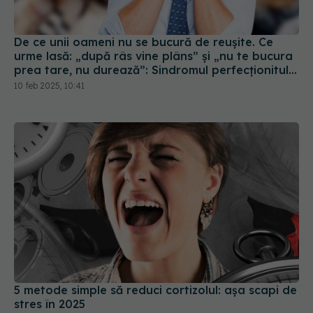
De ce unii oameni nu se bucură de reușite. Ce
urme lasă: „după râs vine plâns” și „nu te bucura
prea tare, nu durează”: Sindromul perfecționitului
nefericit
10 feb 2025, 10:41
5 metode simple să reduci cortizolul: așa scapi de
stres în 2025