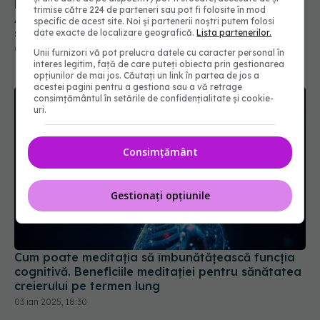
L-teanina: remediul natural pentru depresie și
trimise către 224 de parteneri sau pot fi folosite în mod
ADHD. Suplimentul care îți poate îmbunătăți
specific de acest site. Noi și partenerii noștri putem folosi
somnul
date exacte de localizare geografică.
Lista partenerilor.
06 ian 2025, 23:59
Unii furnizori vă pot prelucra datele cu caracter personal în
interes legitim, față de care puteți obiecta prin gestionarea
opțiunilor de mai jos. Căutați un link în partea de jos a
acestei pagini pentru a gestiona sau a vă retrage
consimțământul în setările de confidențialitate și cookie-
uri.
Consimțământ
Gestionați opțiunile
Cum poate meditația să îmbunătățească funcția
cognitivă. Beneficiile meditației pentru sănătatea
creierului pe termen lung
03 ian 2025, 18:30