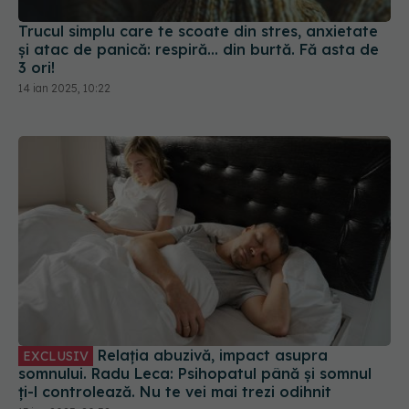
Trucul simplu care te scoate din stres, anxietate
și atac de panică: respiră... din burtă. Fă asta de
3 ori!
14 ian 2025, 10:22
Relația abuzivă, impact asupra
EXCLUSIV
somnului. Radu Leca: Psihopatul până și somnul
ți-l controlează. Nu te vei mai trezi odihnit