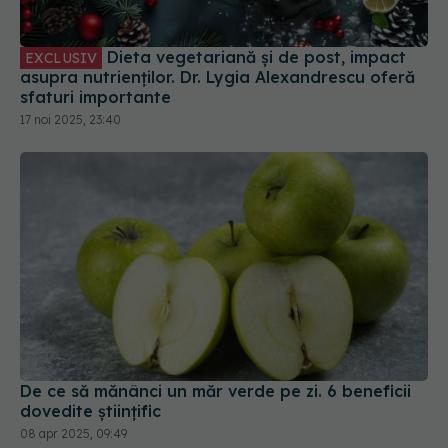
Dieta vegetariană și de post, impact
EXCLUSIV
asupra nutrienților. Dr. Lygia Alexandrescu oferă
sfaturi importante
17 noi 2025, 23:40
De ce să mănânci un măr verde pe zi. 6 beneficii
dovedite științific
08 apr 2025, 09:49