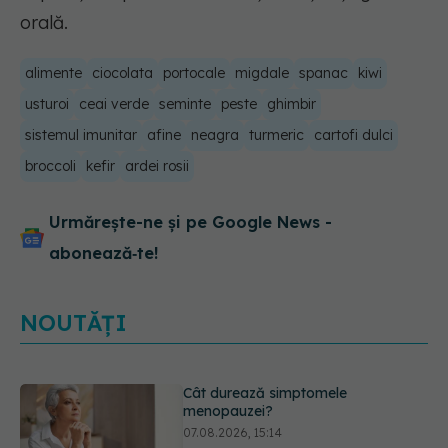
orală.
alimente
ciocolata
portocale
migdale
spanac
kiwi
usturoi
ceai verde
seminte
peste
ghimbir
sistemul imunitar
afine
neagra
turmeric
cartofi dulci
broccoli
kefir
ardei rosii
Urmărește-ne și pe Google News -
abonează‑te!
NOUTĂȚI
Ți-ai mărit buzele? Cele 4 greșeli
care pot strica rezultatul după
injectarea cu acid hialuronic