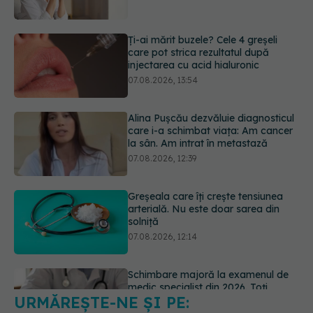
07.08.2026, 13:54
Alina Pușcău dezvăluie diagnosticul
care i-a schimbat viața: Am cancer
la sân. Am intrat în metastază
07.08.2026, 12:39
Greșeala care îți crește tensiunea
arterială. Nu este doar sarea din
solniță
07.08.2026, 12:14
Schimbare majoră la examenul de
medic specialist din 2026. Toți
candidații vor avea aceleași
subiecte
07.08.2026, 11:52
URMĂREȘTE-NE ȘI PE:
Cât durează simptomele
menopauzei?
07.08.2026, 15:14