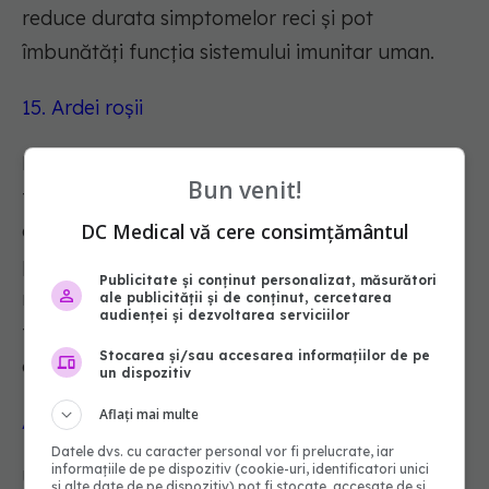
reduce durata simptomelor reci și pot
îmbunătăți funcția sistemului imunitar uman.
15. Ardei roșii
Pentru oamenii care încearcă să evite zahărul în
Bun venit!
fructe, ardeii roșii sunt o excelentă sursă
DC Medical vă cere consimțământul
alternativă de vitamina C. Înghețarea și prăjirea
păstrează conținutul de nutrienți al unui ardei
Publicitate și conținut personalizat, măsurători
roșu mai bine decât dacă e gătit la aburi sau
ale publicității și de conținut, cercetarea
audienței și dezvoltarea serviciilor
fiert, potrivit unui
studiu
asupra metodelor de
Stocarea și/sau accesarea informațiilor de pe
gătit.
un dispozitiv
Aflați mai multe
Alte metode de stimulare a sistemului imunitar
Datele dvs. cu caracter personal vor fi prelucrate, iar
informațiile de pe dispozitiv (cookie-uri, identificatori unici
Următoarele strategii de stil de viață pot face
și alte date de pe dispozitiv) pot fi stocate, accesate de și