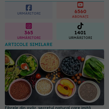
6560
URMĂRITORI
ABONAȚI
365
1401
URMĂRITORI
URMĂRITORI
ARTICOLE SIMILARE
Fibrele din ovăz, secretul natural care imită
efectul medicamentelor de slăbit
12 sep 2025, 18:57