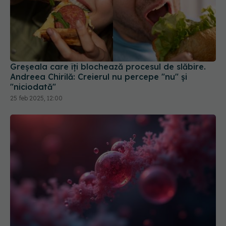
Greșeala care îți blochează procesul de slăbire.
Andreea Chirilă: Creierul nu percepe "nu" și
"niciodată"
25 feb 2025, 12:00
Substanța din corp care provoacă cheaguri de
sânge. Uite singurul FRUCT care o ține sub