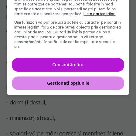
trimise către 224 de parteneri sau pot fi folosite în mod
ca sistemul imunitar al unei persoane să fie mai
specific de acest site. Noi și partenerii noștri putem folosi
date exacte de localizare geografică.
Lista partenerilor.
puternic:
Unii furnizori vă pot prelucra datele cu caracter personal în
interes legitim, față de care puteți obiecta prin gestionarea
- evitați fumatul,
opțiunilor de mai jos. Căutați un link în partea de jos a
acestei pagini pentru a gestiona sau a vă retrage
consimțământul în setările de confidențialitate și cookie-
- faceți exerciții în mod regulat,
uri.
- mențineți o greutate sănătoasă;
Consimțământ
- evitați consumul de alcool sau băutul în mod
Gestionați opțiunile
regulat,
- dormiți destul,
- minimizați stresul,
- spălați-vă pe mâni corect și mențineți igiena